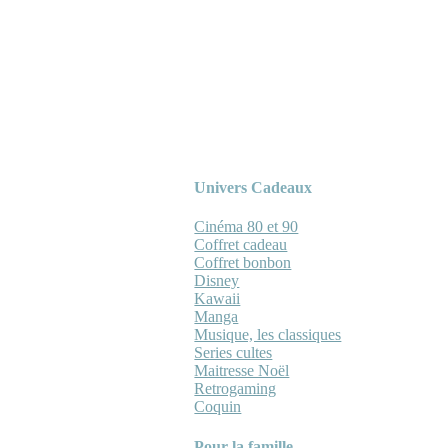
Univers Cadeaux
Cinéma 80 et 90
Coffret cadeau
Coffret bonbon
Disney
Kawaii
Manga
Musique, les classiques
Series cultes
Maitresse Noël
Retrogaming
Coquin
Pour la famille