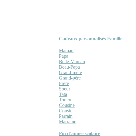
Cadeaux personnalisés Famille
Maman
Papa
Belle-Maman
Beau-Papa
Grand-mère
Grand-père
Frère
Soeur
Tata
Tonton
Cousine
Cousin
Parrain
Marraine
Fin d’année scolaire