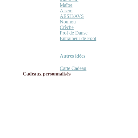
Maître
Atsem
AESH/AVS
Nounou
Crèche
Prof de Danse
Entraineur de Foot
Autres idées
Carte Cadeau
Cadeaux personnalisés