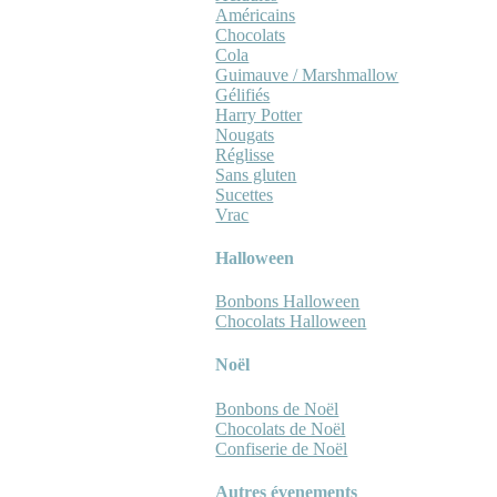
Américains
Chocolats
Cola
Guimauve / Marshmallow
Gélifiés
Harry Potter
Nougats
Réglisse
Sans gluten
Sucettes
Vrac
Halloween
Bonbons Halloween
Chocolats Halloween
Noël
Bonbons de Noël
Chocolats de Noël
Confiserie de Noël
Autres évenements