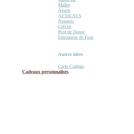
Maître
Atsem
AESH/AVS
Nounou
Crèche
Prof de Danse
Entraineur de Foot
Autres idées
Carte Cadeau
Cadeaux personnalisés