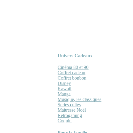
Univers Cadeaux
Cinéma 80 et 90
Coffret cadeau
Coffret bonbon
Disney
Kawaii
Manga
Musique, les classiques
Series cultes
Maitresse Noël
Retrogaming
Coquin
Pour la famille