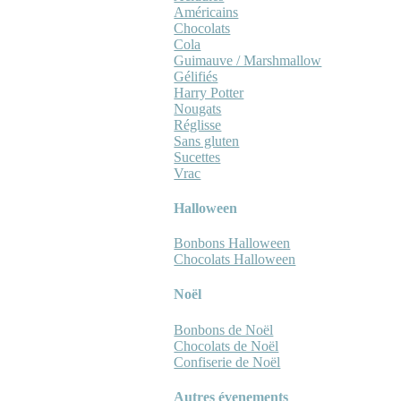
Américains
Chocolats
Cola
Guimauve / Marshmallow
Gélifiés
Harry Potter
Nougats
Réglisse
Sans gluten
Sucettes
Vrac
Halloween
Bonbons Halloween
Chocolats Halloween
Noël
Bonbons de Noël
Chocolats de Noël
Confiserie de Noël
Autres évenements