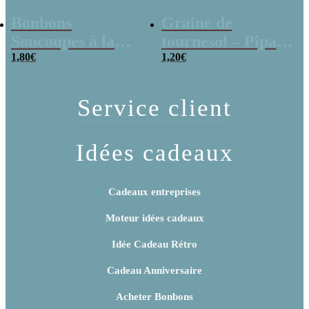
Bonbons
Graine de
Soucoupes à la
tournesol – Pipas
poudre (x20)
1,80
€
x 3
1,20
€
Service client
Idées cadeaux
Cadeaux entreprises
Moteur idées cadeaux
Idée Cadeau Rétro
Cadeau Anniversaire
Acheter Bonbons