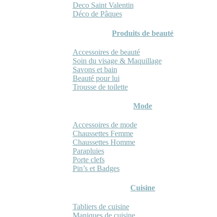
Deco Saint Valentin
Déco de Pâques
Produits de beauté
Accessoires de beauté
Soin du visage & Maquillage
Savons et bain
Beauté pour lui
Trousse de toilette
Mode
Accessoires de mode
Chaussettes Femme
Chaussettes Homme
Parapluies
Porte clefs
Pin’s et Badges
Cuisine
Tabliers de cuisine
Maniques de cuisine