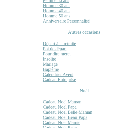
Femme 50 ans
Homme 30 ans
Homme 40 ans
Homme 50 ans
Anniversaire Personnalisé
Autres occasions
Départ à la retraite
Pot de départ
Pour dire merci
Insolite
Mariage
Baptême
Calendrier Avent
Cadeau Entreprise
Noël
Cadeau Noël Maman
Cadeau Noël Papa
Cadeau Noël Belle-Maman
Cadeau Noël Beau-Papa
Cadeau Noël Mamie
Cadeau Noël Papy