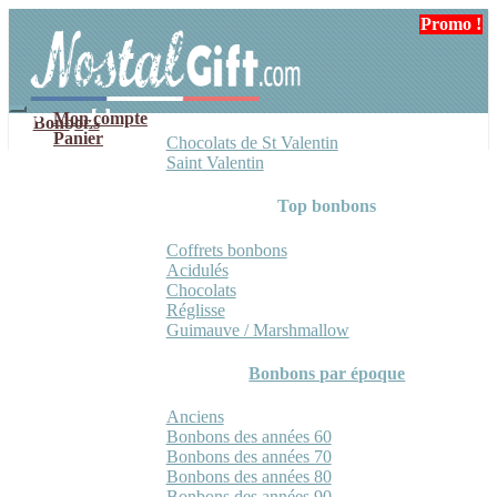
Aller
Aller
Promo !
à
au
la
contenu
navigation
Mon compte
Bonbons
Panier
Chocolats de St Valentin
Saint Valentin
Top bonbons
Coffrets bonbons
Acidulés
Chocolats
Réglisse
Guimauve / Marshmallow
Bonbons par époque
Anciens
Bonbons des années 60
Bonbons des années 70
Bonbons des années 80
Bonbons des années 90