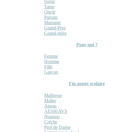
Soeur
Tante
Oncle
Parrain
Marraine
Grand-Père
Grand-mère
Pour qui ?
Femme
Homme
Fille
Garçon
Fin année scolaire
Maîtresse
Maître
Atsem
AESH/AVS
Nounou
Crèche
Prof de Danse