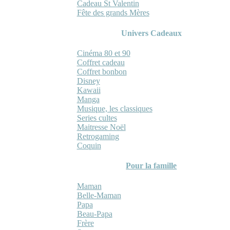
Cadeau St Valentin
Fête des grands Mères
Univers Cadeaux
Cinéma 80 et 90
Coffret cadeau
Coffret bonbon
Disney
Kawaii
Manga
Musique, les classiques
Series cultes
Maitresse Noël
Retrogaming
Coquin
Pour la famille
Maman
Belle-Maman
Papa
Beau-Papa
Frère