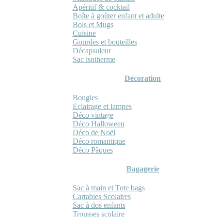
Apéritif & cocktail
Boîte à goûter enfant et adulte
Bols et Mugs
Cuisine
Gourdes et bouteilles
Décapsuleur
Sac isotherme
Décoration
Bougies
Eclairage et lampes
Déco vintage
Déco Halloween
Déco de Noël
Déco romantique
Déco Pâques
Bagagerie
Sac à main et Tote bags
Cartables Scolaires
Sac à dos enfants
Trousses scolaire