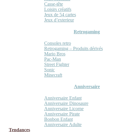
Casse-tête
Loisirs créatifs
Jeux de 54 cartes
Jeux d’exterieur
Retrogaming
Consoles retro
Retrogaming – Produits dérivés
Mario Bros
Pac-Man
Street Fighter
Sonic
Minecraft
Anniversaire
Anniversaire Enfant
Anniversaire Dinosaure
Anniversaire Licorne
Anniversaire Pirate
Bonbon Enfant
Anniversaire Adulte
Tendances