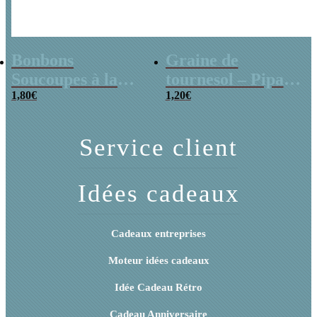
Bonbons
Graine de
Soucoupes à la
tournesol – Pipas
poudre (x20)
1,80
€
x 3
1,20
€
Service client
Idées cadeaux
Cadeaux entreprises
Moteur idées cadeaux
Idée Cadeau Rétro
Cadeau Anniversaire