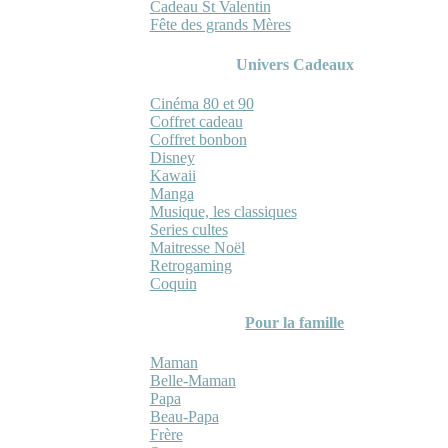
Cadeau St Valentin
Fête des grands Mères
Univers Cadeaux
Cinéma 80 et 90
Coffret cadeau
Coffret bonbon
Disney
Kawaii
Manga
Musique, les classiques
Series cultes
Maitresse Noël
Retrogaming
Coquin
Pour la famille
Maman
Belle-Maman
Papa
Beau-Papa
Frère