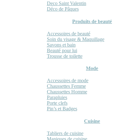
Deco Saint Valentin
Déco de Pâques
Produits de beauté
Accessoires de beauté
Soin du visage & Maquillage
Savons et bain
Beauté pour lui
Trousse de toilette
Mode
Accessoires de mode
Chaussettes Femme
Chaussettes Homme
Parapluies
Porte clefs
Pin’s et Badges
Cuisine
Tabliers de cuisine
Maniques de cuisine