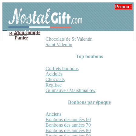
Aller
Aller
Promo !
à
au
la
contenu
navigation
Mon compte
Bonbons
Panier
Chocolats de St Valentin
Saint Valentin
Top bonbons
Coffrets bonbons
Acidulés
Chocolats
Réglisse
Guimauve / Marshmallow
Bonbons par époque
Anciens
Bonbons des années 60
Bonbons des années 70
Bonbons des années 80
Bonbons des années 90