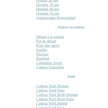
Femme 50 ans
Homme 30 ans
Homme 40 ans
Homme 50 ans
Anniversaire Personnalisé
Autres occasions
Départ à la retraite
Pot de départ
Pour dire merci
Insolite
Mariage
Baptême
Calendrier Avent
Cadeau Entreprise
Noël
Cadeau Noël Maman
Cadeau Noël Papa
Cadeau Noël Belle-Maman
Cadeau Noël Beau-Papa
Cadeau Noël Mamie
Cadeau Noël Papy