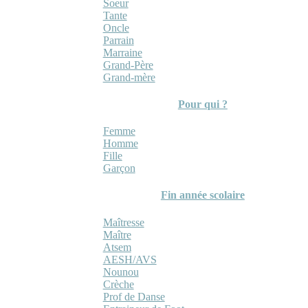
Soeur
Tante
Oncle
Parrain
Marraine
Grand-Père
Grand-mère
Pour qui ?
Femme
Homme
Fille
Garçon
Fin année scolaire
Maîtresse
Maître
Atsem
AESH/AVS
Nounou
Crèche
Prof de Danse