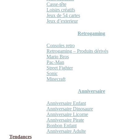
Casse-tête
Loisirs créatifs
Jeux de 54 cartes
Jeux d’exterieur
Retrogaming
Consoles retro
Retrogaming – Produits dérivés
Mario Bros
Pac-Man
Street Fighter
Sonic
Minecraft
Anniversaire
Anniversaire Enfant
Anniversaire Dinosaure
Anniversaire Licorne
Anniversaire Pirate
Bonbon Enfant
Anniversaire Adulte
Tendances