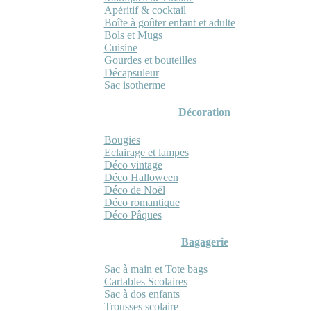
Apéritif & cocktail
Boîte à goûter enfant et adulte
Bols et Mugs
Cuisine
Gourdes et bouteilles
Décapsuleur
Sac isotherme
Décoration
Bougies
Eclairage et lampes
Déco vintage
Déco Halloween
Déco de Noël
Déco romantique
Déco Pâques
Bagagerie
Sac à main et Tote bags
Cartables Scolaires
Sac à dos enfants
Trousses scolaire