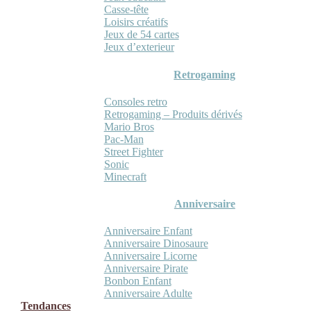
Casse-tête
Loisirs créatifs
Jeux de 54 cartes
Jeux d’exterieur
Retrogaming
Consoles retro
Retrogaming – Produits dérivés
Mario Bros
Pac-Man
Street Fighter
Sonic
Minecraft
Anniversaire
Anniversaire Enfant
Anniversaire Dinosaure
Anniversaire Licorne
Anniversaire Pirate
Bonbon Enfant
Anniversaire Adulte
Tendances