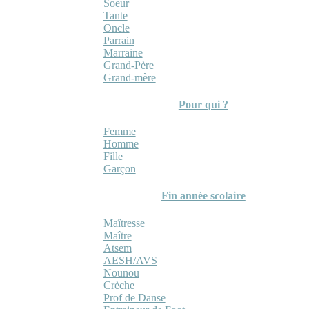
Soeur
Tante
Oncle
Parrain
Marraine
Grand-Père
Grand-mère
Pour qui ?
Femme
Homme
Fille
Garçon
Fin année scolaire
Maîtresse
Maître
Atsem
AESH/AVS
Nounou
Crèche
Prof de Danse