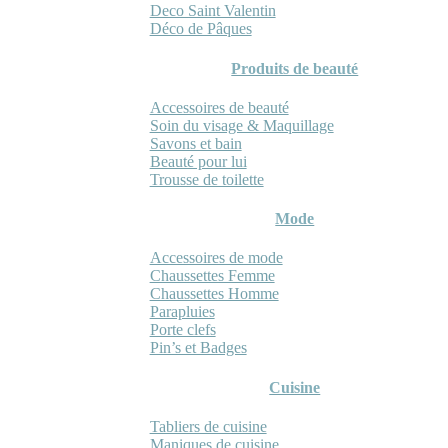
Deco Saint Valentin
Déco de Pâques
Produits de beauté
Accessoires de beauté
Soin du visage & Maquillage
Savons et bain
Beauté pour lui
Trousse de toilette
Mode
Accessoires de mode
Chaussettes Femme
Chaussettes Homme
Parapluies
Porte clefs
Pin’s et Badges
Cuisine
Tabliers de cuisine
Maniques de cuisine