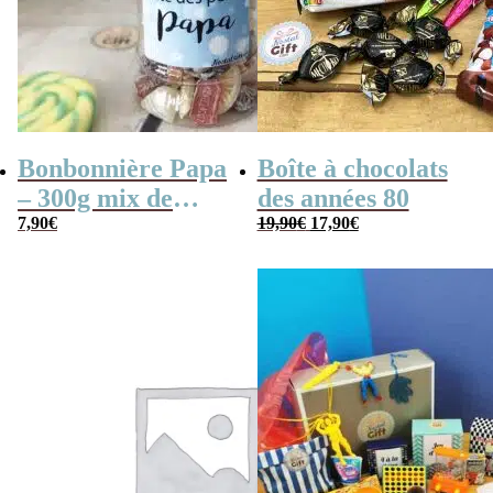
Bonbonnière Papa
Boîte à chocolats
– 300g mix de
des années 80
Le
Le
bonbons anciens –
7,90
€
19,90
€
17,90
€
prix
prix
initial
actuel
“Joyeuse fêtes des
était :
est :
19,90€.
17,90€.
pères Papa”