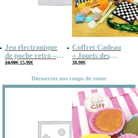
Jeu électronique
Coffret Cadeau
de poche retro –
« Jouets des
Le
Le
Console vintage
24,90
€
15,90
€
années 80 » –
38,90
€
prix
prix
initial
actuel
Cadeau Homme
était :
est :
24,90€.
15,90€.
Découvrez nos coups de coeur