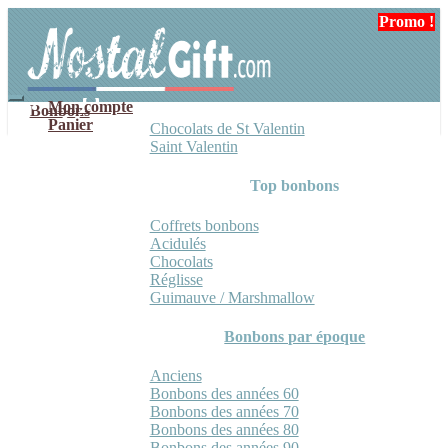
Aller
Aller
Promo !
Promo !
Promo !
à
au
la
contenu
navigation
Mon compte
Bonbons
Panier
Chocolats de St Valentin
Saint Valentin
Top bonbons
Coffrets bonbons
Acidulés
Chocolats
Réglisse
Guimauve / Marshmallow
Bonbons par époque
Anciens
Bonbons des années 60
Bonbons des années 70
Bonbons des années 80
Bonbons des années 90