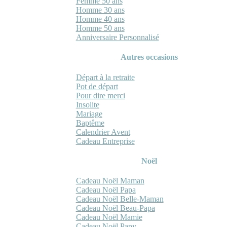
Femme 50 ans
Homme 30 ans
Homme 40 ans
Homme 50 ans
Anniversaire Personnalisé
Autres occasions
Départ à la retraite
Pot de départ
Pour dire merci
Insolite
Mariage
Baptême
Calendrier Avent
Cadeau Entreprise
Noël
Cadeau Noël Maman
Cadeau Noël Papa
Cadeau Noël Belle-Maman
Cadeau Noël Beau-Papa
Cadeau Noël Mamie
Cadeau Noël Papy