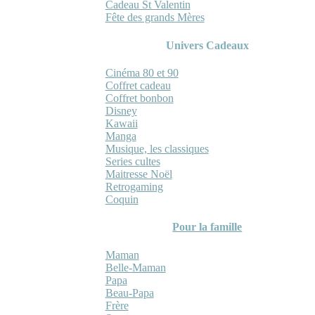
Cadeau St Valentin
Fête des grands Mères
Univers Cadeaux
Cinéma 80 et 90
Coffret cadeau
Coffret bonbon
Disney
Kawaii
Manga
Musique, les classiques
Series cultes
Maitresse Noël
Retrogaming
Coquin
Pour la famille
Maman
Belle-Maman
Papa
Beau-Papa
Frère