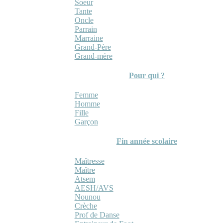
Soeur
Tante
Oncle
Parrain
Marraine
Grand-Père
Grand-mère
Pour qui ?
Femme
Homme
Fille
Garçon
Fin année scolaire
Maîtresse
Maître
Atsem
AESH/AVS
Nounou
Crèche
Prof de Danse