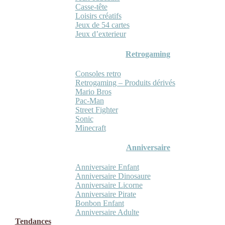
Casse-tête
Loisirs créatifs
Jeux de 54 cartes
Jeux d’exterieur
Retrogaming
Consoles retro
Retrogaming – Produits dérivés
Mario Bros
Pac-Man
Street Fighter
Sonic
Minecraft
Anniversaire
Anniversaire Enfant
Anniversaire Dinosaure
Anniversaire Licorne
Anniversaire Pirate
Bonbon Enfant
Anniversaire Adulte
Tendances