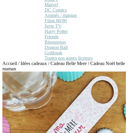
Marvel
DC Comics
Animés / mangas
Films 80/90
Serie TV
Harry Potter
Friends
Bisounours
Dragon Ball
Goldorak
Toutes nos autres licenses
Accueil
/
Idées cadeaux
/
Cadeau Belle Mere
/
Cadeau Noël belle
maman