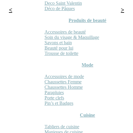
Deco Saint Valentin
Déco de Pâques
Produits de beauté
Accessoires de beauté
Soin du visage & Maquillage
Savons et bain
Beauté pour lui
Trousse de toilette
Mode
Accessoires de mode
Chaussettes Femme
Chaussettes Homme
Parapluies
Porte clefs
Pin’s et Badges
Cuisine
Tabliers de cuisine
Maniques de cuisine