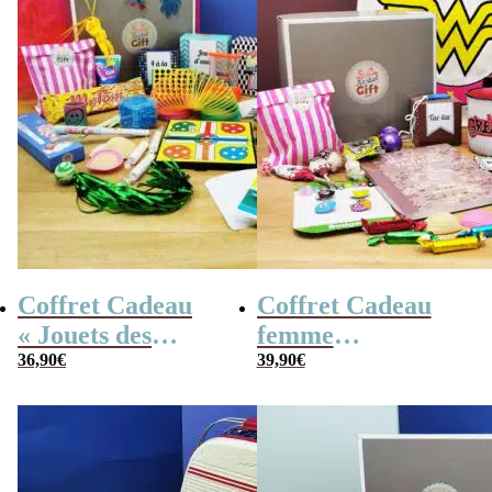
Coffret Cadeau
Coffret Cadeau
« Jouets des
femme
années 80 » –
36,90
€
« Génération 70 »
39,90
€
Cadeau Femme