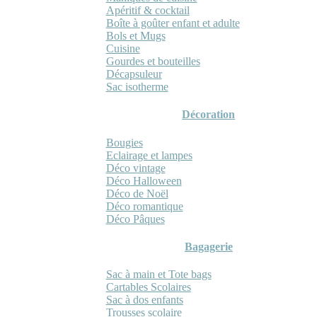
Apéritif & cocktail
Boîte à goûter enfant et adulte
Bols et Mugs
Cuisine
Gourdes et bouteilles
Décapsuleur
Sac isotherme
Décoration
Bougies
Eclairage et lampes
Déco vintage
Déco Halloween
Déco de Noël
Déco romantique
Déco Pâques
Bagagerie
Sac à main et Tote bags
Cartables Scolaires
Sac à dos enfants
Trousses scolaire