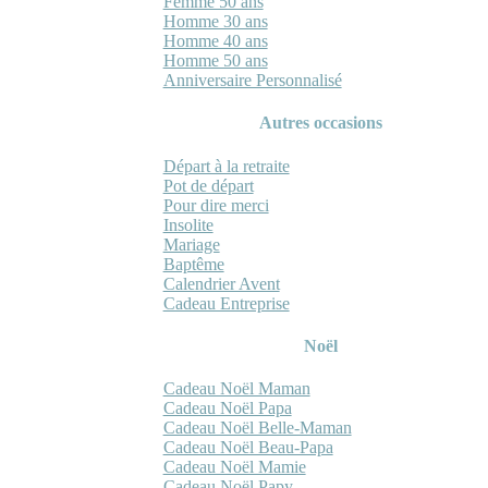
Femme 50 ans
Homme 30 ans
Homme 40 ans
Homme 50 ans
Anniversaire Personnalisé
Autres occasions
Départ à la retraite
Pot de départ
Pour dire merci
Insolite
Mariage
Baptême
Calendrier Avent
Cadeau Entreprise
Noël
Cadeau Noël Maman
Cadeau Noël Papa
Cadeau Noël Belle-Maman
Cadeau Noël Beau-Papa
Cadeau Noël Mamie
Cadeau Noël Papy