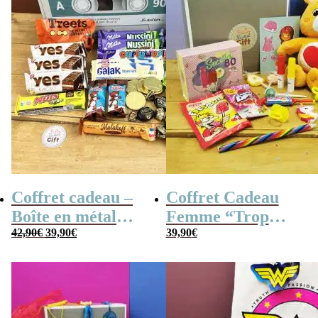
Coffret cadeau –
Coffret Cadeau
Boîte en métal
Femme “Trop
Le
Le
cassette –
42,90
€
39,90
€
Mignon”
39,90
€
prix
prix
initial
actuel
Chocolats des
était :
est :
42,90€.
39,90€.
années 80 – grand
coffret chocolat
original