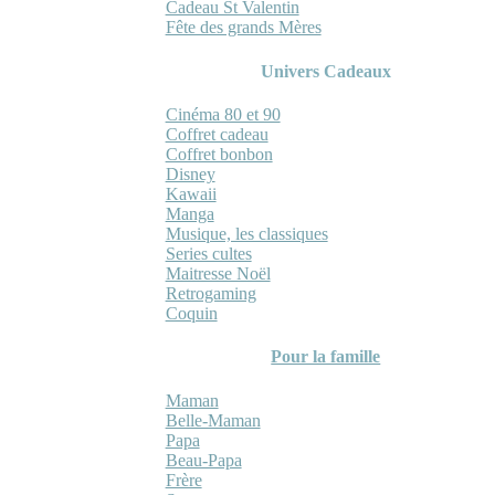
Cadeau St Valentin
Fête des grands Mères
Univers Cadeaux
Cinéma 80 et 90
Coffret cadeau
Coffret bonbon
Disney
Kawaii
Manga
Musique, les classiques
Series cultes
Maitresse Noël
Retrogaming
Coquin
Pour la famille
Maman
Belle-Maman
Papa
Beau-Papa
Frère