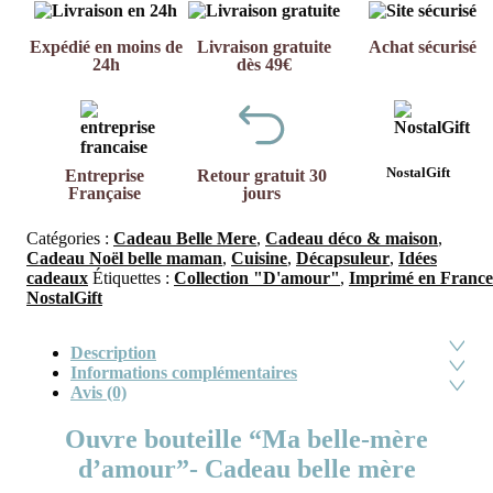
Expédié en moins de
Livraison gratuite
Achat sécurisé
24h
dès 49€
NostalGift
Entreprise
Retour gratuit 30
Française
jours
Catégories :
Cadeau Belle Mere
,
Cadeau déco & maison
,
Cadeau Noël belle maman
,
Cuisine
,
Décapsuleur
,
Idées
cadeaux
Étiquettes :
Collection "D'amour"
,
Imprimé en France
NostalGift
Description
Informations complémentaires
Avis (0)
Ouvre bouteille “Ma belle-mère
d’amour”- Cadeau belle mère