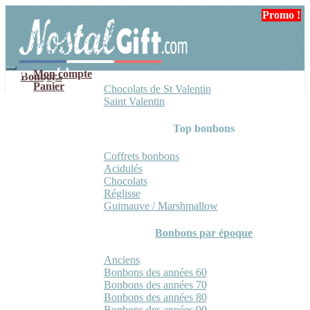
Aller
Aller
Promo !
Promo !
à
au
la
contenu
navigation
Mon compte
Bonbons
Panier
Chocolats de St Valentin
Saint Valentin
Top bonbons
Coffrets bonbons
Acidulés
Chocolats
Réglisse
Guimauve / Marshmallow
Bonbons par époque
Anciens
Bonbons des années 60
Bonbons des années 70
Bonbons des années 80
Bonbons des années 90