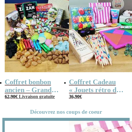
Coffret bonbon
Coffret Cadeau
ancien – Grande
« Jouets rétro de
mallette en métal
62,90
€
Livraison gratuite
notre enfance »
36,90
€
Radio Vintage –
Découvrez nos coups de coeur
coffret cadeau
grand-père