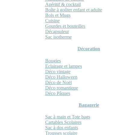
Apéritif & cocktail
Boîte à goûter enfant et adulte
Bols et Mugs
Cuisine
Gourdes et bouteilles
Décapsuleur
Sac isotherme
Décoration
Bougies
Eclairage et lampes
Déco vintage
Déco Halloween
Déco de Noël
Déco romantique
Déco Pâques
Bagagerie
Sac à main et Tote bags
Cartables Scolaires
Sac à dos enfants
Trousses scolaire