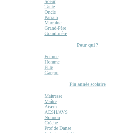
Soeur
Tante
Oncle
Parrain
Marraine
Grand-Père
Grand-mère
Pour qui ?
Femme
Homme
Fille
Garçon
Fin année scolaire
Maîtresse
Maître
Atsem
AESH/AVS
Nounou
Crèche
Prof de Danse