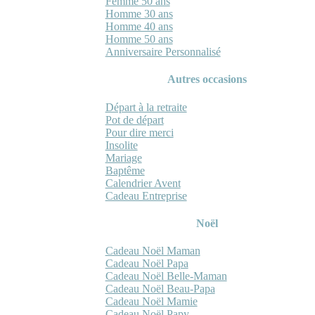
Femme 50 ans
Homme 30 ans
Homme 40 ans
Homme 50 ans
Anniversaire Personnalisé
Autres occasions
Départ à la retraite
Pot de départ
Pour dire merci
Insolite
Mariage
Baptême
Calendrier Avent
Cadeau Entreprise
Noël
Cadeau Noël Maman
Cadeau Noël Papa
Cadeau Noël Belle-Maman
Cadeau Noël Beau-Papa
Cadeau Noël Mamie
Cadeau Noël Papy