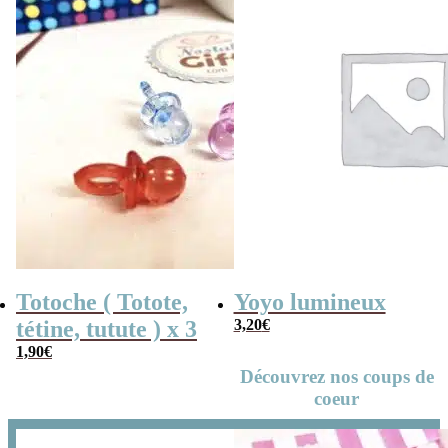
Totoche ( Totote,
Yoyo lumineux
tétine, tutute ) x 3
3,20
€
1,90
€
Découvrez nos coups de
coeur