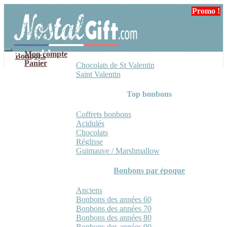
Aller
Aller
Promo !
Promo !
à
au
la
contenu
navigation
Mon compte
Bonbons
Panier
Chocolats de St Valentin
Saint Valentin
Top bonbons
Coffrets bonbons
Acidulés
Chocolats
Réglisse
Guimauve / Marshmallow
Bonbons par époque
Anciens
Bonbons des années 60
Bonbons des années 70
Bonbons des années 80
Bonbons des années 90