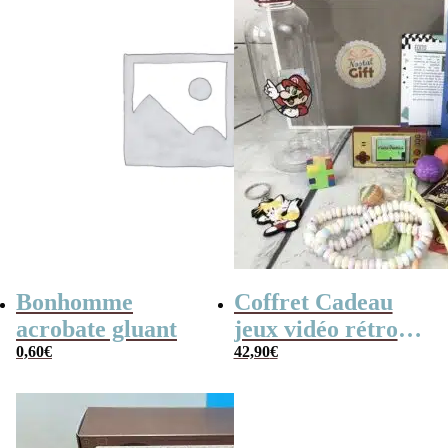
Bonhomme
Coffret Cadeau
acrobate gluant
jeux vidéo rétro
0,60
€
(avec sa console de
42,90
€
poche retro)