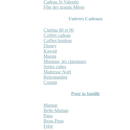
Cadeau St Valentin
Fête des grands Mères
Univers Cadeaux
Cinéma 80 et 90
Coffret cadeau
Coffret bonbon
Disney
Kawaii
Manga
Musique, les classiques
Series cultes
Maitresse Noël
Retrogaming
Coquin
Pour la famille
Maman
Belle-Maman
Papa
Beau-Papa
Frère