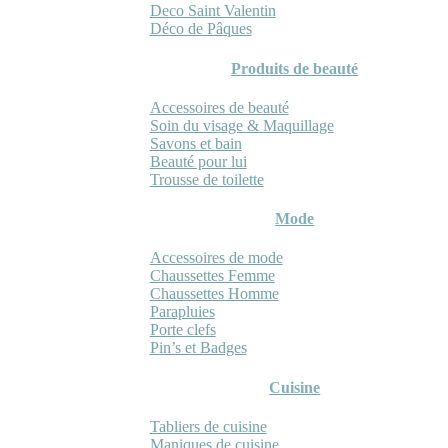
Deco Saint Valentin
Déco de Pâques
Produits de beauté
Accessoires de beauté
Soin du visage & Maquillage
Savons et bain
Beauté pour lui
Trousse de toilette
Mode
Accessoires de mode
Chaussettes Femme
Chaussettes Homme
Parapluies
Porte clefs
Pin’s et Badges
Cuisine
Tabliers de cuisine
Maniques de cuisine