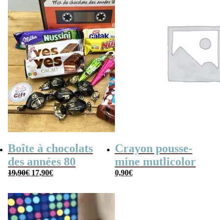
Boîte à chocolats
Crayon pousse-
des années 80
mine mutlicolor
Le
Le
19,90
€
17,90
€
0,90
€
prix
prix
initial
actuel
était :
est :
19,90€.
17,90€.