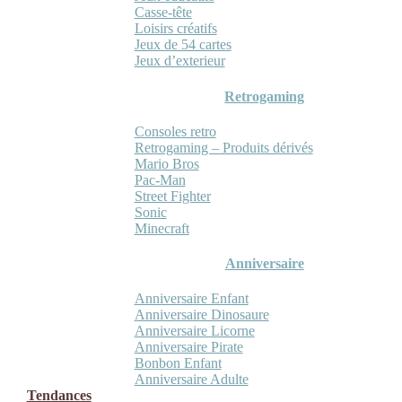
Casse-tête
Loisirs créatifs
Jeux de 54 cartes
Jeux d’exterieur
Retrogaming
Consoles retro
Retrogaming – Produits dérivés
Mario Bros
Pac-Man
Street Fighter
Sonic
Minecraft
Anniversaire
Anniversaire Enfant
Anniversaire Dinosaure
Anniversaire Licorne
Anniversaire Pirate
Bonbon Enfant
Anniversaire Adulte
Tendances