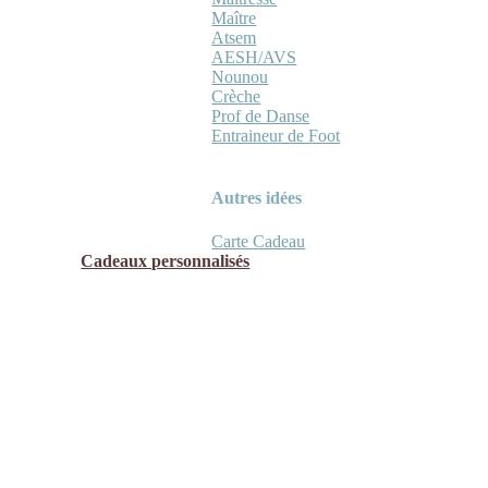
Maître
Atsem
AESH/AVS
Nounou
Crèche
Prof de Danse
Entraineur de Foot
Autres idées
Carte Cadeau
Cadeaux personnalisés