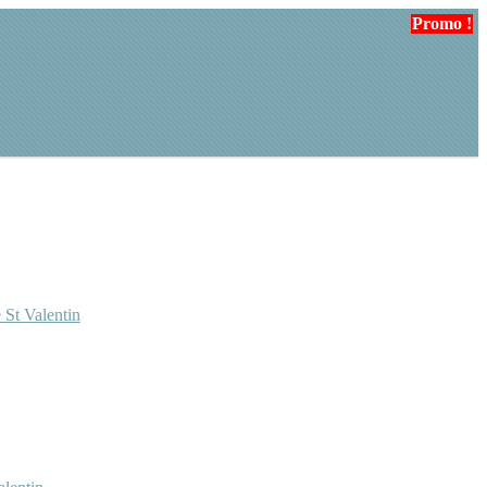
Promo !
Promo !
Promo !
Promo !
 St Valentin