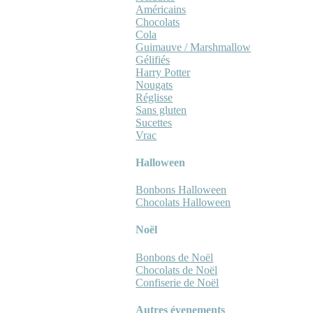
Américains
Chocolats
Cola
Guimauve / Marshmallow
Gélifiés
Harry Potter
Nougats
Réglisse
Sans gluten
Sucettes
Vrac
Halloween
Bonbons Halloween
Chocolats Halloween
Noël
Bonbons de Noël
Chocolats de Noël
Confiserie de Noël
Autres évenements