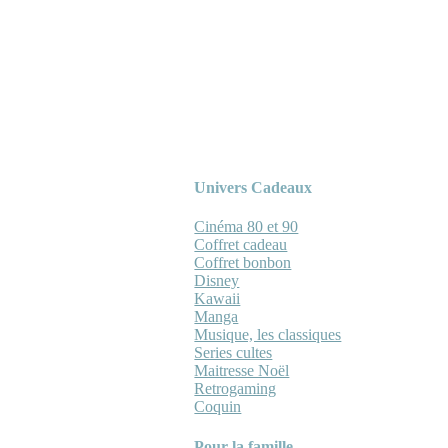
Univers Cadeaux
Cinéma 80 et 90
Coffret cadeau
Coffret bonbon
Disney
Kawaii
Manga
Musique, les classiques
Series cultes
Maitresse Noël
Retrogaming
Coquin
Pour la famille