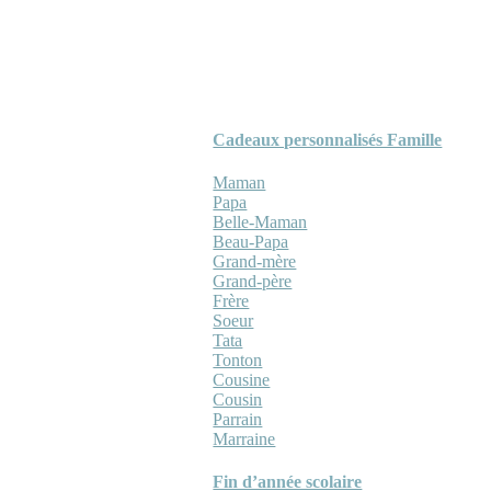
Cadeaux personnalisés Famille
Maman
Papa
Belle-Maman
Beau-Papa
Grand-mère
Grand-père
Frère
Soeur
Tata
Tonton
Cousine
Cousin
Parrain
Marraine
Fin d’année scolaire