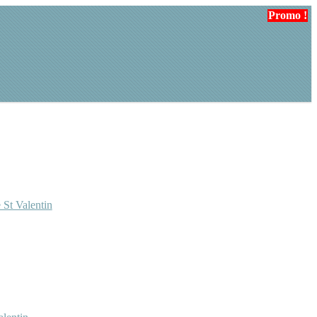
Promo !
Promo !
Promo !
 St Valentin