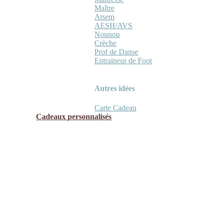
Maître
Atsem
AESH/AVS
Nounou
Crèche
Prof de Danse
Entraineur de Foot
Autres idées
Carte Cadeau
Cadeaux personnalisés