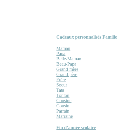
Cadeaux personnalisés Famille
Maman
Papa
Belle-Maman
Beau-Papa
Grand-mère
Grand-père
Frère
Soeur
Tata
Tonton
Cousine
Cousin
Parrain
Marraine
Fin d’année scolaire