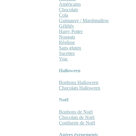
Américains
Chocolats
Cola
Guimauve / Marshmallow
Gélifiés
Harry Potter
Nougats
Réglisse
Sans gluten
Sucettes
Vrac
Halloween
Bonbons Halloween
Chocolats Halloween
Noël
Bonbons de Noël
Chocolats de Noël
Confiserie de Noël
Autres évenements