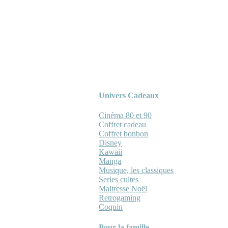
Univers Cadeaux
Cinéma 80 et 90
Coffret cadeau
Coffret bonbon
Disney
Kawaii
Manga
Musique, les classiques
Series cultes
Maitresse Noël
Retrogaming
Coquin
Pour la famille