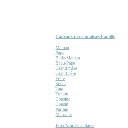
Cadeaux personnalisés Famille
Maman
Papa
Belle-Maman
Beau-Papa
Grand-mère
Grand-père
Frère
Soeur
Tata
Tonton
Cousine
Cousin
Parrain
Marraine
Fin d’année scolaire