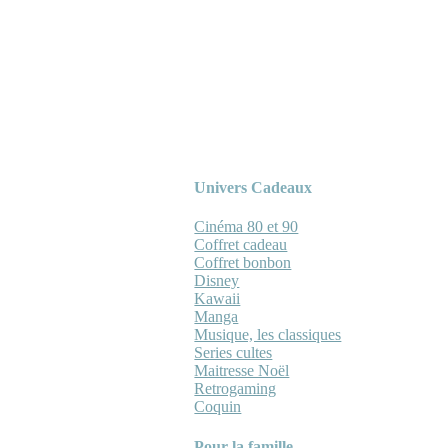
Univers Cadeaux
Cinéma 80 et 90
Coffret cadeau
Coffret bonbon
Disney
Kawaii
Manga
Musique, les classiques
Series cultes
Maitresse Noël
Retrogaming
Coquin
Pour la famille