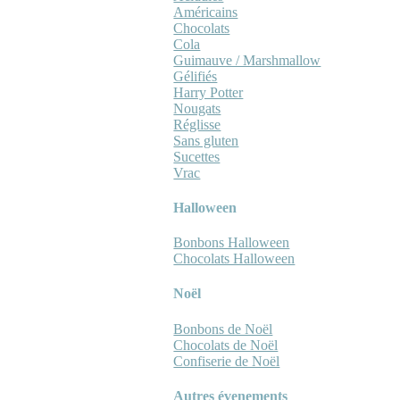
Américains
Chocolats
Cola
Guimauve / Marshmallow
Gélifiés
Harry Potter
Nougats
Réglisse
Sans gluten
Sucettes
Vrac
Halloween
Bonbons Halloween
Chocolats Halloween
Noël
Bonbons de Noël
Chocolats de Noël
Confiserie de Noël
Autres évenements