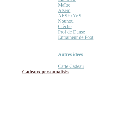
Maître
Atsem
AESH/AVS
Nounou
Crèche
Prof de Danse
Entraineur de Foot
Autres idées
Carte Cadeau
Cadeaux personnalisés