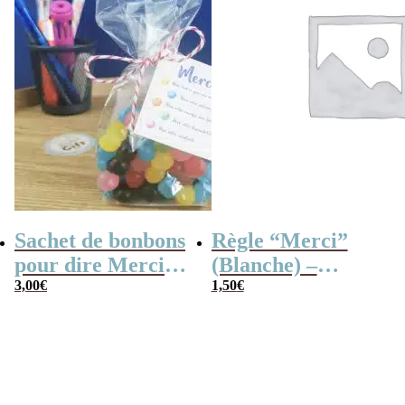
Sachet de bonbons
Règle “Merci”
pour dire Merci –
(Blanche) –
Dragibus
3,00
€
Cadeau maîtresse
1,50
€