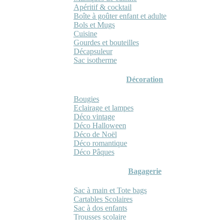
Apéritif & cocktail
Boîte à goûter enfant et adulte
Bols et Mugs
Cuisine
Gourdes et bouteilles
Décapsuleur
Sac isotherme
Décoration
Bougies
Eclairage et lampes
Déco vintage
Déco Halloween
Déco de Noël
Déco romantique
Déco Pâques
Bagagerie
Sac à main et Tote bags
Cartables Scolaires
Sac à dos enfants
Trousses scolaire