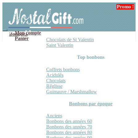
Aller
Aller
Promo !
à
au
la
contenu
navigation
Mon compte
Bonbons
Panier
Chocolats de St Valentin
Saint Valentin
Top bonbons
Coffrets bonbons
Acidulés
Chocolats
Réglisse
Guimauve / Marshmallow
Bonbons par époque
Anciens
Bonbons des années 60
Bonbons des années 70
Bonbons des années 80
Bonbons des années 90