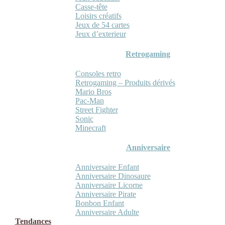
Casse-tête
Loisirs créatifs
Jeux de 54 cartes
Jeux d’exterieur
Retrogaming
Consoles retro
Retrogaming – Produits dérivés
Mario Bros
Pac-Man
Street Fighter
Sonic
Minecraft
Anniversaire
Anniversaire Enfant
Anniversaire Dinosaure
Anniversaire Licorne
Anniversaire Pirate
Bonbon Enfant
Anniversaire Adulte
Tendances