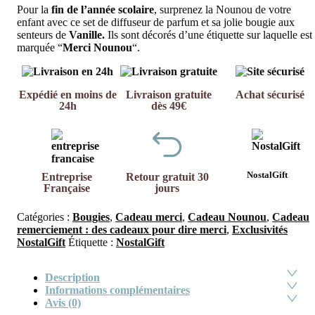
Pour la
fin de l’année scolaire
, surprenez la Nounou de votre
enfant avec ce set de diffuseur de parfum et sa jolie bougie aux
senteurs de
Vanille.
Ils sont décorés d’une étiquette sur laquelle est
marquée “
Merci Nounou
“.
Expédié en moins de
Livraison gratuite
Achat sécurisé
24h
dès 49€
NostalGift
Entreprise
Retour gratuit 30
Française
jours
Catégories :
Bougies
,
Cadeau merci
,
Cadeau Nounou
,
Cadeau
remerciement : des cadeaux pour dire merci
,
Exclusivités
NostalGift
Étiquette :
NostalGift
Description
Informations complémentaires
Avis (0)