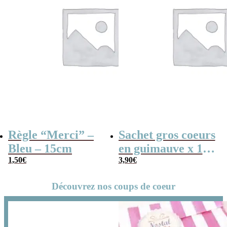
Règle “Merci” –
Sachet gros coeurs
Bleu – 15cm
en guimauve x 15
1,50
€
“Merci pour cette
3,90
€
année”
Découvrez nos coups de coeur