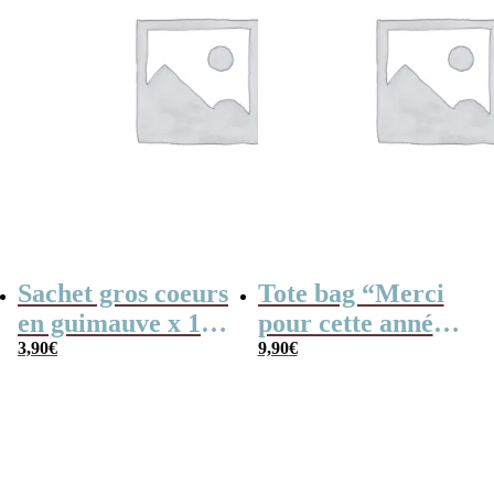
Sachet gros coeurs
Tote bag “Merci
en guimauve x 15
pour cette année”
– “Merci” –
3,90
€
– Collection arc-
9,90
€
Collection arc-en-
en-ciel – Cadeau
ciel
fin d’année
scolaire