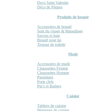
Deco Saint Valentin
Déco de Pâques
Produits de beauté
Accessoires de beauté
Soin du visage & Maquillage
Savons et bain
Beauté pour lui
Trousse de toilette
Mode
Accessoires de mode
Chaussettes Femme
Chaussettes Homme
Parapluies
Porte clefs
Pin’s et Badges
Cuisine
Tabliers de cuisine
Maniques de cuisine