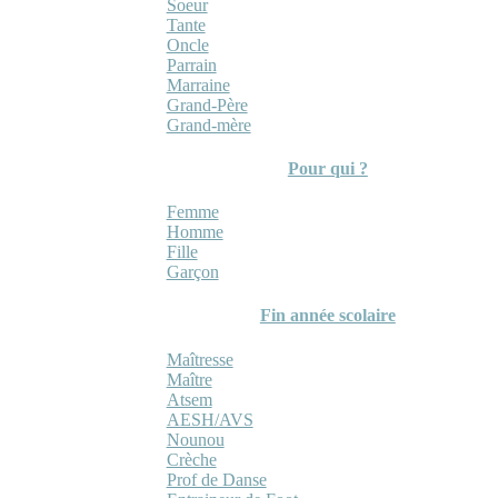
Soeur
Tante
Oncle
Parrain
Marraine
Grand-Père
Grand-mère
Pour qui ?
Femme
Homme
Fille
Garçon
Fin année scolaire
Maîtresse
Maître
Atsem
AESH/AVS
Nounou
Crèche
Prof de Danse