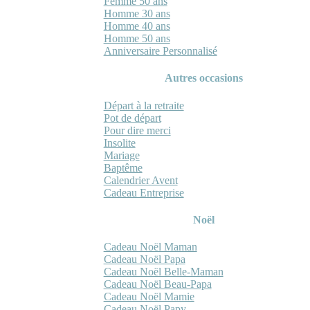
Femme 50 ans
Homme 30 ans
Homme 40 ans
Homme 50 ans
Anniversaire Personnalisé
Autres occasions
Départ à la retraite
Pot de départ
Pour dire merci
Insolite
Mariage
Baptême
Calendrier Avent
Cadeau Entreprise
Noël
Cadeau Noël Maman
Cadeau Noël Papa
Cadeau Noël Belle-Maman
Cadeau Noël Beau-Papa
Cadeau Noël Mamie
Cadeau Noël Papy