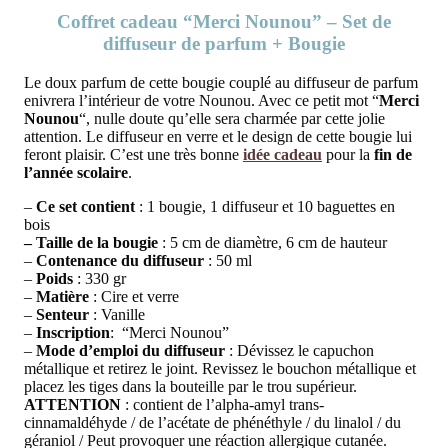
Coffret cadeau “Merci Nounou” – Set de
diffuseur de parfum + Bougie
Le doux parfum de cette bougie couplé au diffuseur de parfum
enivrera l’intérieur de votre Nounou. Avec ce petit mot “
Merci
Nounou
“, nulle doute qu’elle sera charmée par cette jolie
attention. Le diffuseur en verre et le design de cette bougie lui
feront plaisir. C’est une très bonne
idée cadeau
pour la
fin de
l’année scolaire
.
–
Ce set contient
: 1 bougie, 1 diffuseur et 10 baguettes en
bois
– Taille de la bougie
: 5 cm de diamètre, 6 cm de hauteur
–
Contenance du diffuseur
: 50 ml
–
Poids
: 330 gr
–
Matière
: Cire et verre
–
Senteur
: Vanille
–
Inscription
: “Merci Nounou”
–
Mode d’emploi du diffuseur
:
Dévissez le capuchon
métallique et retirez le joint. Revissez le bouchon métallique et
placez les tiges dans la bouteille par le trou supérieur.
ATTENTION
: contient de l’alpha-amyl trans-
cinnamaldéhyde / de l’acétate de phénéthyle / du linalol / du
géraniol / Peut provoquer une réaction allergique cutanée.