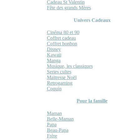
Cadeau St Valentin
Fête des grands Mères
Univers Cadeaux
Cinéma 80 et 90
Coffret cadeau
Coffret bonbon
Disney
Kawaii
Manga
Musique, les classiques
Series cultes
Maitresse Noël
Retrogaming
Coquin
Pour la famille
Maman
Belle-Maman
Papa
Beau-Papa
Frère