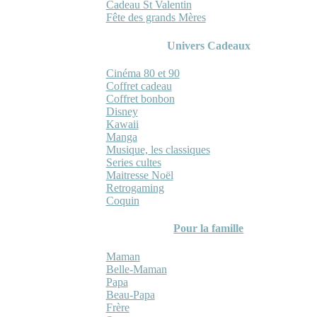
Cadeau St Valentin
Fête des grands Mères
Univers Cadeaux
Cinéma 80 et 90
Coffret cadeau
Coffret bonbon
Disney
Kawaii
Manga
Musique, les classiques
Series cultes
Maitresse Noël
Retrogaming
Coquin
Pour la famille
Maman
Belle-Maman
Papa
Beau-Papa
Frère