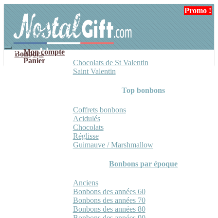
Aller
Aller
Promo !
à
au
la
contenu
navigation
Mon compte
Bonbons
Panier
Chocolats de St Valentin
Saint Valentin
Top bonbons
Coffrets bonbons
Acidulés
Chocolats
Réglisse
Guimauve / Marshmallow
Bonbons par époque
Anciens
Bonbons des années 60
Bonbons des années 70
Bonbons des années 80
Bonbons des années 90