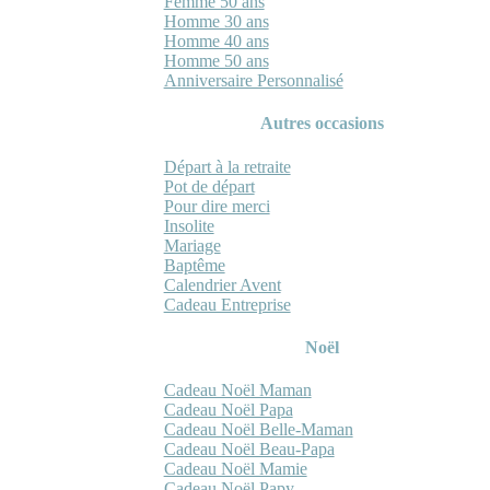
Femme 50 ans
Homme 30 ans
Homme 40 ans
Homme 50 ans
Anniversaire Personnalisé
Autres occasions
Départ à la retraite
Pot de départ
Pour dire merci
Insolite
Mariage
Baptême
Calendrier Avent
Cadeau Entreprise
Noël
Cadeau Noël Maman
Cadeau Noël Papa
Cadeau Noël Belle-Maman
Cadeau Noël Beau-Papa
Cadeau Noël Mamie
Cadeau Noël Papy