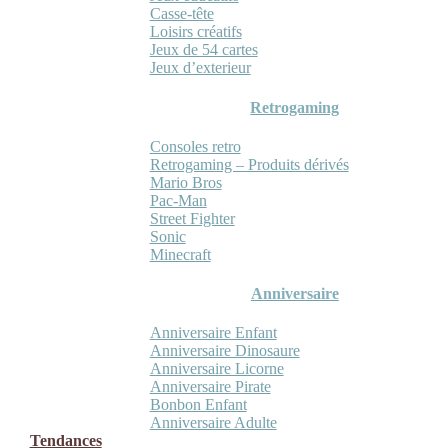
Casse-tête
Loisirs créatifs
Jeux de 54 cartes
Jeux d’exterieur
Retrogaming
Consoles retro
Retrogaming – Produits dérivés
Mario Bros
Pac-Man
Street Fighter
Sonic
Minecraft
Anniversaire
Anniversaire Enfant
Anniversaire Dinosaure
Anniversaire Licorne
Anniversaire Pirate
Bonbon Enfant
Anniversaire Adulte
Tendances