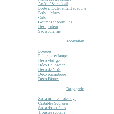
Apéritif & cocktail
Boîte à goûter enfant et adulte
Bols et Mugs
Cuisine
Gourdes et bouteilles
Décapsuleur
Sac isotherme
Décoration
Bougies
Eclairage et lampes
Déco vintage
Déco Halloween
Déco de Noël
Déco romantique
Déco Pâques
Bagagerie
Sac à main et Tote bags
Cartables Scolaires
Sac à dos enfants
Trousses scolaire