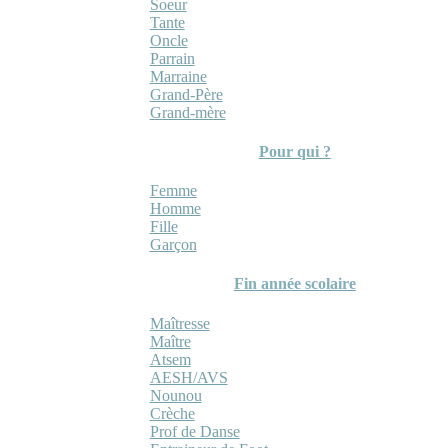
Soeur
Tante
Oncle
Parrain
Marraine
Grand-Père
Grand-mère
Pour qui ?
Femme
Homme
Fille
Garçon
Fin année scolaire
Maîtresse
Maître
Atsem
AESH/AVS
Nounou
Crèche
Prof de Danse