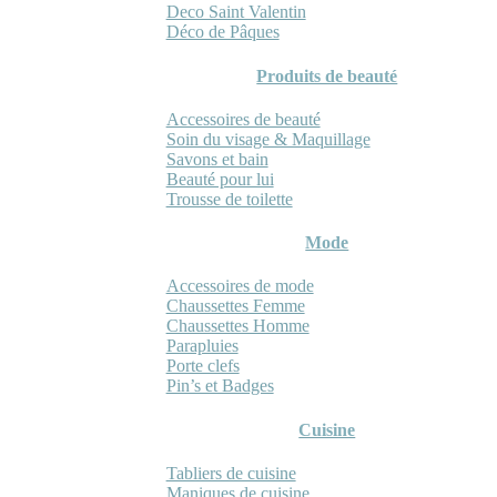
Deco Saint Valentin
Déco de Pâques
Produits de beauté
Accessoires de beauté
Soin du visage & Maquillage
Savons et bain
Beauté pour lui
Trousse de toilette
Mode
Accessoires de mode
Chaussettes Femme
Chaussettes Homme
Parapluies
Porte clefs
Pin’s et Badges
Cuisine
Tabliers de cuisine
Maniques de cuisine