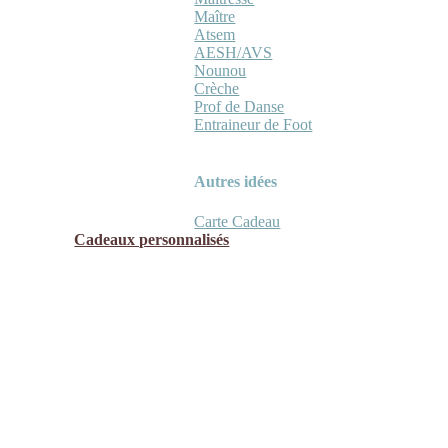
Maître
Atsem
AESH/AVS
Nounou
Crèche
Prof de Danse
Entraineur de Foot
Autres idées
Carte Cadeau
Cadeaux personnalisés