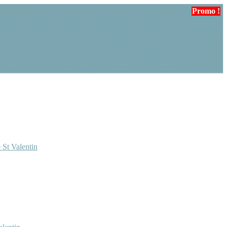
Promo !
Promo !
Promo !
Promo !
 St Valentin