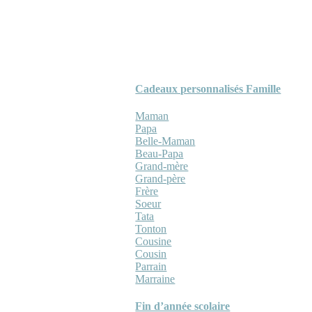
Cadeaux personnalisés Famille
Maman
Papa
Belle-Maman
Beau-Papa
Grand-mère
Grand-père
Frère
Soeur
Tata
Tonton
Cousine
Cousin
Parrain
Marraine
Fin d’année scolaire