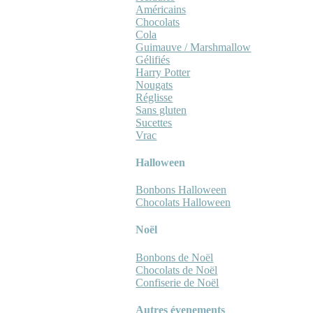
Américains
Chocolats
Cola
Guimauve / Marshmallow
Gélifiés
Harry Potter
Nougats
Réglisse
Sans gluten
Sucettes
Vrac
Halloween
Bonbons Halloween
Chocolats Halloween
Noël
Bonbons de Noël
Chocolats de Noël
Confiserie de Noël
Autres évenements