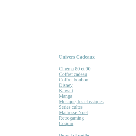
Univers Cadeaux
Cinéma 80 et 90
Coffret cadeau
Coffret bonbon
Disney
Kawaii
Manga
Musique, les classiques
Series cultes
Maitresse Noël
Retrogaming
Coquin
Pour la famille