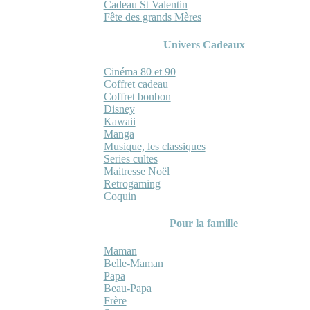
Cadeau St Valentin
Fête des grands Mères
Univers Cadeaux
Cinéma 80 et 90
Coffret cadeau
Coffret bonbon
Disney
Kawaii
Manga
Musique, les classiques
Series cultes
Maitresse Noël
Retrogaming
Coquin
Pour la famille
Maman
Belle-Maman
Papa
Beau-Papa
Frère