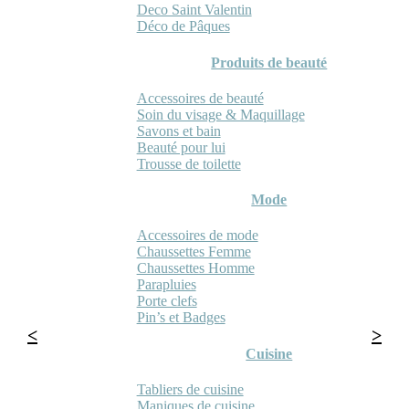
Deco Saint Valentin
Déco de Pâques
Produits de beauté
Accessoires de beauté
Soin du visage & Maquillage
Savons et bain
Beauté pour lui
Trousse de toilette
Mode
Accessoires de mode
Chaussettes Femme
Chaussettes Homme
Parapluies
Porte clefs
Pin’s et Badges
Cuisine
Tabliers de cuisine
Maniques de cuisine