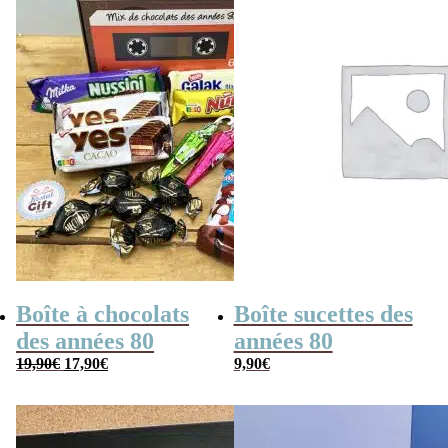
Boîte à chocolats
Boîte sucettes des
des années 80
années 80
Le
Le
19,90
€
17,90
€
9,90
€
prix
prix
initial
actuel
était :
est :
19,90€.
17,90€.