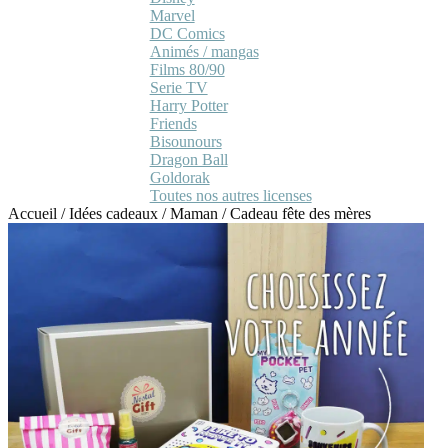
Marvel
DC Comics
Animés / mangas
Films 80/90
Serie TV
Harry Potter
Friends
Bisounours
Dragon Ball
Goldorak
Toutes nos autres licenses
Accueil
/
Idées cadeaux
/
Maman
/
Cadeau fête des mères