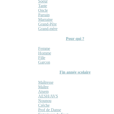
Soeur
Tante
Oncle
Parrain
Marraine
Grand-Père
Grand-mère
Pour qui ?
Femme
Homme
Fille
Garçon
Fin année scolaire
Maîtresse
Maître
Atsem
AESH/AVS
Nounou
Crèche
Prof de Danse