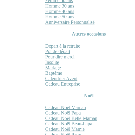
Femme 50 ans
Homme 30 ans
Homme 40 ans
Homme 50 ans
Anniversaire Personnalisé
Autres occasions
Départ à la retraite
Pot de départ
Pour dire merci
Insolite
Mariage
Baptême
Calendrier Avent
Cadeau Entreprise
Noël
Cadeau Noël Maman
Cadeau Noël Papa
Cadeau Noël Belle-Maman
Cadeau Noël Beau-Papa
Cadeau Noël Mamie
Cadeau Noël Papy