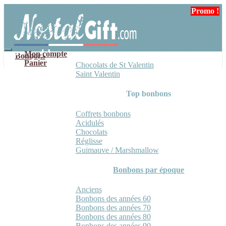
Aller
Aller
Promo !
Promo !
Promo !
à
au
la
contenu
navigation
Mon compte
Bonbons
Panier
Chocolats de St Valentin
Saint Valentin
Top bonbons
Coffrets bonbons
Acidulés
Chocolats
Réglisse
Guimauve / Marshmallow
Bonbons par époque
Anciens
Bonbons des années 60
Bonbons des années 70
Bonbons des années 80
Bonbons des années 90