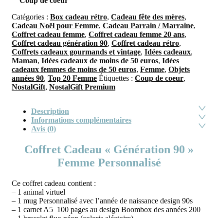
Coup de coeur
Catégories :
Box cadeau rétro
,
Cadeau fête des mères
,
Cadeau Noël pour Femme
,
Cadeau Parrain / Marraine
,
Coffret cadeau femme
,
Coffret cadeau femme 20 ans
,
Coffret cadeau génération 90
,
Coffret cadeau rétro
,
Coffrets cadeaux gourmands et vintage
,
Idées cadeaux
,
Maman
,
Idées cadeaux de moins de 50 euros
,
Idées
cadeaux femmes de moins de 50 euros
,
Femme
,
Objets
années 90
,
Top 20 Femme
Étiquettes :
Coup de coeur
,
NostalGift
,
NostalGift Premium
Description
Informations complémentaires
Avis (0)
Coffret Cadeau « Génération 90 »
Femme Personnalisé
Ce coffret cadeau contient :
– 1 animal virtuel
– 1 mug Personnalisé avec l’année de naissance design 90s
– 1 carnet A5 100 pages au design Boombox des années 200