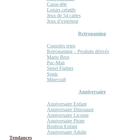
Casse-tête
Loisirs créatifs
Jeux de 54 cartes
Jeux d’exterieur
Retrogaming
Consoles retro
Retrogaming – Produits dérivés
Mario Bros
Pac-Man
Street Fighter
Sonic
Minecraft
Anniversaire
Anniversaire Enfant
Anniversaire Dinosaure
Anniversaire Licorne
Anniversaire Pirate
Bonbon Enfant
Anniversaire Adulte
Tendances