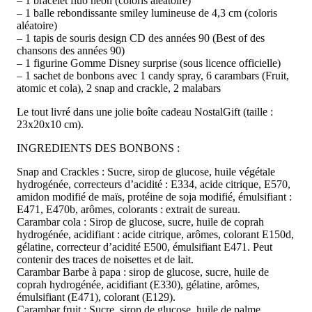
– 1 bracelet fluo néon (coloris aléatoire)
– 1 balle rebondissante smiley lumineuse de 4,3 cm (coloris
aléatoire)
– 1 tapis de souris design CD des années 90 (Best of des
chansons des années 90)
– 1 figurine Gomme Disney surprise (sous licence officielle)
– 1 sachet de bonbons avec 1 candy spray, 6 carambars (Fruit,
atomic et cola), 2 snap and crackle, 2 malabars
Le tout livré dans une jolie boîte cadeau NostalGift (taille :
23x20x10 cm).
INGREDIENTS DES BONBONS :
Snap and Crackles : Sucre, sirop de glucose, huile végétale
hydrogénée, correcteurs d’acidité : E334, acide citrique, E570,
amidon modifié de maïs, protéine de soja modifié, émulsifiant :
E471, E470b, arômes, colorants : extrait de sureau.
Carambar cola : Sirop de glucose, sucre, huile de coprah
hydrogénée, acidifiant : acide citrique, arômes, colorant E150d,
gélatine, correcteur d’acidité E500, émulsifiant E471. Peut
contenir des traces de noisettes et de lait.
Carambar Barbe à papa : sirop de glucose, sucre, huile de
coprah hydrogénée, acidifiant (E330), gélatine, arômes,
émulsifiant (E471), colorant (E129).
Carambar fruit : Sucre, sirop de glucose, huile de palme,