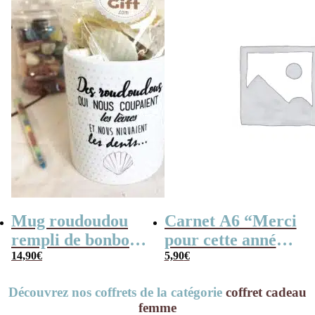
Mug roudoudou
Carnet A6 “Merci
rempli de bonbons
pour cette année”
rétro
14,90
€
– Cadeau
5,90
€
maîtresse, de fin
Découvrez nos coffrets de la catégorie
coffret cadeau
d’année…
femme