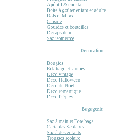
Apéritif & cocktail
Boîte à goûter enfant et adulte
Bols et Mugs
Cuisine
Gourdes et bouteilles
Décapsuleur
Sac isotherme
Décoration
Bougies
Eclairage et lampes
Déco vintage
Déco Halloween
Déco de Noël
Déco romantique
Déco Pâques
Bagagerie
Sac à main et Tote bags
Cartables Scolaires
Sac à dos enfants
Trousses scolaire