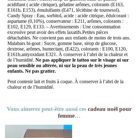
acidifiant ( acide citrique), gélatine arômes, colorants (E163,
E161b, E153), émulsifiants (E471, lécithine de tournesol).
Candy Spray : Eau, sorbitol, acide : acide citrique, édulcorant :
aspartame (0,10%), conservateur : E211, arômes, colorants :
E102, E129, E133. – Avertissements : Une consommation
excessive peut avoir des effets laxatifs.Petites pièces
détachables. Ne convient pas aux enfants de moins de trois ans.
Malabars bi-gout : Sucre, gomme base, sirop de glucose,
dextrose, arômes, humectant, (E422), colorants : E100, E120,
E161b,antyoxidant E321. À conserver à l’abri de la chaleur et
de l’humidité.
Ne pas appliquer le tattoo sur le visage ni sur
peau sensible ou altérée, ni sur la peau de très jeunes
enfants. Ne pas gratter.
Peut contenir lait et fruits à coque. À conserver à l’abri de la
chaleur et de l’humidité.
Vous aimerez peut-être aussi ces
cadeau noël pour
femme
…