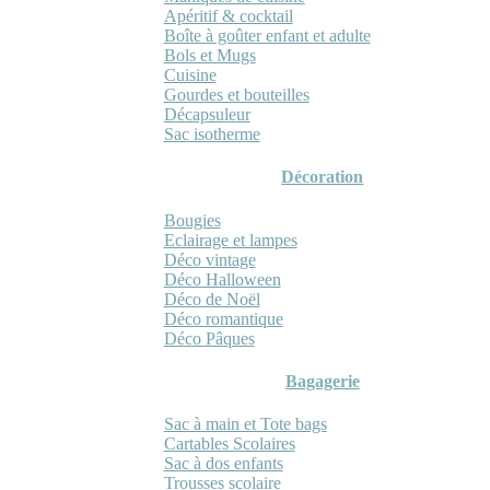
Apéritif & cocktail
Boîte à goûter enfant et adulte
Bols et Mugs
Cuisine
Gourdes et bouteilles
Décapsuleur
Sac isotherme
Décoration
Bougies
Eclairage et lampes
Déco vintage
Déco Halloween
Déco de Noël
Déco romantique
Déco Pâques
Bagagerie
Sac à main et Tote bags
Cartables Scolaires
Sac à dos enfants
Trousses scolaire