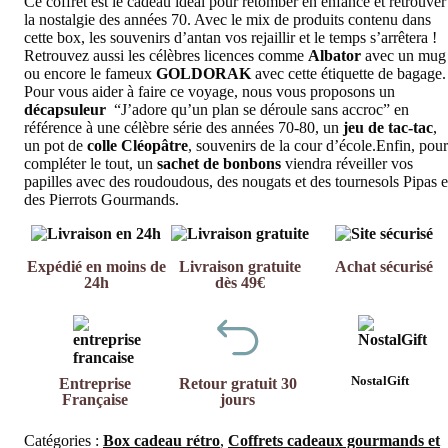
Ce coffret est le cadeau idéal pour retomber en enfance et retrouver
la nostalgie des années 70. Avec le mix de produits contenu dans
cette box, les souvenirs d’antan vos rejaillir et le temps s’arrêtera !
Retrouvez aussi les célèbres licences comme
Albator
avec un mug
ou encore le fameux
GOLDORAK
avec cette étiquette de bagage.
Pour vous aider à faire ce voyage, nous vous proposons un
décapsuleur
“J’adore qu’un plan se déroule sans accroc” en
référence à une célèbre série des années 70-80, un
jeu de tac-tac
,
un pot de
colle Cléopâtre
, souvenirs de la cour d’école.Enfin, pour
compléter le tout, un
sachet de bonbons
viendra réveiller vos
papilles avec des roudoudous, des nougats et des tournesols Pipas e
des Pierrots Gourmands.
Expédié en moins de
Livraison gratuite
Achat sécurisé
24h
dès 49€
NostalGift
Entreprise
Retour gratuit 30
Française
jours
Catégories :
Box cadeau rétro
,
Coffrets cadeaux gourmands et