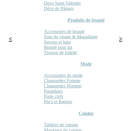
Deco Saint Valentin
Déco de Pâques
Produits de beauté
Accessoires de beauté
Soin du visage & Maquillage
Savons et bain
Beauté pour lui
Trousse de toilette
Mode
Accessoires de mode
Chaussettes Femme
Chaussettes Homme
Parapluies
Porte clefs
Pin’s et Badges
Cuisine
Tabliers de cuisine
Maniques de cuisine