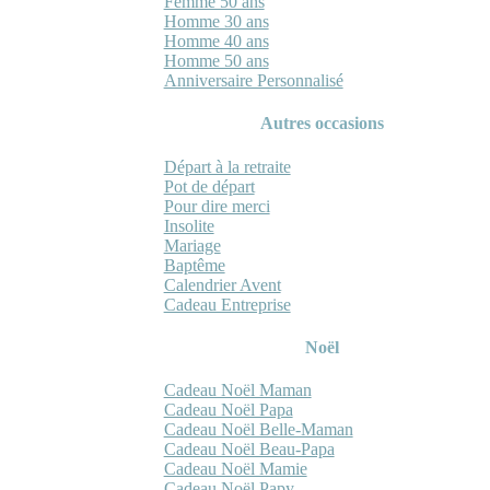
Femme 50 ans
Homme 30 ans
Homme 40 ans
Homme 50 ans
Anniversaire Personnalisé
Autres occasions
Départ à la retraite
Pot de départ
Pour dire merci
Insolite
Mariage
Baptême
Calendrier Avent
Cadeau Entreprise
Noël
Cadeau Noël Maman
Cadeau Noël Papa
Cadeau Noël Belle-Maman
Cadeau Noël Beau-Papa
Cadeau Noël Mamie
Cadeau Noël Papy