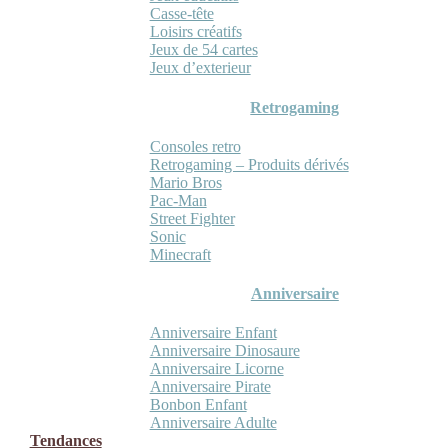
Casse-tête
Loisirs créatifs
Jeux de 54 cartes
Jeux d’exterieur
Retrogaming
Consoles retro
Retrogaming – Produits dérivés
Mario Bros
Pac-Man
Street Fighter
Sonic
Minecraft
Anniversaire
Anniversaire Enfant
Anniversaire Dinosaure
Anniversaire Licorne
Anniversaire Pirate
Bonbon Enfant
Anniversaire Adulte
Tendances