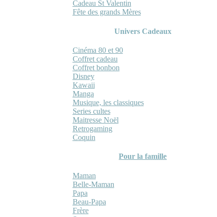
Cadeau St Valentin
Fête des grands Mères
Univers Cadeaux
Cinéma 80 et 90
Coffret cadeau
Coffret bonbon
Disney
Kawaii
Manga
Musique, les classiques
Series cultes
Maitresse Noël
Retrogaming
Coquin
Pour la famille
Maman
Belle-Maman
Papa
Beau-Papa
Frère