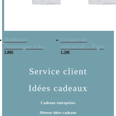
Bonbons
Graine de
Soucoupes à la
tournesol – Pipas
poudre (x20)
1,80
€
x 3
1,20
€
Service client
Idées cadeaux
Cadeaux entreprises
Moteur idées cadeaux