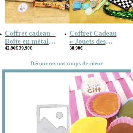
Coffret cadeau –
Coffret Cadeau
Boîte en métal
« Jouets des
Le
Le
cassette –
42,90
€
39,90
€
années 80 » –
38,90
€
prix
prix
initial
actuel
Chocolats des
Cadeau Homme
était :
est :
42,90€.
39,90€.
Découvrez nos coups de coeur
années 80 – grand
coffret chocolat
original