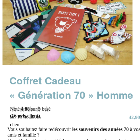
Coffret Cadeau
« Génération 70 » Homme
Noté
4.88
sur 5 basé
(
16
avis client)
sur
16
notations
42,90
client
Vous souhaitez faire redécouvrir
les souvenirs des années 70
à vo
amis et famille ?