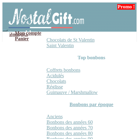
Aller
Aller
Promo !
Promo !
Promo !
à
au
la
contenu
navigation
Mon compte
Bonbons
Panier
Chocolats de St Valentin
Saint Valentin
Top bonbons
Coffrets bonbons
Acidulés
Chocolats
Réglisse
Guimauve / Marshmallow
Bonbons par époque
Anciens
Bonbons des années 60
Bonbons des années 70
Bonbons des années 80
Bonbons des années 90