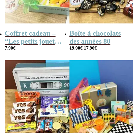
Coffret cadeau –
Boîte à chocolats
“Les petits jouets
des années 80
Le
Le
des années 80”
7,90
€
19,90
€
17,90
€
prix
prix
initial
actuel
était :
est :
19,90€.
17,90€.