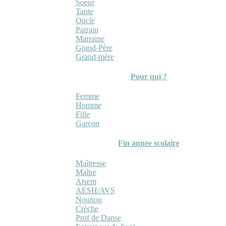
Soeur
Tante
Oncle
Parrain
Marraine
Grand-Père
Grand-mère
Pour qui ?
Femme
Homme
Fille
Garçon
Fin année scolaire
Maîtresse
Maître
Atsem
AESH/AVS
Nounou
Crèche
Prof de Danse