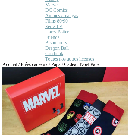
Marvel
DC Comics
Animés / mangas
Films 80/90
Serie TV
Harry Potter
Friends
Bisounours
Dragon Ball
Goldorak
Toutes nos autres licenses
Accueil
/
Idées cadeaux
/
Papa
/
Cadeau Noël Papa