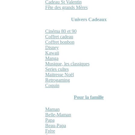
Cadeau St Valentin
Fête des grands Mères
Univers Cadeaux
Cinéma 80 et 90
Coffret cadeau
Coffret bonbon
Disney
Kawaii
Manga
Musique, les classiques
Series cultes
Maitresse Noël
Retrogaming
Coquin
Pour la famille
Maman
Belle-Maman
Papa
Beau-Papa
Frère