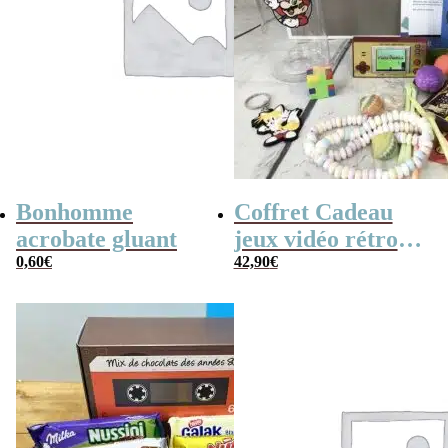
Bonhomme
Coffret Cadeau
acrobate gluant
jeux vidéo rétro
0,60
€
(avec sa console de
42,90
€
poche retro)