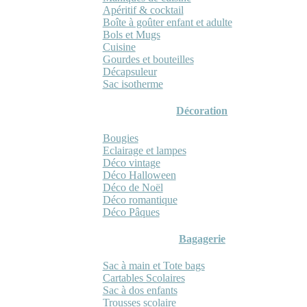
Apéritif & cocktail
Boîte à goûter enfant et adulte
Bols et Mugs
Cuisine
Gourdes et bouteilles
Décapsuleur
Sac isotherme
Décoration
Bougies
Eclairage et lampes
Déco vintage
Déco Halloween
Déco de Noël
Déco romantique
Déco Pâques
Bagagerie
Sac à main et Tote bags
Cartables Scolaires
Sac à dos enfants
Trousses scolaire