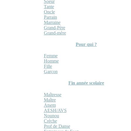
Soeur
Tante
Oncle
Parrain
Marraine
Grand-Père
Grand-mère
Pour qui ?
Femme
Homme
Fille
Garçon
Fin année scolaire
Maîtresse
Maître
Atsem
AESH/AVS
Nounou
Crèche
Prof de Danse