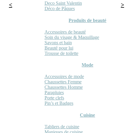
Deco Saint Valentin
Déco de Pâques
Produits de beauté
Accessoires de beauté
Soin du visage & Maquillage
Savons et bain
Beauté pour lui
Trousse de toilette
Mode
Accessoires de mode
Chaussettes Femme
Chaussettes Homme
Parapluies
Porte clefs
Pin’s et Badges
Cuisine
Tabliers de cuisine
Maniques de cuisine