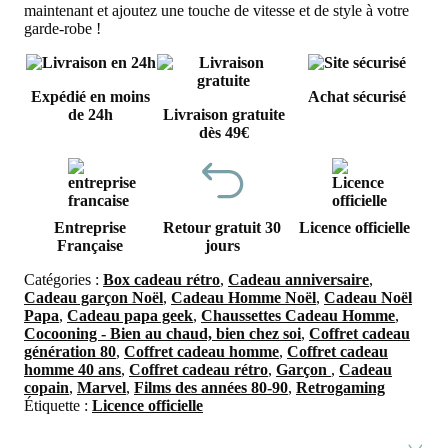
maintenant et ajoutez une touche de vitesse et de style à votre
garde-robe !
Expédié en moins
Achat sécurisé
de 24h
Livraison gratuite
dès 49€
Entreprise
Retour gratuit 30
Licence officielle
Française
jours
Catégories :
Box cadeau rétro
,
Cadeau anniversaire
,
Cadeau garçon Noël
,
Cadeau Homme Noël
,
Cadeau Noël
Papa
,
Cadeau papa geek
,
Chaussettes Cadeau Homme
,
Cocooning - Bien au chaud, bien chez soi
,
Coffret cadeau
génération 80
,
Coffret cadeau homme
,
Coffret cadeau
homme 40 ans
,
Coffret cadeau rétro
,
Garçon
,
Cadeau
copain
,
Marvel
,
Films des années 80-90
,
Retrogaming
Étiquette :
Licence officielle