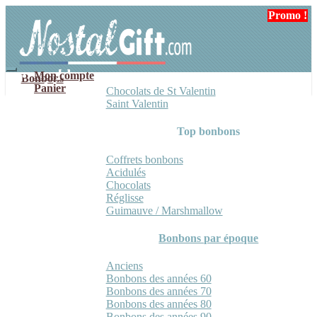
Aller
Aller
Promo !
à
au
la
contenu
navigation
Mon compte
Bonbons
Panier
Chocolats de St Valentin
Saint Valentin
Top bonbons
Coffrets bonbons
Acidulés
Chocolats
Réglisse
Guimauve / Marshmallow
Bonbons par époque
Anciens
Bonbons des années 60
Bonbons des années 70
Bonbons des années 80
Bonbons des années 90