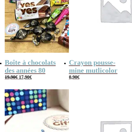
Boîte à chocolats
Crayon pousse-
des années 80
mine mutlicolor
Le
Le
19,90
€
17,90
€
0,90
€
prix
prix
initial
actuel
était :
est :
19,90€.
17,90€.