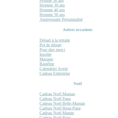
Femme 50 ans
Homme 30 ans
Homme 40 ans
Homme 50 ans
Anniversaire Personnalisé
Autres occasions
Départ à la retraite
Pot de départ
Pour dire merci
Insolite
Mariage
Baptême
Calendrier Avent
Cadeau Entreprise
Noël
Cadeau Noël Maman
Cadeau Noël Papa
Cadeau Noël Belle-Maman
Cadeau Noël Beau-Papa
Cadeau Noël Mamie
Cadeau Noël Papy