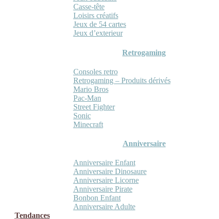
Casse-tête
Loisirs créatifs
Jeux de 54 cartes
Jeux d’exterieur
Retrogaming
Consoles retro
Retrogaming – Produits dérivés
Mario Bros
Pac-Man
Street Fighter
Sonic
Minecraft
Anniversaire
Anniversaire Enfant
Anniversaire Dinosaure
Anniversaire Licorne
Anniversaire Pirate
Bonbon Enfant
Anniversaire Adulte
Tendances