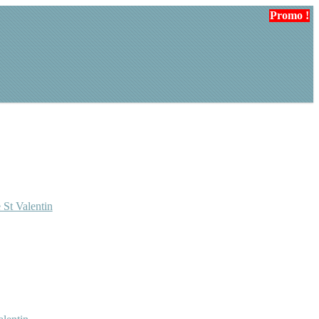
Promo !
Promo !
Promo !
 St Valentin