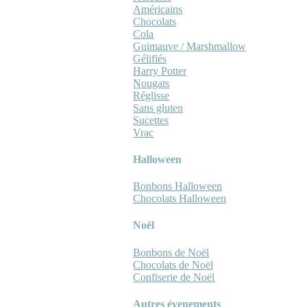
Américains
Chocolats
Cola
Guimauve / Marshmallow
Gélifiés
Harry Potter
Nougats
Réglisse
Sans gluten
Sucettes
Vrac
Halloween
Bonbons Halloween
Chocolats Halloween
Noël
Bonbons de Noël
Chocolats de Noël
Confiserie de Noël
Autres évenements