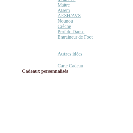
Maître
Atsem
AESH/AVS
Nounou
Crèche
Prof de Danse
Entraineur de Foot
Autres idées
Carte Cadeau
Cadeaux personnalisés