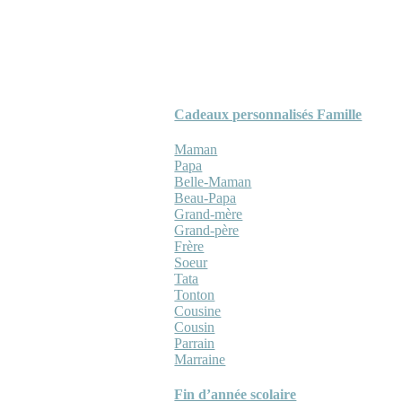
Cadeaux personnalisés Famille
Maman
Papa
Belle-Maman
Beau-Papa
Grand-mère
Grand-père
Frère
Soeur
Tata
Tonton
Cousine
Cousin
Parrain
Marraine
Fin d’année scolaire