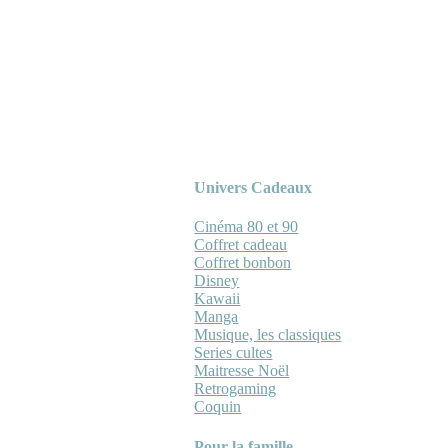
Univers Cadeaux
Cinéma 80 et 90
Coffret cadeau
Coffret bonbon
Disney
Kawaii
Manga
Musique, les classiques
Series cultes
Maitresse Noël
Retrogaming
Coquin
Pour la famille