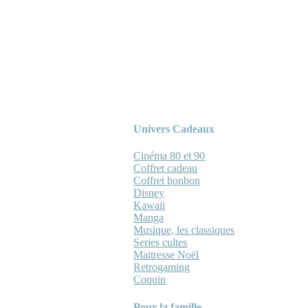
Univers Cadeaux
Cinéma 80 et 90
Coffret cadeau
Coffret bonbon
Disney
Kawaii
Manga
Musique, les classiques
Series cultes
Maitresse Noël
Retrogaming
Coquin
Pour la famille