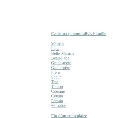
Cadeaux personnalisés Famille
Maman
Papa
Belle-Maman
Beau-Papa
Grand-mère
Grand-père
Frère
Soeur
Tata
Tonton
Cousine
Cousin
Parrain
Marraine
Fin d’année scolaire