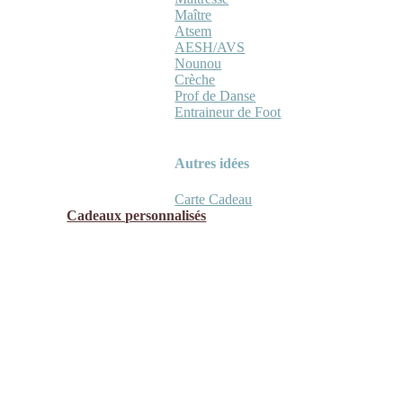
Maître
Atsem
AESH/AVS
Nounou
Crèche
Prof de Danse
Entraineur de Foot
Autres idées
Carte Cadeau
Cadeaux personnalisés