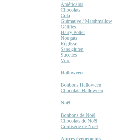
Américains
Chocolats
Cola
Guimauve / Marshmallow
Gélifiés
Harry Potter
Nougats
Réglisse
Sans gluten
Sucettes
Vrac
Halloween
Bonbons Halloween
Chocolats Halloween
Noël
Bonbons de Noël
Chocolats de Noël
Confiserie de Noël
Autres évenements