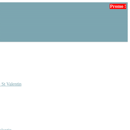
Promo !
Promo !
Promo !
 St Valentin