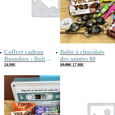
Coffret cadeau
Boîte à chocolats
Boombox : Boîte
des années 80
Le
Le
bonbons des
24,90
€
19,90
€
17,90
€
prix
prix
initial
actuel
années 80 –
était :
est :
19,90€.
17,90€.
Coffret bonbon