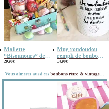
Mallette
Mug roudoudou
“Bisounours” des
rempli de bonbons
années 80 remplie
29,90
€
rétro
14,90
€
de bonbons
Vous aimerez aussi ces
bonbons rétro & vintage
…