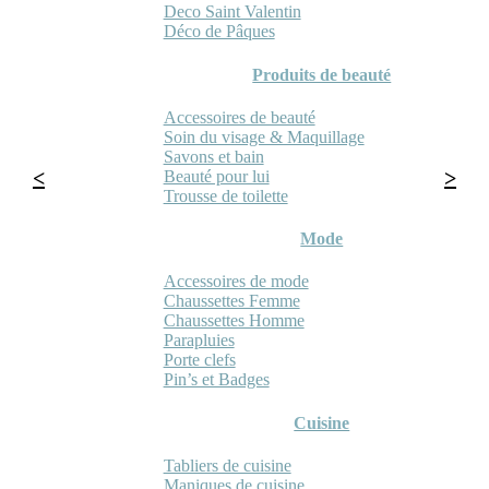
Deco Saint Valentin
Déco de Pâques
Produits de beauté
Accessoires de beauté
Soin du visage & Maquillage
Savons et bain
Beauté pour lui
Trousse de toilette
Mode
Accessoires de mode
Chaussettes Femme
Chaussettes Homme
Parapluies
Porte clefs
Pin’s et Badges
Cuisine
Tabliers de cuisine
Maniques de cuisine