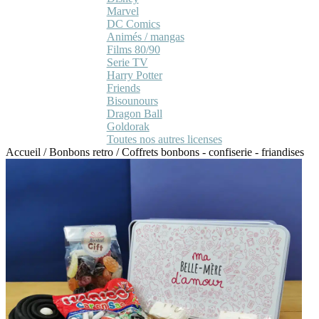
Marvel
DC Comics
Animés / mangas
Films 80/90
Serie TV
Harry Potter
Friends
Bisounours
Dragon Ball
Goldorak
Toutes nos autres licenses
Accueil
/
Bonbons retro
/
Coffrets bonbons - confiserie - friandises