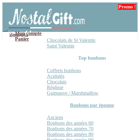
Aller
Aller
Promo !
Promo !
Promo !
à
au
la
contenu
navigation
Mon compte
Bonbons
Panier
Chocolats de St Valentin
Saint Valentin
Top bonbons
Coffrets bonbons
Acidulés
Chocolats
Réglisse
Guimauve / Marshmallow
Bonbons par époque
Anciens
Bonbons des années 60
Bonbons des années 70
Bonbons des années 80
Bonbons des années 90