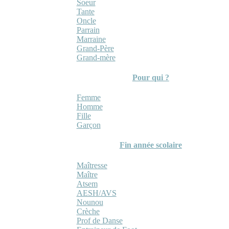
Soeur
Tante
Oncle
Parrain
Marraine
Grand-Père
Grand-mère
Pour qui ?
Femme
Homme
Fille
Garçon
Fin année scolaire
Maîtresse
Maître
Atsem
AESH/AVS
Nounou
Crèche
Prof de Danse