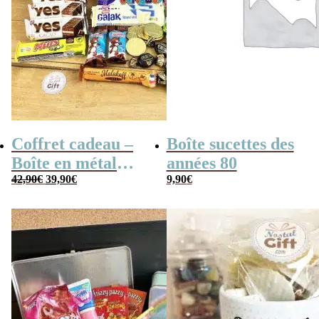
Coffret cadeau –
Boîte sucettes des
Boîte en métal
années 80
Le
Le
cassette –
42,90
€
39,90
€
9,90
€
prix
prix
initial
actuel
Chocolats des
était :
est :
42,90€.
39,90€.
années 80 – grand
coffret chocolat
original