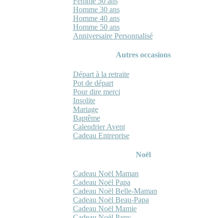
Femme 50 ans
Homme 30 ans
Homme 40 ans
Homme 50 ans
Anniversaire Personnalisé
Autres occasions
Départ à la retraite
Pot de départ
Pour dire merci
Insolite
Mariage
Baptême
Calendrier Avent
Cadeau Entreprise
Noël
Cadeau Noël Maman
Cadeau Noël Papa
Cadeau Noël Belle-Maman
Cadeau Noël Beau-Papa
Cadeau Noël Mamie
Cadeau Noël Papy