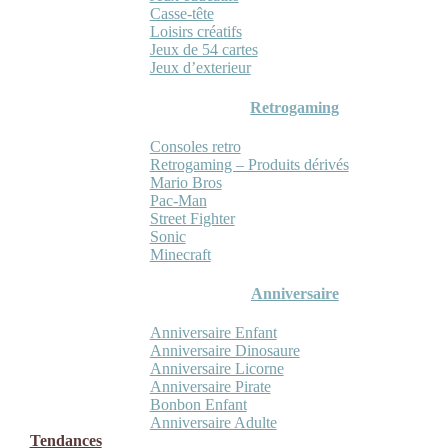
Casse-tête
Loisirs créatifs
Jeux de 54 cartes
Jeux d’exterieur
Retrogaming
Consoles retro
Retrogaming – Produits dérivés
Mario Bros
Pac-Man
Street Fighter
Sonic
Minecraft
Anniversaire
Anniversaire Enfant
Anniversaire Dinosaure
Anniversaire Licorne
Anniversaire Pirate
Bonbon Enfant
Anniversaire Adulte
Tendances