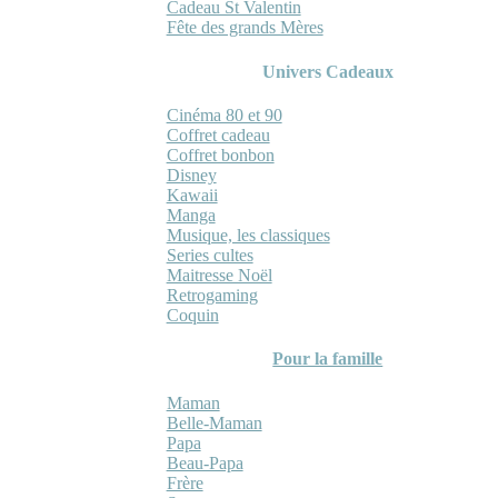
Cadeau St Valentin
Fête des grands Mères
Univers Cadeaux
Cinéma 80 et 90
Coffret cadeau
Coffret bonbon
Disney
Kawaii
Manga
Musique, les classiques
Series cultes
Maitresse Noël
Retrogaming
Coquin
Pour la famille
Maman
Belle-Maman
Papa
Beau-Papa
Frère