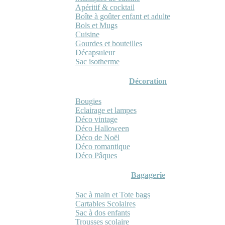
Apéritif & cocktail
Boîte à goûter enfant et adulte
Bols et Mugs
Cuisine
Gourdes et bouteilles
Décapsuleur
Sac isotherme
Décoration
Bougies
Eclairage et lampes
Déco vintage
Déco Halloween
Déco de Noël
Déco romantique
Déco Pâques
Bagagerie
Sac à main et Tote bags
Cartables Scolaires
Sac à dos enfants
Trousses scolaire