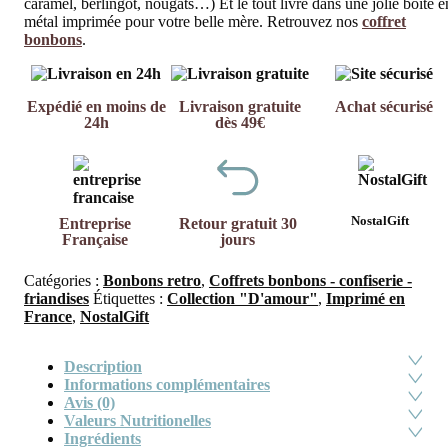
caramel, berlingot, nougats…) Et le tout livré dans une jolie boîte e
métal imprimée pour votre belle mère. Retrouvez nos
coffret
bonbons
.
Expédié en moins de
Livraison gratuite
Achat sécurisé
24h
dès 49€
NostalGift
Entreprise
Retour gratuit 30
Française
jours
Catégories :
Bonbons retro
,
Coffrets bonbons - confiserie -
friandises
Étiquettes :
Collection "D'amour"
,
Imprimé en
France
,
NostalGift
Description
Informations complémentaires
Avis (0)
Valeurs Nutritionelles
Ingrédients