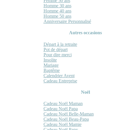
Femme 50 ans
Homme 30 ans
Homme 40 ans
Homme 50 ans
Anniversaire Personnalisé
Autres occasions
Départ à la retraite
Pot de départ
Pour dire merci
Insolite
Mariage
Baptême
Calendrier Avent
Cadeau Entreprise
Noël
Cadeau Noël Maman
Cadeau Noël Papa
Cadeau Noël Belle-Maman
Cadeau Noël Beau-Papa
Cadeau Noël Mamie
Cadeau Noël Papy