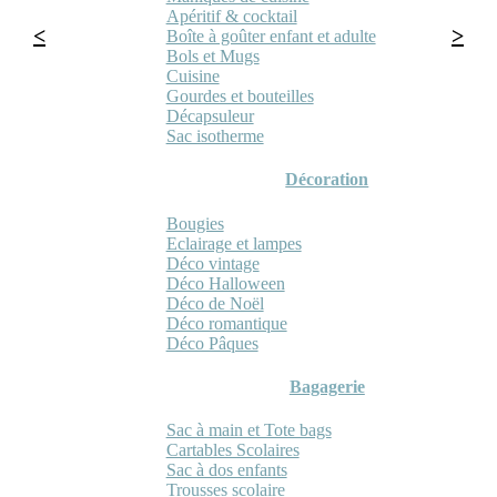
Apéritif & cocktail
Boîte à goûter enfant et adulte
Bols et Mugs
Cuisine
Gourdes et bouteilles
Décapsuleur
Sac isotherme
Décoration
Bougies
Eclairage et lampes
Déco vintage
Déco Halloween
Déco de Noël
Déco romantique
Déco Pâques
Bagagerie
Sac à main et Tote bags
Cartables Scolaires
Sac à dos enfants
Trousses scolaire