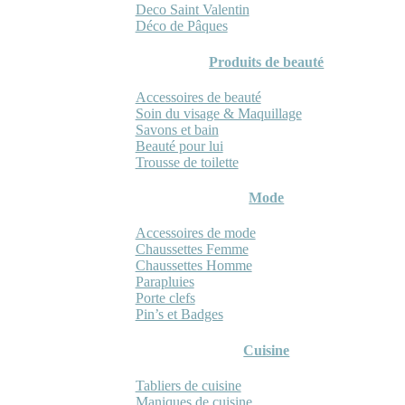
Deco Saint Valentin
Déco de Pâques
Produits de beauté
Accessoires de beauté
Soin du visage & Maquillage
Savons et bain
Beauté pour lui
Trousse de toilette
Mode
Accessoires de mode
Chaussettes Femme
Chaussettes Homme
Parapluies
Porte clefs
Pin’s et Badges
Cuisine
Tabliers de cuisine
Maniques de cuisine