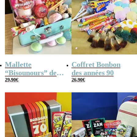
Mallette
Coffret Bonbon
“Bisounours” des
des années 90
années 80 remplie
29,90
€
26,90
€
de bonbons