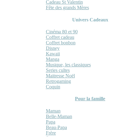
Cadeau St Valentin
Fête des grands Mères
Univers Cadeaux
Cinéma 80 et 90
Coffret cadeau
Coffret bonbon
Disney
Kawaii
Manga
Musique, les classiques
Series cultes
Maitresse Noël
Retrogaming
Coquin
Pour la famille
Maman
Belle-Maman
Papa
Beau-Papa
Frère