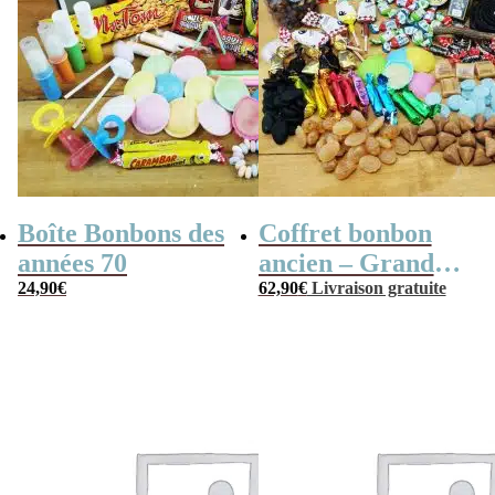
Boîte Bonbons des
Coffret bonbon
années 70
ancien – Grande
24,90
€
mallette en métal
62,90
€
Livraison gratuite
Radio Vintage –
coffret cadeau
grand-père