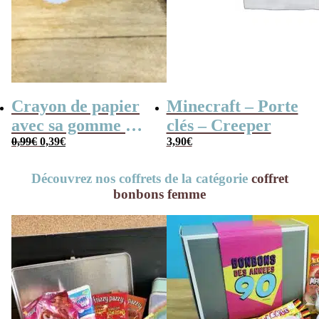
Crayon de papier
Minecraft – Porte
avec sa gomme –
clés – Creeper
Le
Le
Motif gamer –
0,99
€
0,39
€
3,90
€
prix
prix
anniversaire
initial
actuel
Découvrez nos coffrets de la catégorie
coffret
était :
est :
enfant
0,99€.
0,39€.
bonbons femme