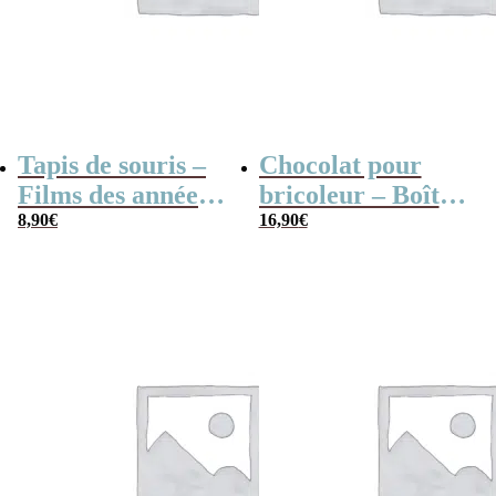
Tapis de souris –
Chocolat pour
Films des années
bricoleur – Boîte à
80
8,90
€
outils (24 x 19cm)
16,90
€