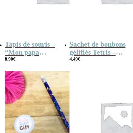
Tapis de souris –
Sachet de bonbons
“Mon papa
gélifiés Tetris –
d’amour”
8,90
€
125g – bonbon
4,49
€
geek