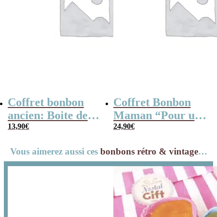
Coffret bonbon
Coffret Bonbon
ancien: Boite de
Maman “Pour une
conserve remplie
13,90
€
maman en or” :
24,90
€
de bonbons “Pour
coffret bonbon
Vous aimerez aussi ces
bonbons rétro & vintage
…
la meilleure
rétro des années
maman”
80