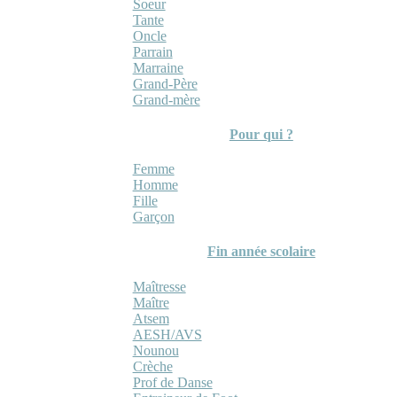
Soeur
Tante
Oncle
Parrain
Marraine
Grand-Père
Grand-mère
Pour qui ?
Femme
Homme
Fille
Garçon
Fin année scolaire
Maîtresse
Maître
Atsem
AESH/AVS
Nounou
Crèche
Prof de Danse