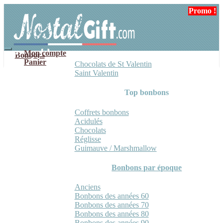
Aller
Aller
Promo !
Promo !
à
au
la
contenu
navigation
Mon compte
Bonbons
Panier
Chocolats de St Valentin
Saint Valentin
Top bonbons
Coffrets bonbons
Acidulés
Chocolats
Réglisse
Guimauve / Marshmallow
Bonbons par époque
Anciens
Bonbons des années 60
Bonbons des années 70
Bonbons des années 80
Bonbons des années 90