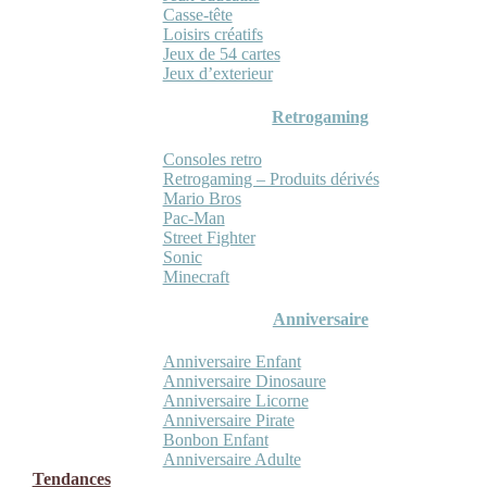
Casse-tête
Loisirs créatifs
Jeux de 54 cartes
Jeux d’exterieur
Retrogaming
Consoles retro
Retrogaming – Produits dérivés
Mario Bros
Pac-Man
Street Fighter
Sonic
Minecraft
Anniversaire
Anniversaire Enfant
Anniversaire Dinosaure
Anniversaire Licorne
Anniversaire Pirate
Bonbon Enfant
Anniversaire Adulte
Tendances