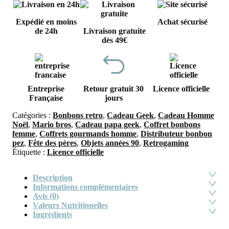
Expédié en moins
Achat sécurisé
de 24h
Livraison gratuite
dès 49€
Entreprise
Retour gratuit 30
Licence officielle
Française
jours
Catégories :
Bonbons retro
,
Cadeau Geek
,
Cadeau Homme
Noël
,
Mario bros
,
Cadeau papa geek
,
Coffret bonbons
femme
,
Coffrets gourmands homme
,
Distributeur bonbon
pez
,
Fête des pères
,
Objets années 90
,
Retrogaming
Étiquette :
Licence officielle
Description
Informations complémentaires
Avis (0)
Valeurs Nutritionelles
Ingrédients