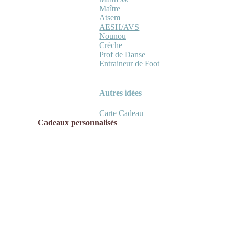
Maître
Atsem
AESH/AVS
Nounou
Crèche
Prof de Danse
Entraineur de Foot
Autres idées
Carte Cadeau
Cadeaux personnalisés