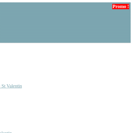
Promo !
Promo !
Promo !
 St Valentin