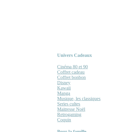
Univers Cadeaux
Cinéma 80 et 90
Coffret cadeau
Coffret bonbon
Disney
Kawaii
Manga
Musique, les classiques
Series cultes
Maitresse Noël
Retrogaming
Coquin
Pour la famille