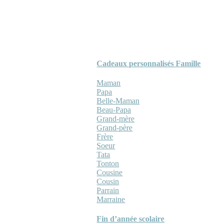
Cadeaux personnalisés Famille
Maman
Papa
Belle-Maman
Beau-Papa
Grand-mère
Grand-père
Frère
Soeur
Tata
Tonton
Cousine
Cousin
Parrain
Marraine
Fin d’année scolaire