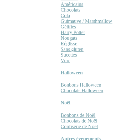
Américains
Chocolats
Cola
Guimauve / Marshmallow
Gélifiés
Harry Potter
Nougats
Réglisse
Sans gluten
Sucettes
Vrac
Halloween
Bonbons Halloween
Chocolats Halloween
Noël
Bonbons de Noël
Chocolats de Noël
Confiserie de Noël
Autres évenements