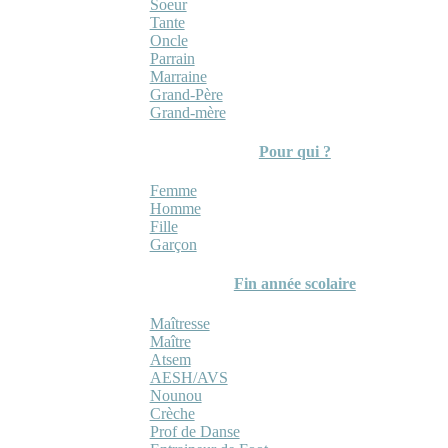
Soeur
Tante
Oncle
Parrain
Marraine
Grand-Père
Grand-mère
Pour qui ?
Femme
Homme
Fille
Garçon
Fin année scolaire
Maîtresse
Maître
Atsem
AESH/AVS
Nounou
Crèche
Prof de Danse