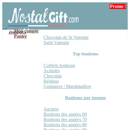
Aller
Aller
Promo !
à
au
la
contenu
navigation
Mon compte
Bonbons
Panier
Chocolats de St Valentin
Saint Valentin
Top bonbons
Coffrets bonbons
Acidulés
Chocolats
Réglisse
Guimauve / Marshmallow
Bonbons par époque
Anciens
Bonbons des années 60
Bonbons des années 70
Bonbons des années 80
Bonbons des années 90