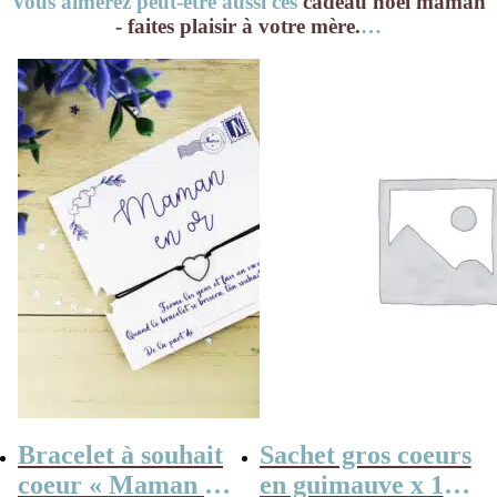
Vous aimerez peut-être aussi ces
cadeau noël maman
- faites plaisir à votre mère.
…
Bracelet à souhait
Sachet gros coeurs
coeur « Maman en
en guimauve x 15