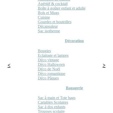
Apéritif & cocktail
Boîte à goûter enfant et adulte
Bols et Mugs
Cuisine
Gourdes et bouteilles
Décapsuleur
Sac isotherme
Décoration
Bougies
Eclairage et lampes
Déco vintage
Déco Halloween
Déco de Noël
Déco romantique
Déco Pâques
Bagagerie
Sac à main et Tote bags
Cartables Scolaires
Sac à dos enfants
Trousses scolaire