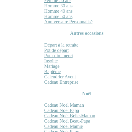
Femme 50 ans
Homme 30 ans
Homme 40 ans
Homme 50 ans
Anniversaire Personnalisé
Autres occasions
Départ à la retraite
Pot de départ
Pour dire merci
Insolite
Mariage
Baptême
Calendrier Avent
Cadeau Entreprise
Noël
Cadeau Noël Maman
Cadeau Noël Papa
Cadeau Noël Belle-Maman
Cadeau Noël Beau-Papa
Cadeau Noël Mamie
Cadeau Noël Papy