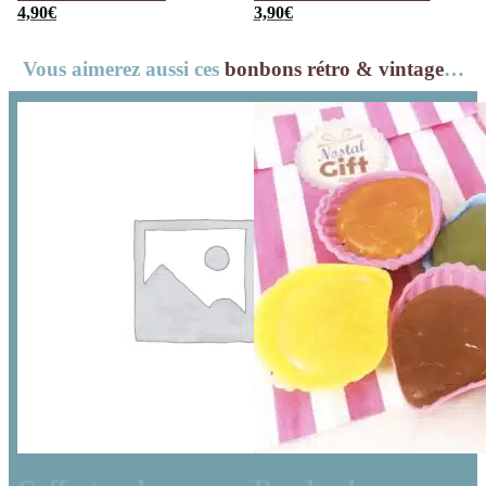
mamans” au
4,90
€
“Maman, je
3,90
€
chocolat au lait
t’aime plus que le
Vous aimerez aussi ces
bonbons rétro & vintage
…
rouge et blanc x4
chocolat”