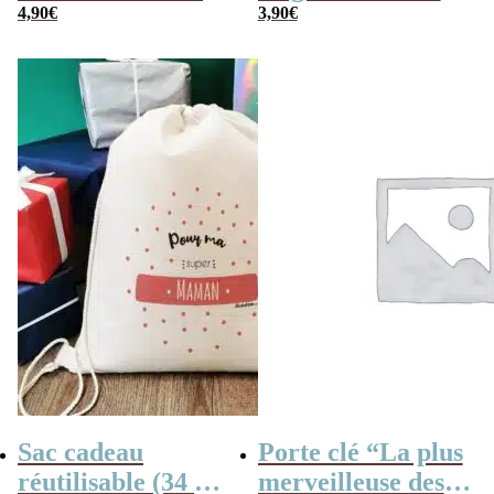
or »
4,90
€
– “Pour la
3,90
€
meilleure des
mamans”
Sac cadeau
Porte clé “La plus
réutilisable (34 x
merveilleuse des