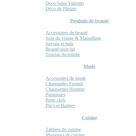
Deco Saint Valentin
Déco de Pâques
Produits de beauté
Accessoires de beauté
Soin du visage & Maquillage
Savons et bain
Beauté pour lui
Trousse de toilette
Mode
Accessoires de mode
Chaussettes Femme
Chaussettes Homme
Parapluies
Porte clefs
Pin’s et Badges
Cuisine
Tabliers de cuisine
Maniques de cuisine