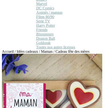
Marvel
DC Comics
Animés / mangas
Films 80/90
Serie TV
Harry Potter
Friends
Bisounours
Dragon Ball
Goldorak
Toutes nos autres licenses
Accueil
/
Idées cadeaux
/
Maman
/
Cadeau fête des mères