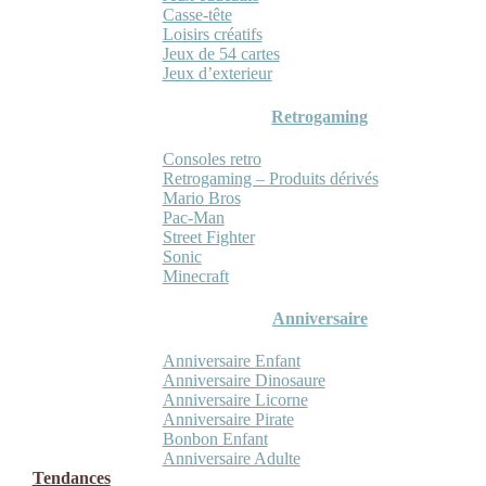
Casse-tête
Loisirs créatifs
Jeux de 54 cartes
Jeux d’exterieur
Retrogaming
Consoles retro
Retrogaming – Produits dérivés
Mario Bros
Pac-Man
Street Fighter
Sonic
Minecraft
Anniversaire
Anniversaire Enfant
Anniversaire Dinosaure
Anniversaire Licorne
Anniversaire Pirate
Bonbon Enfant
Anniversaire Adulte
Tendances