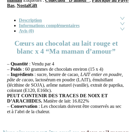
maman
Étiquettes :
Collection "D'amour"
,
Fabriqué au Pays-
Bas
,
NostalGift
Description
Informations complémentaires
Avis (0)
Cœurs au chocolat au lait rouge et
blanc x 4 “Ma maman d’amour”
–
Quantité
: Vendu par 4
–
Poids
: 60 grammes de chocolats environ (15 x 4)
–
Ingrédients
: sucre, beurre de cacao
, LAIT entier en poudre,
pâte de cacao
, lactosérum en poudre (LAIT), émulsifiant
(lécithine de SOJA), arôme naturel (vanille), extrait de paprika,
colorant (E120, E160c).
PEUT CONTENIR DES TRACES DE NOIX ET
D’ARACHIDES.
Matière de lait: 16.822%
–
Conservation
: Les chocolats doivent être conservés au sec
et à l’abri de la chaleur.