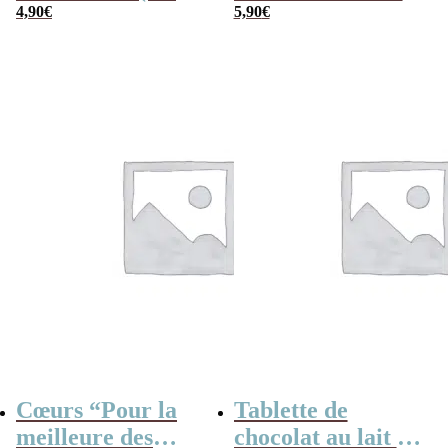
42 cm) et sa carte
4,90
€
mamans” –
5,90
€
– Pour ma super
Cadeau Maman
Maman
Cœurs “Pour la
Tablette de
meilleure des
chocolat au lait –