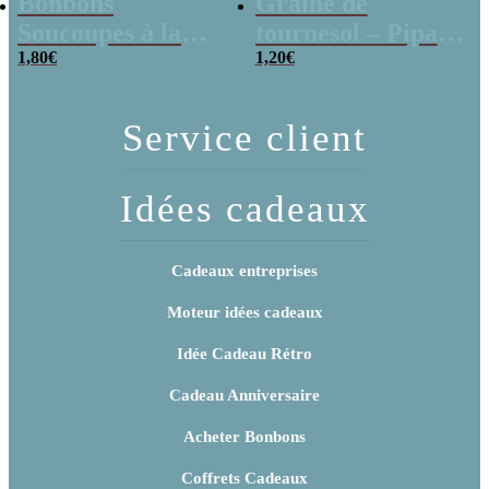
Bonbons
Graine de
Soucoupes à la
tournesol – Pipas
poudre (x20)
1,80
€
x 3
1,20
€
Service client
Idées cadeaux
Cadeaux entreprises
Moteur idées cadeaux
Idée Cadeau Rétro
Cadeau Anniversaire
Acheter Bonbons
Coffrets Cadeaux