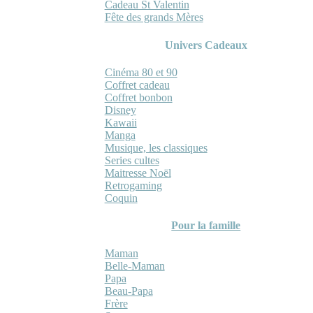
Cadeau St Valentin
Fête des grands Mères
Univers Cadeaux
Cinéma 80 et 90
Coffret cadeau
Coffret bonbon
Disney
Kawaii
Manga
Musique, les classiques
Series cultes
Maitresse Noël
Retrogaming
Coquin
Pour la famille
Maman
Belle-Maman
Papa
Beau-Papa
Frère