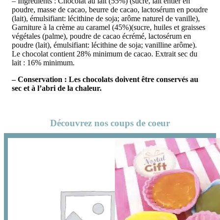
– Ingrédients : Chocolat au lait (55%) (sucre, lait entier en
poudre, masse de cacao, beurre de cacao, lactosérum en poudre
(lait), émulsifiant: lécithine de soja; arôme naturel de vanille),
Garniture à la crème au caramel (45%)(sucre, huiles et graisses
végétales (palme), poudre de cacao écrémé, lactosérum en
poudre (lait), émulsifiant: lécithine de soja; vanilline arôme).
Le chocolat contient 28% minimum de cacao. Extrait sec du
lait : 16% minimum.
– Conservation : Les chocolats doivent être conservés au
sec et à l’abri de la chaleur.
Découvrez nos coups de coeur