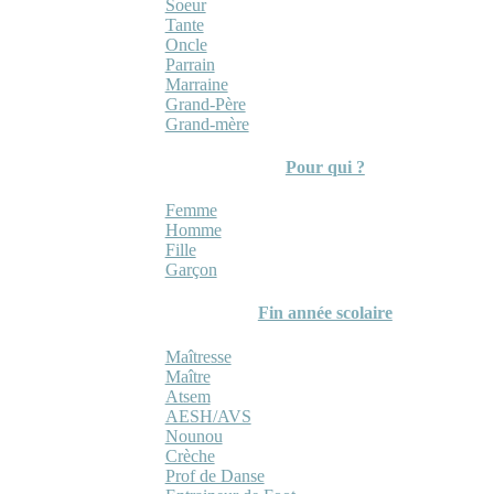
Soeur
Tante
Oncle
Parrain
Marraine
Grand-Père
Grand-mère
Pour qui ?
Femme
Homme
Fille
Garçon
Fin année scolaire
Maîtresse
Maître
Atsem
AESH/AVS
Nounou
Crèche
Prof de Danse