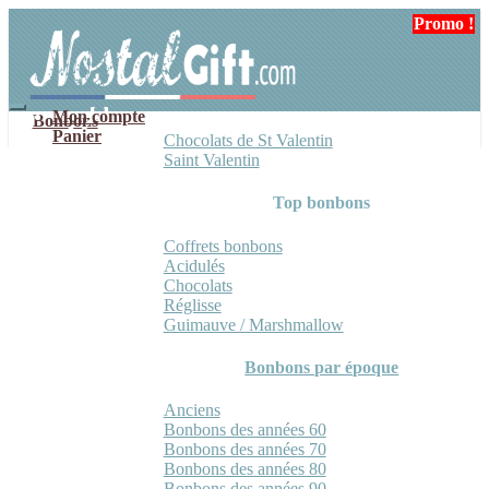
Aller
Aller
Promo !
à
au
la
contenu
navigation
Mon compte
Bonbons
Panier
Chocolats de St Valentin
Saint Valentin
Top bonbons
Coffrets bonbons
Acidulés
Chocolats
Réglisse
Guimauve / Marshmallow
Bonbons par époque
Anciens
Bonbons des années 60
Bonbons des années 70
Bonbons des années 80
Bonbons des années 90