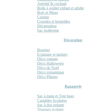
Apéritif & cocktail
Boîte à goûter enfant et adulte
Bols et Mugs
Cuisine
Gourdes et bouteilles
Décapsuleur
Sac isotherme
Décoration
Bougies
Eclairage et lampes
Déco vintage
Déco Halloween
Déco de Noël
Déco romantique
Déco Pâques
Bagagerie
Sac à main et Tote bags
Cartables Scolaires
Sac à dos enfants
Trousses scolaire