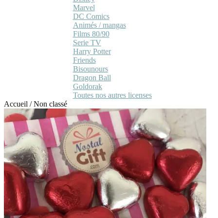
Marvel
DC Comics
Animés / mangas
Films 80/90
Serie TV
Harry Potter
Friends
Bisounours
Dragon Ball
Goldorak
Toutes nos autres licenses
Accueil
/
Non classé