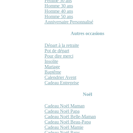
Femme 50 ans
Homme 30 ans
Homme 40 ans
Homme 50 ans
Anniversaire Personnalisé
Autres occasions
Départ à la retraite
Pot de départ
Pour dire merci
Insolite
Mariage
Baptême
Calendrier Avent
Cadeau Entreprise
Noël
Cadeau Noël Maman
Cadeau Noël Papa
Cadeau Noël Belle-Maman
Cadeau Noël Beau-Papa
Cadeau Noël Mamie
Cadeau Noël Papy