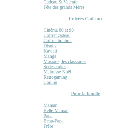
Cadeau St Valentin
Fête des grands Mères
Univers Cadeaux
Cinéma 80 et 90
Coffret cadeau
Coffret bonbon
Disney
Kawaii
Manga
Musique, les classiques
Series cultes
Maitresse Noël
Retrogaming
Coquin
Pour la famille
Maman
Belle-Maman
Papa
Beau-Papa
Frère