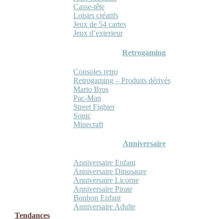
Casse-tête
Loisirs créatifs
Jeux de 54 cartes
Jeux d’exterieur
Retrogaming
Consoles retro
Retrogaming – Produits dérivés
Mario Bros
Pac-Man
Street Fighter
Sonic
Minecraft
Anniversaire
Anniversaire Enfant
Anniversaire Dinosaure
Anniversaire Licorne
Anniversaire Pirate
Bonbon Enfant
Anniversaire Adulte
Tendances