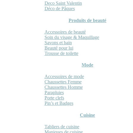
Deco Saint Valentin
Déco de Pâques
Produits de beauté
Accessoires de beauté
Soin du visage & Maquillage
Savons et bain
Beauté pour lui
Trousse de toilette
Mode
Accessoires de mode
Chaussettes Femme
Chaussettes Homme
Parapluies
Porte clefs
Pin’s et Badges
Cuisine
Tabliers de cuisine
Maniques de cuisine