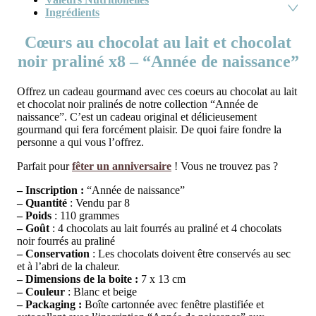
Ingrédients
Cœurs au chocolat au lait et chocolat
noir praliné x8 – “Année de naissance”
Offrez un cadeau gourmand avec ces coeurs au chocolat au lait
et chocolat noir pralinés de notre collection “Année de
naissance”. C’est un cadeau original et délicieusement
gourmand qui fera forcément plaisir. De quoi faire fondre la
personne a qui vous l’offrez.
Parfait pour
fêter un anniversaire
! Vous ne trouvez pas ?
– Inscription :
“Année de naissance”
–
Quantité
: Vendu par 8
–
Poids
: 110 grammes
– Goût
: 4 chocolats au lait fourrés au praliné et 4 chocolats
noir fourrés au praliné
–
Conservation
: Les chocolats doivent être conservés au sec
et à l’abri de la chaleur.
–
Dimensions de la boite :
7 x 13 cm
–
Couleur
: Blanc et beige
–
Packaging :
Boîte cartonnée avec fenêtre plastifiée et