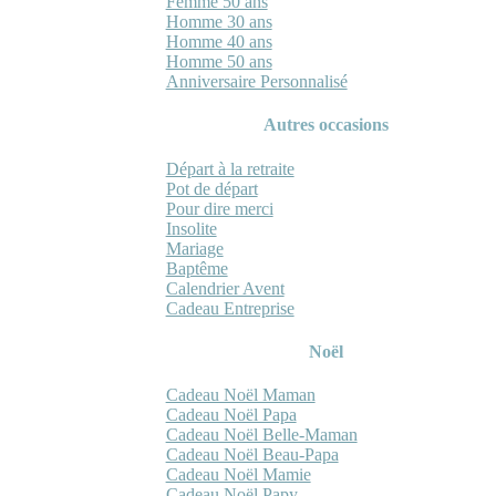
Femme 50 ans
Homme 30 ans
Homme 40 ans
Homme 50 ans
Anniversaire Personnalisé
Autres occasions
Départ à la retraite
Pot de départ
Pour dire merci
Insolite
Mariage
Baptême
Calendrier Avent
Cadeau Entreprise
Noël
Cadeau Noël Maman
Cadeau Noël Papa
Cadeau Noël Belle-Maman
Cadeau Noël Beau-Papa
Cadeau Noël Mamie
Cadeau Noël Papy