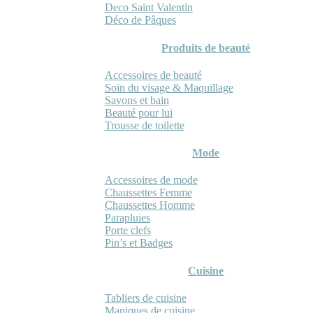
Deco Saint Valentin
Déco de Pâques
Produits de beauté
Accessoires de beauté
Soin du visage & Maquillage
Savons et bain
Beauté pour lui
Trousse de toilette
Mode
Accessoires de mode
Chaussettes Femme
Chaussettes Homme
Parapluies
Porte clefs
Pin’s et Badges
Cuisine
Tabliers de cuisine
Maniques de cuisine