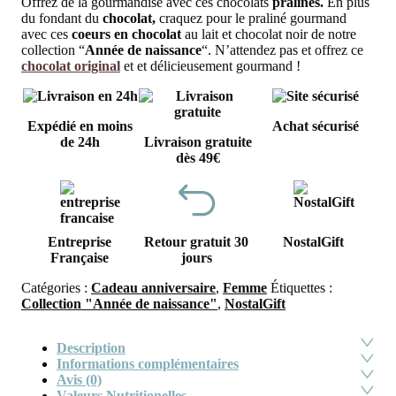
Offrez de la gourmandise avec ces chocolats
pralinés.
En plus
du fondant du
chocolat,
craquez pour le praliné gourmand
avec ces
coeurs en chocolat
au lait et chocolat noir de notre
collection “
Année de naissance
“. N’attendez pas et offrez ce
chocolat original
et et délicieusement gourmand !
Expédié en moins
Achat sécurisé
de 24h
Livraison gratuite
dès 49€
Entreprise
Retour gratuit 30
NostalGift
Française
jours
Catégories :
Cadeau anniversaire
,
Femme
Étiquettes :
Collection "Année de naissance"
,
NostalGift
Description
Informations complémentaires
Avis (0)
Valeurs Nutritionelles