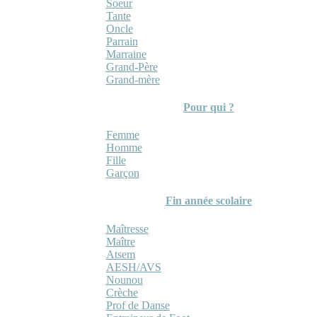
Soeur
Tante
Oncle
Parrain
Marraine
Grand-Père
Grand-mère
Pour qui ?
Femme
Homme
Fille
Garçon
Fin année scolaire
Maîtresse
Maître
Atsem
AESH/AVS
Nounou
Crèche
Prof de Danse