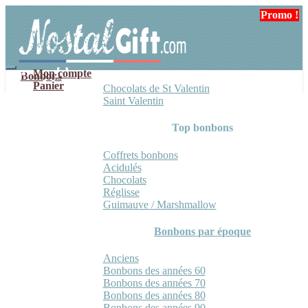
Aller
Aller
Promo !
Promo !
à
au
la
contenu
navigation
Mon compte
Bonbons
Panier
Chocolats de St Valentin
Saint Valentin
Top bonbons
Coffrets bonbons
Acidulés
Chocolats
Réglisse
Guimauve / Marshmallow
Bonbons par époque
Anciens
Bonbons des années 60
Bonbons des années 70
Bonbons des années 80
Bonbons des années 90