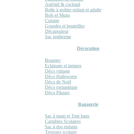
Apéritif & cocktail
Boîte à goûter enfant et adulte
Bols et Mugs
Cuisine
Gourdes et bouteilles
Décapsuleur
Sac isotherme
Décoration
Bougies
Eclairage et lampes
Déco vintage
Déco Halloween
Déco de Noël
Déco romantique
Déco Pâques
Bagagerie
Sac à main et Tote bags
Cartables Scolaires
Sac à dos enfants
Trousses scolaire