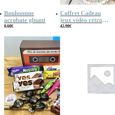
Bonhomme
Coffret Cadeau
acrobate gluant
jeux vidéo rétro
0,60
€
(avec sa console de
42,90
€
poche retro)