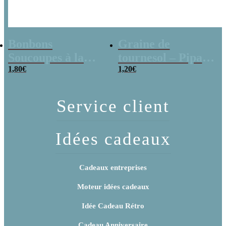
Bonbons
Graine de
Soucoupes à la
tournesol – Pipas
poudre (x20)
1,80
€
x 3
1,20
€
Service client
Idées cadeaux
Cadeaux entreprises
Moteur idées cadeaux
Idée Cadeau Rétro
Cadeau Anniversaire