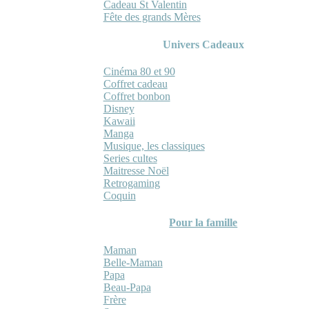
Cadeau St Valentin
Fête des grands Mères
Univers Cadeaux
Cinéma 80 et 90
Coffret cadeau
Coffret bonbon
Disney
Kawaii
Manga
Musique, les classiques
Series cultes
Maitresse Noël
Retrogaming
Coquin
Pour la famille
Maman
Belle-Maman
Papa
Beau-Papa
Frère