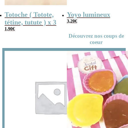
Totoche ( Totote,
Yoyo lumineux
tétine, tutute ) x 3
3,20
€
1,90
€
Découvrez nos coups de
coeur