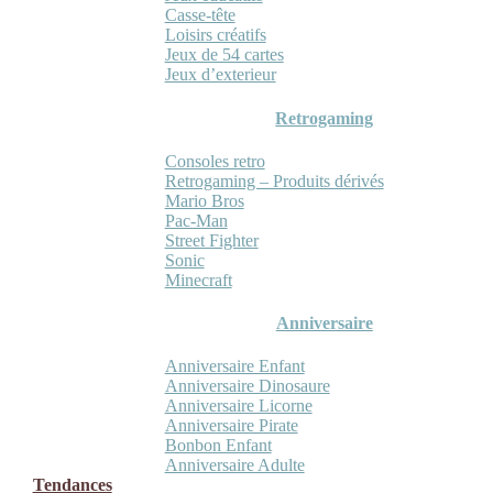
Casse-tête
Loisirs créatifs
Jeux de 54 cartes
Jeux d’exterieur
Retrogaming
Consoles retro
Retrogaming – Produits dérivés
Mario Bros
Pac-Man
Street Fighter
Sonic
Minecraft
Anniversaire
Anniversaire Enfant
Anniversaire Dinosaure
Anniversaire Licorne
Anniversaire Pirate
Bonbon Enfant
Anniversaire Adulte
Tendances