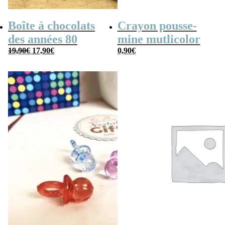
Boîte à chocolats
Crayon pousse-
des années 80
mine mutlicolor
Le
Le
19,90
€
17,90
€
0,90
€
prix
prix
initial
actuel
était :
est :
19,90€.
17,90€.