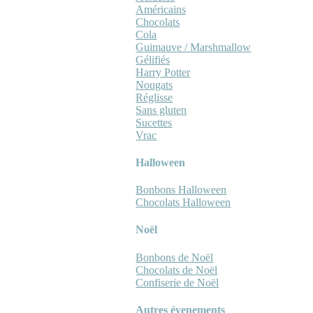
Américains
Chocolats
Cola
Guimauve / Marshmallow
Gélifiés
Harry Potter
Nougats
Réglisse
Sans gluten
Sucettes
Vrac
Halloween
Bonbons Halloween
Chocolats Halloween
Noël
Bonbons de Noël
Chocolats de Noël
Confiserie de Noël
Autres évenements