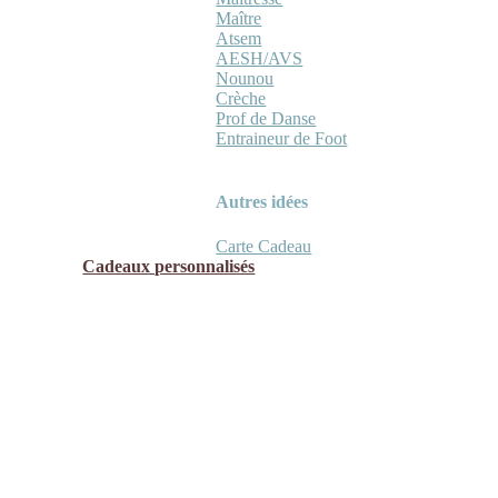
Maître
Atsem
AESH/AVS
Nounou
Crèche
Prof de Danse
Entraineur de Foot
Autres idées
Carte Cadeau
Cadeaux personnalisés