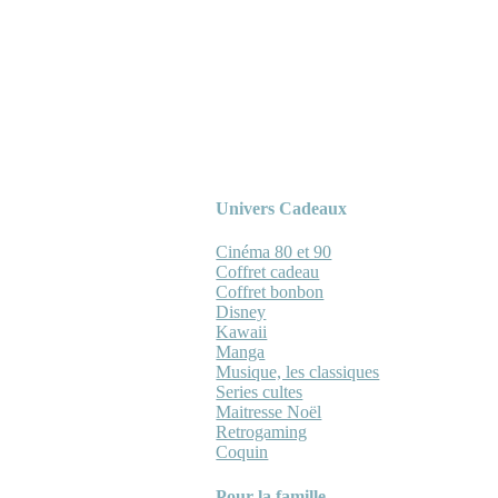
Univers Cadeaux
Cinéma 80 et 90
Coffret cadeau
Coffret bonbon
Disney
Kawaii
Manga
Musique, les classiques
Series cultes
Maitresse Noël
Retrogaming
Coquin
Pour la famille