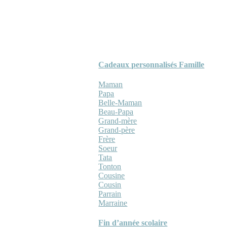
Cadeaux personnalisés Famille
Maman
Papa
Belle-Maman
Beau-Papa
Grand-mère
Grand-père
Frère
Soeur
Tata
Tonton
Cousine
Cousin
Parrain
Marraine
Fin d’année scolaire