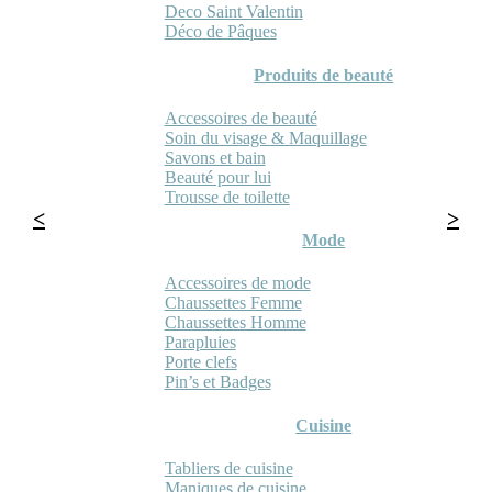
Deco Saint Valentin
Déco de Pâques
Produits de beauté
Accessoires de beauté
Soin du visage & Maquillage
Savons et bain
Beauté pour lui
Trousse de toilette
Mode
Accessoires de mode
Chaussettes Femme
Chaussettes Homme
Parapluies
Porte clefs
Pin’s et Badges
Cuisine
Tabliers de cuisine
Maniques de cuisine