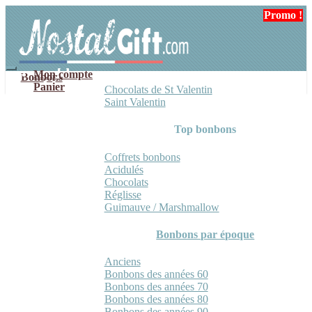
Aller
Aller
Promo !
à
au
la
contenu
navigation
Mon compte
Bonbons
Panier
Chocolats de St Valentin
Saint Valentin
Top bonbons
Coffrets bonbons
Acidulés
Chocolats
Réglisse
Guimauve / Marshmallow
Bonbons par époque
Anciens
Bonbons des années 60
Bonbons des années 70
Bonbons des années 80
Bonbons des années 90