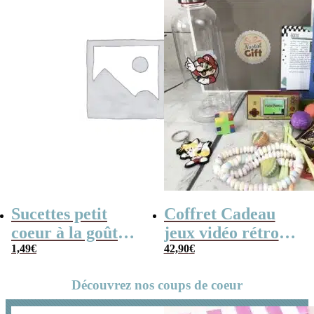
Sucettes petit
Coffret Cadeau
coeur à la goût
jeux vidéo rétro
cerise x5
1,49
€
(avec sa console de
42,90
€
poche retro)
Découvrez nos coups de coeur