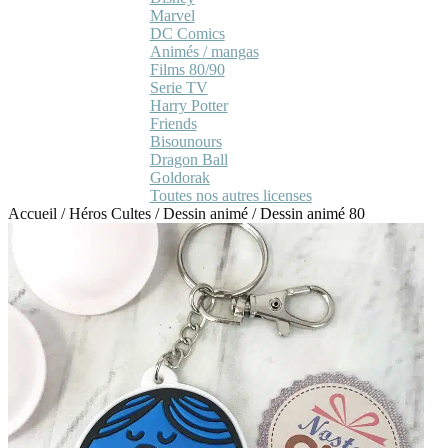
Marvel
DC Comics
Animés / mangas
Films 80/90
Serie TV
Harry Potter
Friends
Bisounours
Dragon Ball
Goldorak
Toutes nos autres licenses
Accueil
/
Héros Cultes
/
Dessin animé
/
Dessin animé 80