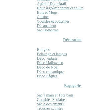
Apéritif & cocktail
Boîte à goûter enfant et adulte
Bols et Mugs
Cuisine
Gourdes et bouteilles
Décapsuleur
Sac isotherme
Décoration
Bougies
Eclairage et lampes
Déco vintage
Déco Halloween
Déco de Noël
Déco romantique
Déco Pâques
Bagagerie
Sac à main et Tote bags
Cartables Scolaires
Sac à dos enfants
Trousses scolaire