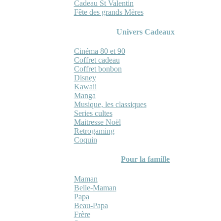
Cadeau St Valentin
Fête des grands Mères
Univers Cadeaux
Cinéma 80 et 90
Coffret cadeau
Coffret bonbon
Disney
Kawaii
Manga
Musique, les classiques
Series cultes
Maitresse Noël
Retrogaming
Coquin
Pour la famille
Maman
Belle-Maman
Papa
Beau-Papa
Frère