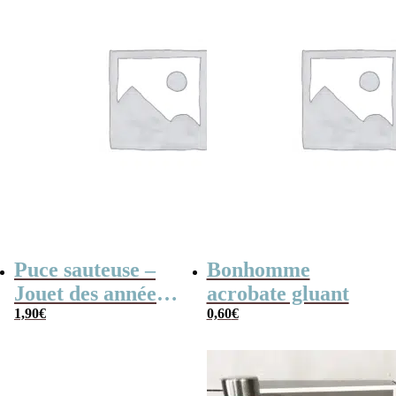
Puce sauteuse –
Bonhomme
Jouet des années
acrobate gluant
80
1,90
€
0,60
€