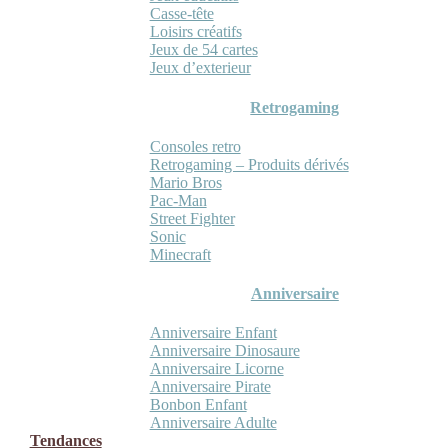
Casse-tête
Loisirs créatifs
Jeux de 54 cartes
Jeux d’exterieur
Retrogaming
Consoles retro
Retrogaming – Produits dérivés
Mario Bros
Pac-Man
Street Fighter
Sonic
Minecraft
Anniversaire
Anniversaire Enfant
Anniversaire Dinosaure
Anniversaire Licorne
Anniversaire Pirate
Bonbon Enfant
Anniversaire Adulte
Tendances