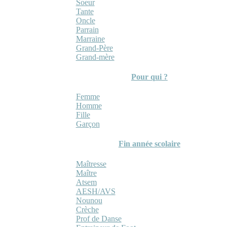
Soeur
Tante
Oncle
Parrain
Marraine
Grand-Père
Grand-mère
Pour qui ?
Femme
Homme
Fille
Garçon
Fin année scolaire
Maîtresse
Maître
Atsem
AESH/AVS
Nounou
Crèche
Prof de Danse