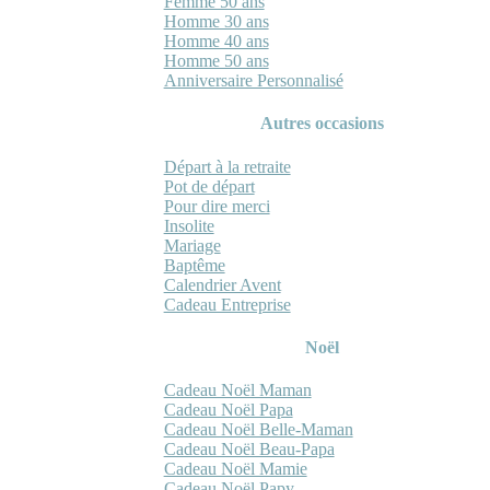
Femme 50 ans
Homme 30 ans
Homme 40 ans
Homme 50 ans
Anniversaire Personnalisé
Autres occasions
Départ à la retraite
Pot de départ
Pour dire merci
Insolite
Mariage
Baptême
Calendrier Avent
Cadeau Entreprise
Noël
Cadeau Noël Maman
Cadeau Noël Papa
Cadeau Noël Belle-Maman
Cadeau Noël Beau-Papa
Cadeau Noël Mamie
Cadeau Noël Papy