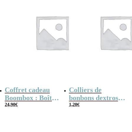
Coffret cadeau
Colliers de
Boombox : Boîte
bonbons dextrose
bonbons des
24,90
€
x2
1,20
€
années 80 –
Coffret bonbon