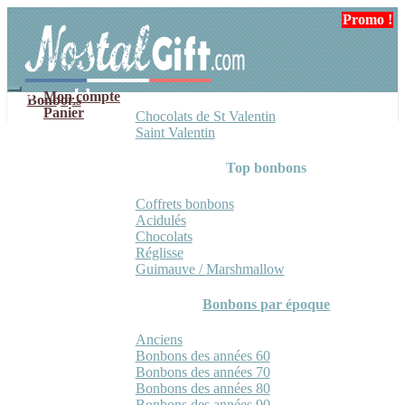
Aller
Aller
Promo !
à
au
la
contenu
navigation
Mon compte
Bonbons
Panier
Chocolats de St Valentin
Saint Valentin
Top bonbons
Coffrets bonbons
Acidulés
Chocolats
Réglisse
Guimauve / Marshmallow
Bonbons par époque
Anciens
Bonbons des années 60
Bonbons des années 70
Bonbons des années 80
Bonbons des années 90