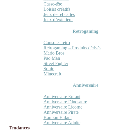
Casse-tête
Loisirs créatifs
Jeux de 54 cartes
Jeux d’exterieur
Retrogaming
Consoles retro
Retrogaming – Produits dérivés
Mario Bros
Pac-Man
Street Fighter
Sonic
Minecraft
Anniversaire
Anniversaire Enfant
Anniversaire Dinosaure
Anniversaire Licorne
Anniversaire Pirate
Bonbon Enfant
Anniversaire Adulte
Tendances