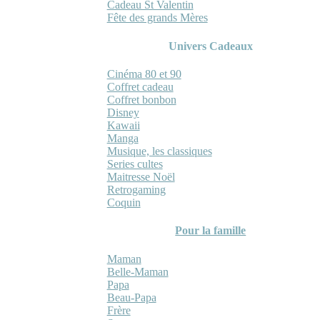
Cadeau St Valentin
Fête des grands Mères
Univers Cadeaux
Cinéma 80 et 90
Coffret cadeau
Coffret bonbon
Disney
Kawaii
Manga
Musique, les classiques
Series cultes
Maitresse Noël
Retrogaming
Coquin
Pour la famille
Maman
Belle-Maman
Papa
Beau-Papa
Frère