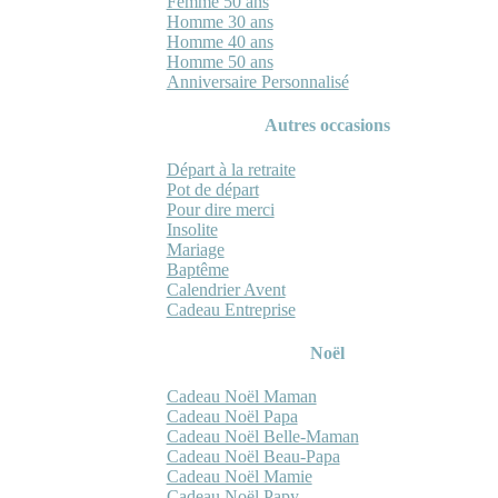
Femme 50 ans
Homme 30 ans
Homme 40 ans
Homme 50 ans
Anniversaire Personnalisé
Autres occasions
Départ à la retraite
Pot de départ
Pour dire merci
Insolite
Mariage
Baptême
Calendrier Avent
Cadeau Entreprise
Noël
Cadeau Noël Maman
Cadeau Noël Papa
Cadeau Noël Belle-Maman
Cadeau Noël Beau-Papa
Cadeau Noël Mamie
Cadeau Noël Papy