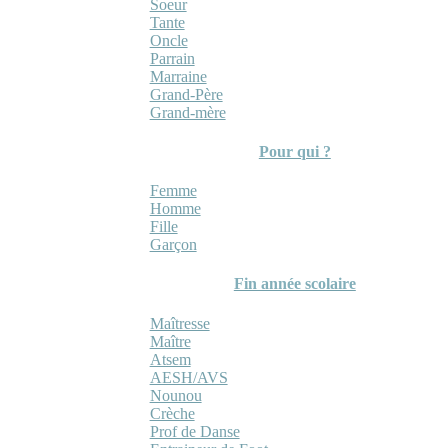
Soeur
Tante
Oncle
Parrain
Marraine
Grand-Père
Grand-mère
Pour qui ?
Femme
Homme
Fille
Garçon
Fin année scolaire
Maîtresse
Maître
Atsem
AESH/AVS
Nounou
Crèche
Prof de Danse