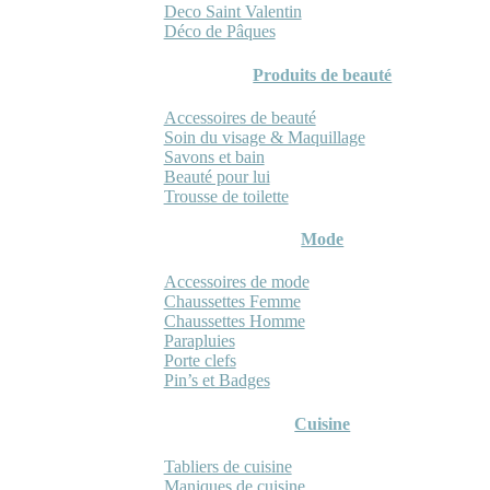
Deco Saint Valentin
Déco de Pâques
Produits de beauté
Accessoires de beauté
Soin du visage & Maquillage
Savons et bain
Beauté pour lui
Trousse de toilette
Mode
Accessoires de mode
Chaussettes Femme
Chaussettes Homme
Parapluies
Porte clefs
Pin’s et Badges
Cuisine
Tabliers de cuisine
Maniques de cuisine