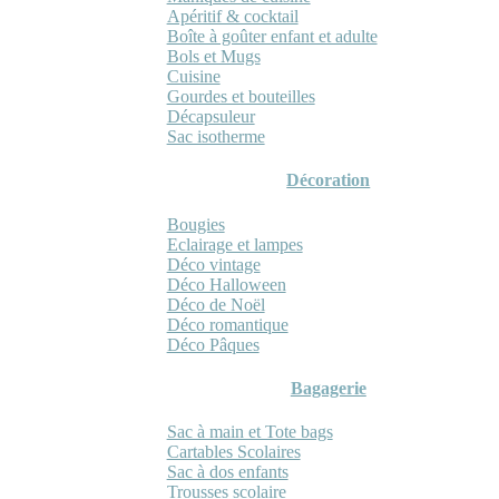
Apéritif & cocktail
Boîte à goûter enfant et adulte
Bols et Mugs
Cuisine
Gourdes et bouteilles
Décapsuleur
Sac isotherme
Décoration
Bougies
Eclairage et lampes
Déco vintage
Déco Halloween
Déco de Noël
Déco romantique
Déco Pâques
Bagagerie
Sac à main et Tote bags
Cartables Scolaires
Sac à dos enfants
Trousses scolaire