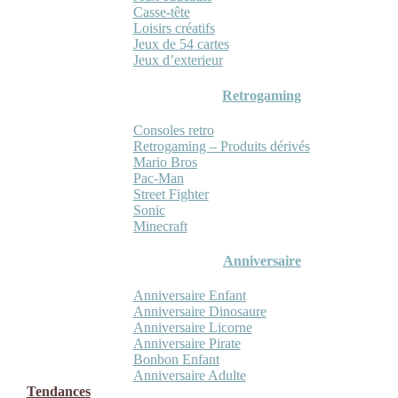
Casse-tête
Loisirs créatifs
Jeux de 54 cartes
Jeux d’exterieur
Retrogaming
Consoles retro
Retrogaming – Produits dérivés
Mario Bros
Pac-Man
Street Fighter
Sonic
Minecraft
Anniversaire
Anniversaire Enfant
Anniversaire Dinosaure
Anniversaire Licorne
Anniversaire Pirate
Bonbon Enfant
Anniversaire Adulte
Tendances