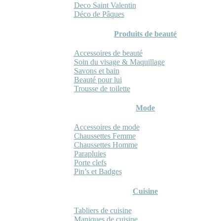
Deco Saint Valentin
Déco de Pâques
Produits de beauté
Accessoires de beauté
Soin du visage & Maquillage
Savons et bain
Beauté pour lui
Trousse de toilette
Mode
Accessoires de mode
Chaussettes Femme
Chaussettes Homme
Parapluies
Porte clefs
Pin’s et Badges
Cuisine
Tabliers de cuisine
Maniques de cuisine