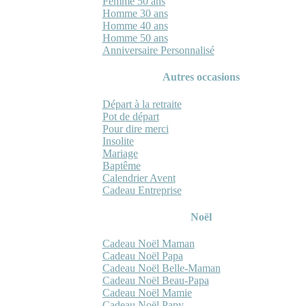
Femme 50 ans
Homme 30 ans
Homme 40 ans
Homme 50 ans
Anniversaire Personnalisé
Autres occasions
Départ à la retraite
Pot de départ
Pour dire merci
Insolite
Mariage
Baptême
Calendrier Avent
Cadeau Entreprise
Noël
Cadeau Noël Maman
Cadeau Noël Papa
Cadeau Noël Belle-Maman
Cadeau Noël Beau-Papa
Cadeau Noël Mamie
Cadeau Noël Papy