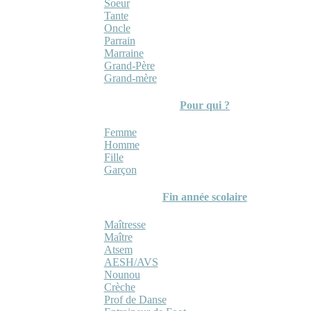
Soeur
Tante
Oncle
Parrain
Marraine
Grand-Père
Grand-mère
Pour qui ?
Femme
Homme
Fille
Garçon
Fin année scolaire
Maîtresse
Maître
Atsem
AESH/AVS
Nounou
Crèche
Prof de Danse