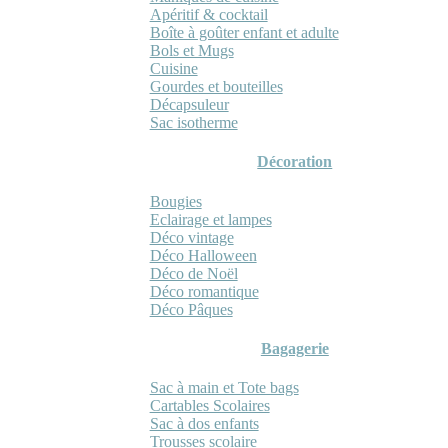
Apéritif & cocktail
Boîte à goûter enfant et adulte
Bols et Mugs
Cuisine
Gourdes et bouteilles
Décapsuleur
Sac isotherme
Décoration
Bougies
Eclairage et lampes
Déco vintage
Déco Halloween
Déco de Noël
Déco romantique
Déco Pâques
Bagagerie
Sac à main et Tote bags
Cartables Scolaires
Sac à dos enfants
Trousses scolaire