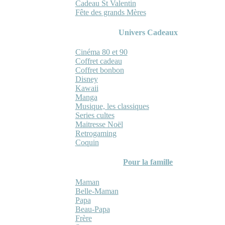
Cadeau St Valentin
Fête des grands Mères
Univers Cadeaux
Cinéma 80 et 90
Coffret cadeau
Coffret bonbon
Disney
Kawaii
Manga
Musique, les classiques
Series cultes
Maitresse Noël
Retrogaming
Coquin
Pour la famille
Maman
Belle-Maman
Papa
Beau-Papa
Frère