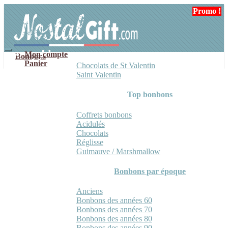
Aller
Aller
Promo !
à
au
la
contenu
navigation
Mon compte
Bonbons
Panier
Chocolats de St Valentin
Saint Valentin
Top bonbons
Coffrets bonbons
Acidulés
Chocolats
Réglisse
Guimauve / Marshmallow
Bonbons par époque
Anciens
Bonbons des années 60
Bonbons des années 70
Bonbons des années 80
Bonbons des années 90