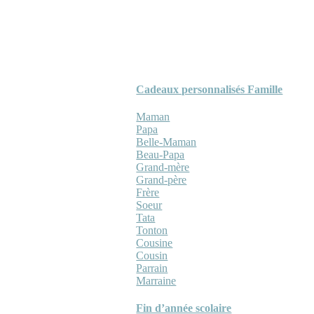
Cadeaux personnalisés Famille
Maman
Papa
Belle-Maman
Beau-Papa
Grand-mère
Grand-père
Frère
Soeur
Tata
Tonton
Cousine
Cousin
Parrain
Marraine
Fin d’année scolaire