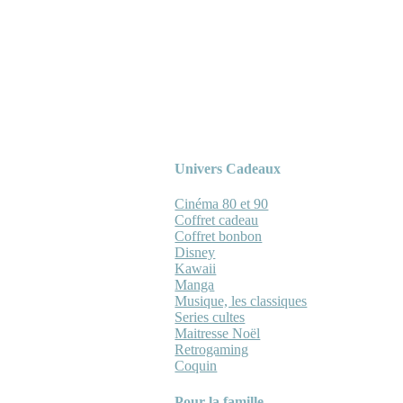
Univers Cadeaux
Cinéma 80 et 90
Coffret cadeau
Coffret bonbon
Disney
Kawaii
Manga
Musique, les classiques
Series cultes
Maitresse Noël
Retrogaming
Coquin
Pour la famille