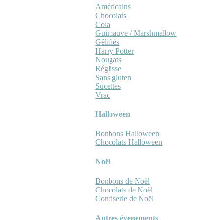
Américains
Chocolats
Cola
Guimauve / Marshmallow
Gélifiés
Harry Potter
Nougats
Réglisse
Sans gluten
Sucettes
Vrac
Halloween
Bonbons Halloween
Chocolats Halloween
Noël
Bonbons de Noël
Chocolats de Noël
Confiserie de Noël
Autres évenements