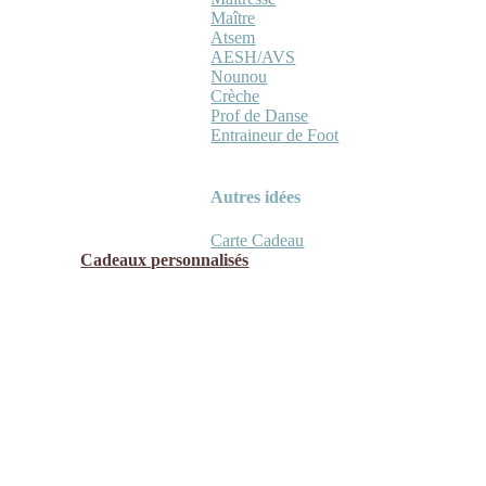
Maître
Atsem
AESH/AVS
Nounou
Crèche
Prof de Danse
Entraineur de Foot
Autres idées
Carte Cadeau
Cadeaux personnalisés