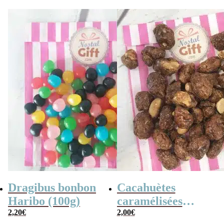
Dragibus bonbon
Cacahuètes
Haribo (100g)
caramélisées
2,20
€
(chouchou) – 100g
2,00
€