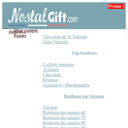
Aller
Aller
Promo !
à
au
la
contenu
navigation
Mon compte
Bonbons
Panier
Chocolats de St Valentin
Saint Valentin
Top bonbons
Coffrets bonbons
Acidulés
Chocolats
Réglisse
Guimauve / Marshmallow
Bonbons par époque
Anciens
Bonbons des années 60
Bonbons des années 70
Bonbons des années 80
Bonbons des années 90