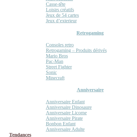
Casse-tête
Loisirs créatifs
Jeux de 54 cartes
Jeux d’exterieur
Retrogaming
Consoles retro
Retrogaming – Produits dérivés
Mario Bros
Pac-Man
Street Fighter
Sonic
Minecraft
Anniversaire
Anniversaire Enfant
Anniversaire Dinosaure
Anniversaire Licorne
Anniversaire Pirate
Bonbon Enfant
Anniversaire Adulte
Tendances