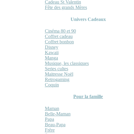
Cadeau St Valentin
Fête des grands Mères
Univers Cadeaux
Cinéma 80 et 90
Coffret cadeau
Coffret bonbon
Disney
Kawaii
Manga
Musique, les classiques
Series cultes
Maitresse Noël
Retrogaming
Coquin
Pour la famille
Maman
Belle-Maman
Papa
Beau-Papa
Frère