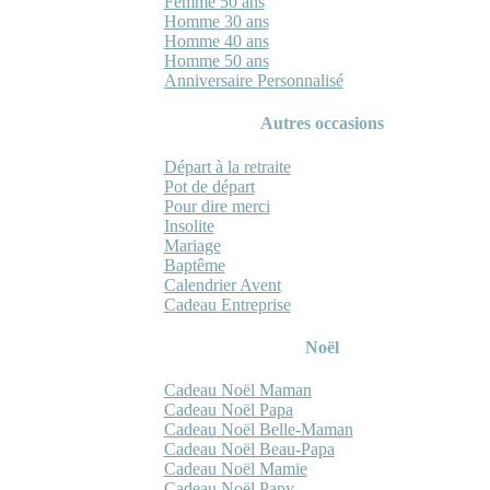
Femme 50 ans
Homme 30 ans
Homme 40 ans
Homme 50 ans
Anniversaire Personnalisé
Autres occasions
Départ à la retraite
Pot de départ
Pour dire merci
Insolite
Mariage
Baptême
Calendrier Avent
Cadeau Entreprise
Noël
Cadeau Noël Maman
Cadeau Noël Papa
Cadeau Noël Belle-Maman
Cadeau Noël Beau-Papa
Cadeau Noël Mamie
Cadeau Noël Papy