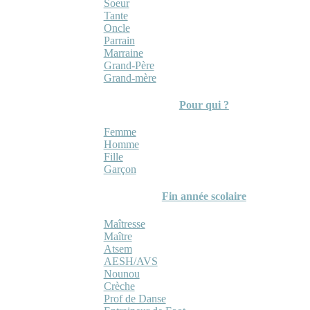
Soeur
Tante
Oncle
Parrain
Marraine
Grand-Père
Grand-mère
Pour qui ?
Femme
Homme
Fille
Garçon
Fin année scolaire
Maîtresse
Maître
Atsem
AESH/AVS
Nounou
Crèche
Prof de Danse