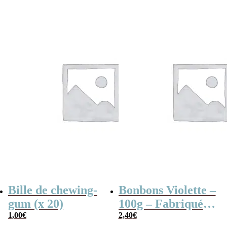
Pomme, 4
couleurs
Bille de chewing-
Bonbons Violette –
gum (x 20)
100g – Fabriqués
1,00
€
en France
2,40
€