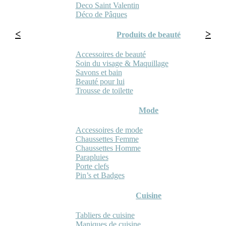
Deco Saint Valentin
Déco de Pâques
Produits de beauté
Accessoires de beauté
Soin du visage & Maquillage
Savons et bain
Beauté pour lui
Trousse de toilette
Mode
Accessoires de mode
Chaussettes Femme
Chaussettes Homme
Parapluies
Porte clefs
Pin’s et Badges
Cuisine
Tabliers de cuisine
Maniques de cuisine