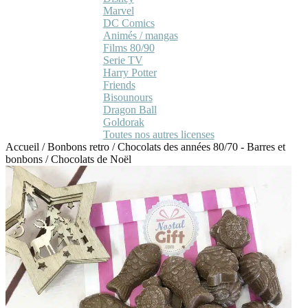
Marvel
DC Comics
Animés / mangas
Films 80/90
Serie TV
Harry Potter
Friends
Bisounours
Dragon Ball
Goldorak
Toutes nos autres licenses
Accueil
/
Bonbons retro
/
Chocolats des années 80/70 - Barres et
bonbons
/
Chocolats de Noël