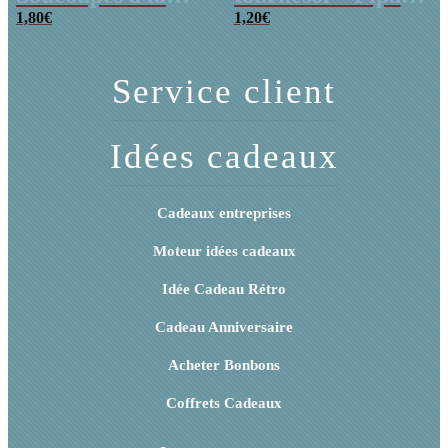
poudre (x20)
1,80
€
x 3
1,20
€
Service client
Idées cadeaux
Cadeaux entreprises
Moteur idées cadeaux
Idée Cadeau Rétro
Cadeau Anniversaire
Acheter Bonbons
Coffrets Cadeaux