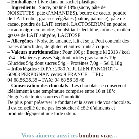
–
Emballage :
Livré dans un sachet plastique
–
Ingrédients
: Sucre, praliné 18% (sucre, pâte de
NOISETTES, pâte d’AMANDES), beurre de cacao, poudre
de LAIT entier, graisses végétales (palme, palmiste), pâte de
cacao, poudre de LAIT écrémé, LACTOSERUM en poudre,
cacao maigre en poudre, émulsifiant : lécithine, arômes, matière
grasse de LAIT anhydre, LACTOSE
–
Allergènes
: Noisette, amande, lait et soja. Peut contenir des
traces d’arachides, de gluten et autres fruits à coque.
–
Valeurs nutritionnelles
: Pour 100g : Energie kl 2313 / kcal
554 – Matières grasses 34g dont acides gras saturés 19g –
Glucides 54g dont sucres 54g – Protéines 7,0g – Sel 0,18g
–
Infos légales
: DIPA : 2980 A. JULIEN PANCHOT –
66968 PERPIGNAN cedex 9 FRANCE – TEL:
04.68.56.35.35 – FAX: 04 68 56 35 48
–
Conservation des chocolats
: Les chocolats se conservent
idéalement à une température comprise entre 16 et 18°c,
éloignés de toutes sources d’humidité.
De plus pour préserver le fondant et la saveur de vos chocolats,
il est conseillé de ne pas les stocker à côté d’aliments et
produits dégageant une forte odeur.
Vous aimerez aussi ces
bonbon vrac
…