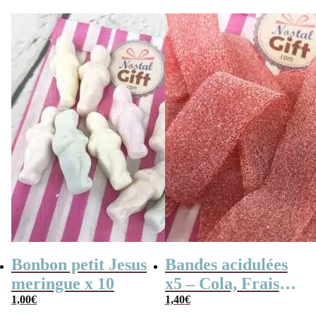
Bonbon petit Jesus
Bandes acidulées
meringue x 10
x5 – Cola, Fraise,
1,00
€
Framboise,
1,40
€