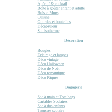
Apéritif & cocktail
Boîte à goûter enfant et adulte
Bols et Mugs
Cuisine
Gourdes et bouteilles
Décapsuleur
Sac isotherme
Décoration
Bougies
Eclairage et lampes
Déco vintage
Déco Halloween
Déco de Noël
Déco romantique
Déco Pâques
Bagagerie
Sac à main et Tote bags
Cartables Scolaires
Sac à dos enfants
Trousses scolaire