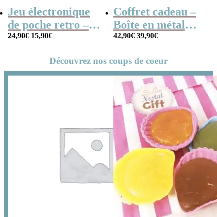
Jeu électronique
Coffret cadeau –
de poche retro –
Boîte en métal
Le
Le
Le
Le
Console vintage
24,90
€
15,90
€
cassette –
42,90
€
39,90
€
prix
prix
prix
prix
Chocolats des
initial
actuel
initial
actuel
Découvrez nos coups de coeur
était :
est :
était :
est :
années 80 – grand
24,90€.
15,90€.
42,90€.
39,90€.
coffret chocolat
original