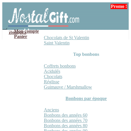
Aller
Aller
Promo !
Promo !
Promo !
Promo !
à
au
la
contenu
navigation
Mon compte
Bonbons
Panier
Chocolats de St Valentin
Saint Valentin
Top bonbons
Coffrets bonbons
Acidulés
Chocolats
Réglisse
Guimauve / Marshmallow
Bonbons par époque
Anciens
Bonbons des années 60
Bonbons des années 70
Bonbons des années 80
Bonbons des années 90