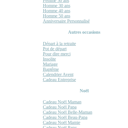
Femme 50 ans
Homme 30 ans
Homme 40 ans
Homme 50 ans
Anniversaire Personnalisé
Autres occasions
Départ à la retraite
Pot de départ
Pour dire merci
Insolite
Mariage
Baptême
Calendrier Avent
Cadeau Entreprise
Noël
Cadeau Noël Maman
Cadeau Noël Papa
Cadeau Noël Belle-Maman
Cadeau Noël Beau-Papa
Cadeau Noël Mamie
Cadeau Noël Papy