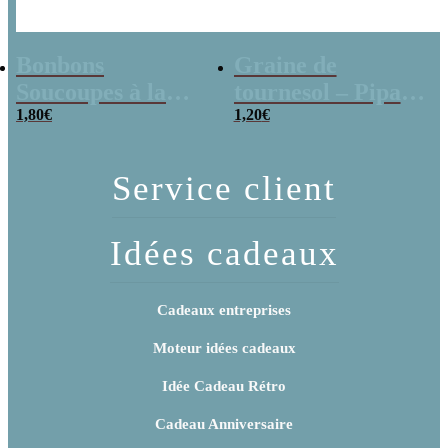
Bonbons
Graine de
Soucoupes à la
tournesol – Pipas
poudre (x20)
1,80
€
x 3
1,20
€
Service client
Idées cadeaux
Cadeaux entreprises
Moteur idées cadeaux
Idée Cadeau Rétro
Cadeau Anniversaire