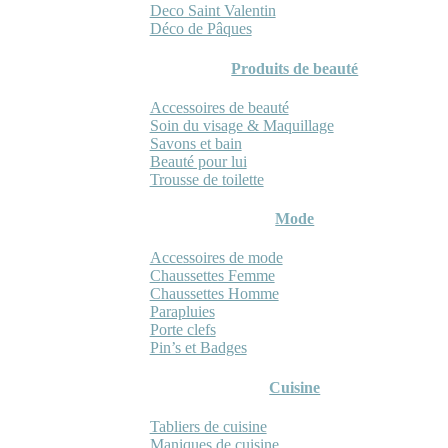
Deco Saint Valentin
Déco de Pâques
Produits de beauté
Accessoires de beauté
Soin du visage & Maquillage
Savons et bain
Beauté pour lui
Trousse de toilette
Mode
Accessoires de mode
Chaussettes Femme
Chaussettes Homme
Parapluies
Porte clefs
Pin’s et Badges
Cuisine
Tabliers de cuisine
Maniques de cuisine