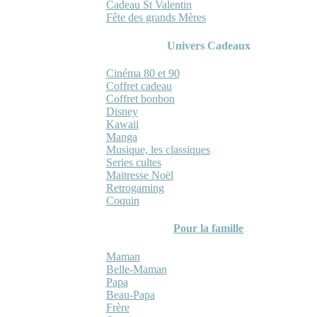
Cadeau St Valentin
Fête des grands Mères
Univers Cadeaux
Cinéma 80 et 90
Coffret cadeau
Coffret bonbon
Disney
Kawaii
Manga
Musique, les classiques
Series cultes
Maitresse Noël
Retrogaming
Coquin
Pour la famille
Maman
Belle-Maman
Papa
Beau-Papa
Frère