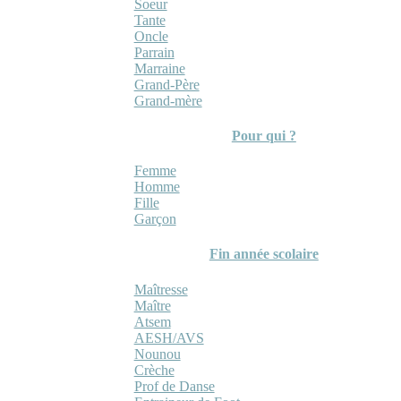
Soeur
Tante
Oncle
Parrain
Marraine
Grand-Père
Grand-mère
Pour qui ?
Femme
Homme
Fille
Garçon
Fin année scolaire
Maîtresse
Maître
Atsem
AESH/AVS
Nounou
Crèche
Prof de Danse