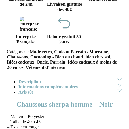
de 24h
Livraison gratuite
dès 49€
Entreprise
Retour gratuit 30
Française
jours
Catégories :
Mode rétro
,
Cadeau Parrain / Marraine
,
Chaussons
,
Cocooning - Bien au chaud, bien chez soi
,
Idées cadeaux
,
Oncle
,
Parrain
,
Idées cadeaux à moins de
20 euros
,
Vêtement d'intérieur
Description
Informations complémentaires
Avis (0)
Chaussons sherpa homme – Noir
– Matière : Polyester
– Taille de 40 à 45
– Existe en rouge