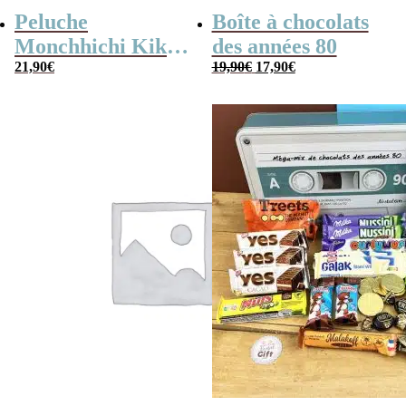
Peluche
Boîte à chocolats
Monchhichi Kiki
des années 80
Le
Le
l’original (20 cm)
21,90
€
19,90
€
17,90
€
prix
prix
initial
actuel
était :
est :
19,90€.
17,90€.