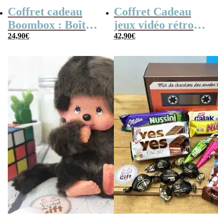
Coffret cadeau
Coffret Cadeau
Boombox : Boîte
jeux vidéo rétro
bonbons des
24,90
€
(avec sa console de
42,90
€
années 80 –
poche retro)
Coffret bonbon