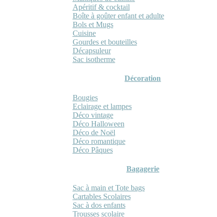
Apéritif & cocktail
Boîte à goûter enfant et adulte
Bols et Mugs
Cuisine
Gourdes et bouteilles
Décapsuleur
Sac isotherme
Décoration
Bougies
Eclairage et lampes
Déco vintage
Déco Halloween
Déco de Noël
Déco romantique
Déco Pâques
Bagagerie
Sac à main et Tote bags
Cartables Scolaires
Sac à dos enfants
Trousses scolaire