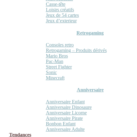
Casse-tête
Loisirs créatifs
Jeux de 54 cartes
Jeux d’exterieur
Retrogaming
Consoles retro
Retrogaming – Produits dérivés
Mario Bros
Pac-Man
Street Fighter
Sonic
Minecraft
Anniversaire
Anniversaire Enfant
Anniversaire Dinosaure
Anniversaire Licorne
Anniversaire Pirate
Bonbon Enfant
Anniversaire Adulte
Tendances