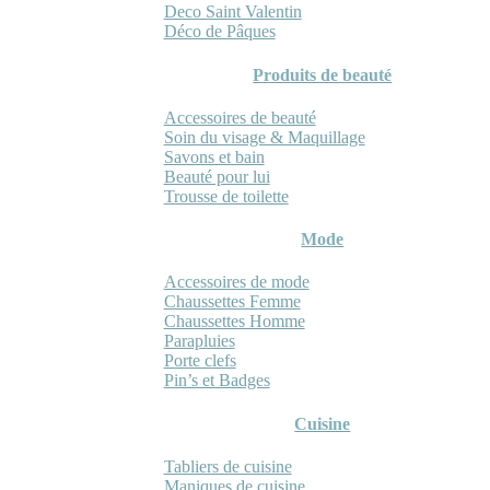
Deco Saint Valentin
Déco de Pâques
Produits de beauté
Accessoires de beauté
Soin du visage & Maquillage
Savons et bain
Beauté pour lui
Trousse de toilette
Mode
Accessoires de mode
Chaussettes Femme
Chaussettes Homme
Parapluies
Porte clefs
Pin’s et Badges
Cuisine
Tabliers de cuisine
Maniques de cuisine