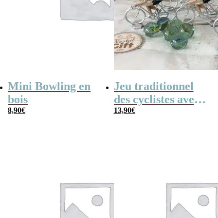
Mini Bowling en
Jeu traditionnel
bois
des cyclistes avec
8,90
€
billes – billes et
13,90
€
vélo