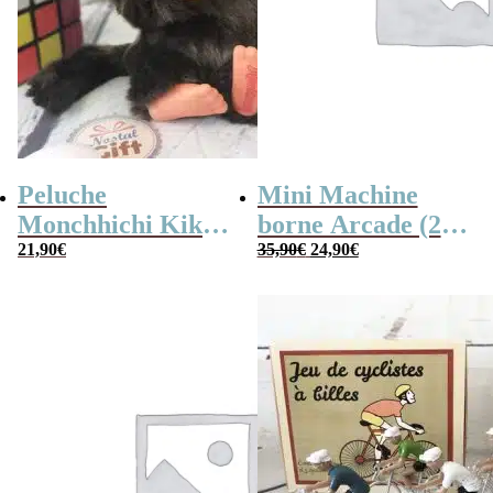
Peluche
Mini Machine
Monchhichi Kiki
borne Arcade (240
Le
Le
l’original (20 cm)
21,90
€
jeux)
35,90
€
24,90
€
prix
prix
initial
actuel
était :
est :
35,90€.
24,90€.