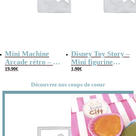
Mini Machine
Disney Toy Story –
Arcade rétro – 26
Mini figurine
jeux et 99 niveaux
19,90
€
mystère série B
1,90
€
Découvrez nos coups de coeur