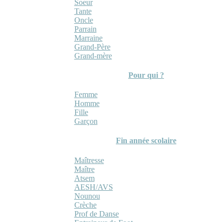
Soeur
Tante
Oncle
Parrain
Marraine
Grand-Père
Grand-mère
Pour qui ?
Femme
Homme
Fille
Garçon
Fin année scolaire
Maîtresse
Maître
Atsem
AESH/AVS
Nounou
Crèche
Prof de Danse