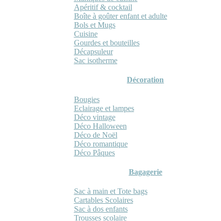
Apéritif & cocktail
Boîte à goûter enfant et adulte
Bols et Mugs
Cuisine
Gourdes et bouteilles
Décapsuleur
Sac isotherme
Décoration
Bougies
Eclairage et lampes
Déco vintage
Déco Halloween
Déco de Noël
Déco romantique
Déco Pâques
Bagagerie
Sac à main et Tote bags
Cartables Scolaires
Sac à dos enfants
Trousses scolaire