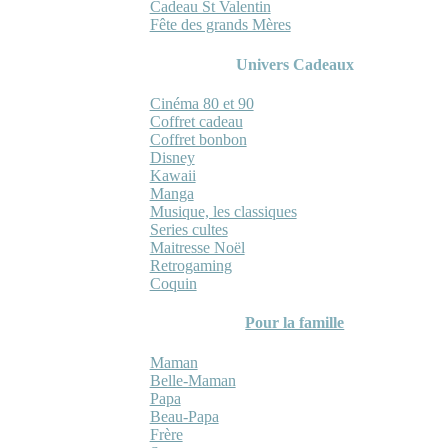
Cadeau St Valentin
Fête des grands Mères
Univers Cadeaux
Cinéma 80 et 90
Coffret cadeau
Coffret bonbon
Disney
Kawaii
Manga
Musique, les classiques
Series cultes
Maitresse Noël
Retrogaming
Coquin
Pour la famille
Maman
Belle-Maman
Papa
Beau-Papa
Frère