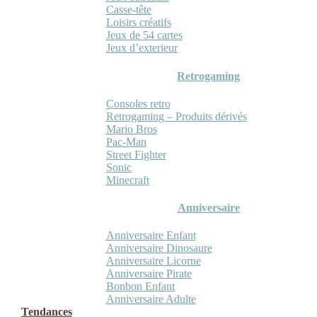
Casse-tête
Loisirs créatifs
Jeux de 54 cartes
Jeux d’exterieur
Retrogaming
Consoles retro
Retrogaming – Produits dérivés
Mario Bros
Pac-Man
Street Fighter
Sonic
Minecraft
Anniversaire
Anniversaire Enfant
Anniversaire Dinosaure
Anniversaire Licorne
Anniversaire Pirate
Bonbon Enfant
Anniversaire Adulte
Tendances