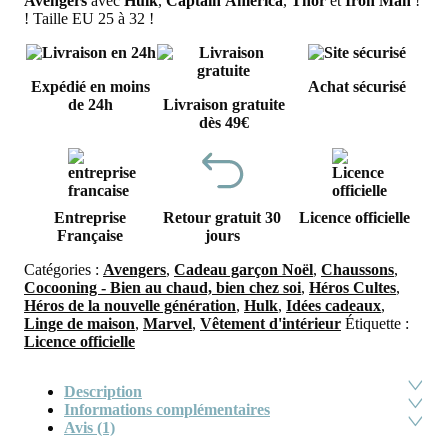
Avengers
avec
Hulk
,
Captain
America
,
Thor
et
Iron
Man
!
! Taille EU 25 à 32 !
Expédié en moins
Achat sécurisé
de 24h
Livraison gratuite
dès 49€
Entreprise
Retour gratuit 30
Licence officielle
Française
jours
Catégories :
Avengers
,
Cadeau garçon Noël
,
Chaussons
,
Cocooning - Bien au chaud, bien chez soi
,
Héros Cultes
,
Héros de la nouvelle génération
,
Hulk
,
Idées cadeaux
,
Linge de maison
,
Marvel
,
Vêtement d'intérieur
Étiquette :
Licence officielle
Description
Informations complémentaires
Avis (1)