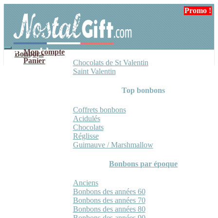
Aller
Aller
Promo !
Promo !
à
au
la
contenu
navigation
Mon compte
Bonbons
Panier
Chocolats de St Valentin
Saint Valentin
Top bonbons
Coffrets bonbons
Acidulés
Chocolats
Réglisse
Guimauve / Marshmallow
Bonbons par époque
Anciens
Bonbons des années 60
Bonbons des années 70
Bonbons des années 80
Bonbons des années 90