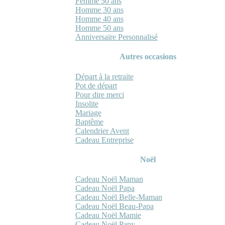
Femme 50 ans
Homme 30 ans
Homme 40 ans
Homme 50 ans
Anniversaire Personnalisé
Autres occasions
Départ à la retraite
Pot de départ
Pour dire merci
Insolite
Mariage
Baptême
Calendrier Avent
Cadeau Entreprise
Noël
Cadeau Noël Maman
Cadeau Noël Papa
Cadeau Noël Belle-Maman
Cadeau Noël Beau-Papa
Cadeau Noël Mamie
Cadeau Noël Papy