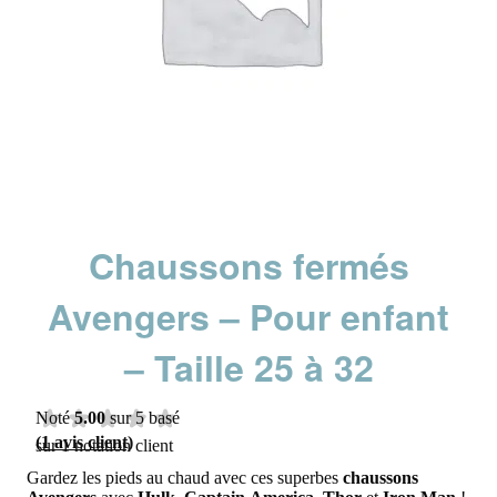
Chaussons fermés
Avengers – Pour enfant
– Taille 25 à 32
Noté
5.00
sur 5 basé
(
1
avis client)
sur
1
notation client
Gardez les pieds au chaud avec ces superbes
chaussons