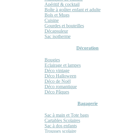
Apéritif & cocktail
Boîte à goûter enfant et adulte
Bols et Mugs
Cuisine
Gourdes et bouteilles
Décapsuleur
Sac isotherme
Décoration
Bougies
Eclairage et lampes
Déco vintage
Déco Halloween
Déco de Noël
Déco romantique
Déco Pâques
Bagagerie
Sac à main et Tote bags
Cartables Scolaires
Sac à dos enfants
Trousses scolaire