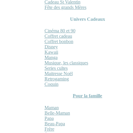
Cadeau St Valentin
Fête des grands Mères
Univers Cadeaux
Cinéma 80 et 90
Coffret cadeau
Coffret bonbon
Disney
Kawaii
Manga
Musique, les classiques
Series cultes
Maitresse Noël
Retrogaming
Coquin
Pour la famille
Maman
Belle-Maman
Papa
Beau-Papa
Frère