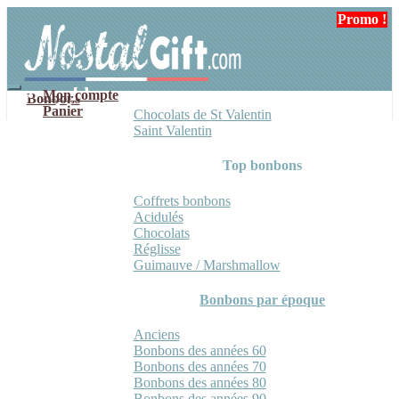
Aller
Aller
Promo !
Promo !
à
au
la
contenu
navigation
Mon compte
Bonbons
Panier
Chocolats de St Valentin
Saint Valentin
Top bonbons
Coffrets bonbons
Acidulés
Chocolats
Réglisse
Guimauve / Marshmallow
Bonbons par époque
Anciens
Bonbons des années 60
Bonbons des années 70
Bonbons des années 80
Bonbons des années 90