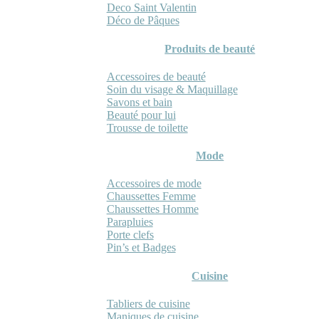
Deco Saint Valentin
Déco de Pâques
Produits de beauté
Accessoires de beauté
Soin du visage & Maquillage
Savons et bain
Beauté pour lui
Trousse de toilette
Mode
Accessoires de mode
Chaussettes Femme
Chaussettes Homme
Parapluies
Porte clefs
Pin’s et Badges
Cuisine
Tabliers de cuisine
Maniques de cuisine