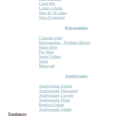
Casse-tête
Loisirs créatifs
Jeux de 54 cartes
Jeux d’exterieur
Retrogaming
Consoles retro
Retrogaming – Produits dérivés
Mario Bros
Pac-Man
Street Fighter
Sonic
Minecraft
Anniversaire
Anniversaire Enfant
Anniversaire Dinosaure
Anniversaire Licorne
Anniversaire Pirate
Bonbon Enfant
Anniversaire Adulte
Tendances