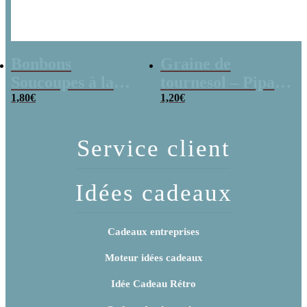
Bonbons
Graine de
Soucoupes à la
tournesol – Pipas
poudre (x20)
1,80
€
x 3
1,20
€
Service client
Idées cadeaux
Cadeaux entreprises
Moteur idées cadeaux
Idée Cadeau Rétro