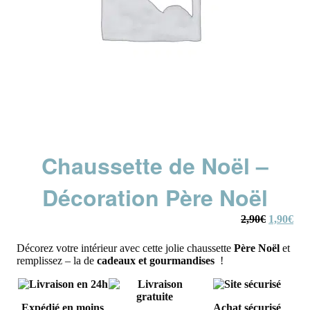
Chaussette de Noël –
Décoration Père Noël
Le
Le
2,90
€
1,90
€
prix
prix
initial
actu
Décorez votre intérieur avec cette jolie chaussette
Père Noël
et
était :
est :
remplissez – la de
cadeaux et gourmandises
!
2,90€.
1,9
Expédié en moins
Achat sécurisé