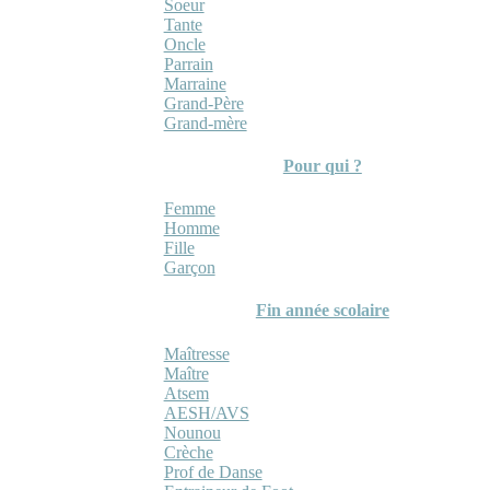
Soeur
Tante
Oncle
Parrain
Marraine
Grand-Père
Grand-mère
Pour qui ?
Femme
Homme
Fille
Garçon
Fin année scolaire
Maîtresse
Maître
Atsem
AESH/AVS
Nounou
Crèche
Prof de Danse