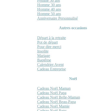
Femme 50 ans
Homme 30 ans
Homme 40 ans
Homme 50 ans
Anniversaire Personnalisé
Autres occasions
Départ à la retraite
Pot de départ
Pour dire merci
Insolite
Mariage
Baptême
Calendrier Avent
Cadeau Entreprise
Noël
Cadeau Noël Maman
Cadeau Noël Papa
Cadeau Noël Belle-Maman
Cadeau Noël Beau-Papa
Cadeau Noël Mamie
Cadeau Noël Papy