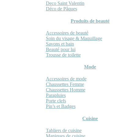
Deco Saint Valentin
Déco de Pâques
Produits de beauté
Accessoires de beauté
Soin du visage & Maquillage
Savons et bain
Beauté pour lui
Trousse de toilette
Mode
Accessoires de mode
Chaussettes Femme
Chaussettes Homme
Parapluies
Porte clefs
Pin’s et Badges
Cuisine
Tabliers de cuisine
Maniques de cuisine