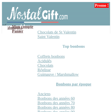
Aller
Aller
Promo !
à
au
la
contenu
navigation
Mon compte
Bonbons
Panier
Chocolats de St Valentin
Saint Valentin
Top bonbons
Coffrets bonbons
Acidulés
Chocolats
Réglisse
Guimauve / Marshmallow
Bonbons par époque
Anciens
Bonbons des années 60
Bonbons des années 70
Bonbons des années 80
Bonbons des années 90