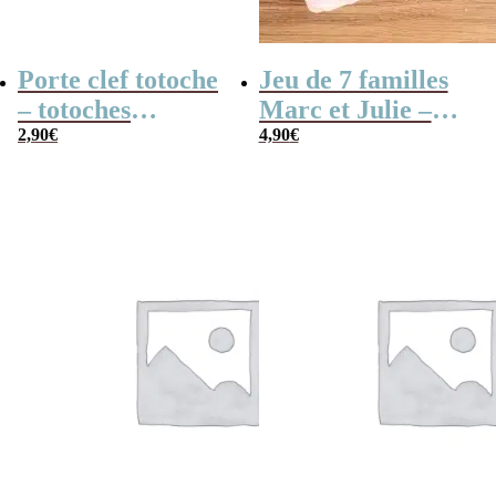
Porte clef totoche
Jeu de 7 familles
– totoches
Marc et Julie –
translucides
2,90
€
Les meilleures
4,90
€
aventures