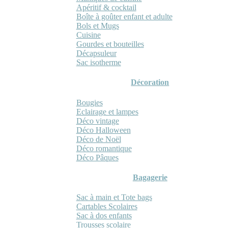
Apéritif & cocktail
Boîte à goûter enfant et adulte
Bols et Mugs
Cuisine
Gourdes et bouteilles
Décapsuleur
Sac isotherme
Décoration
Bougies
Eclairage et lampes
Déco vintage
Déco Halloween
Déco de Noël
Déco romantique
Déco Pâques
Bagagerie
Sac à main et Tote bags
Cartables Scolaires
Sac à dos enfants
Trousses scolaire