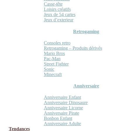
Casse-tête
Loisirs créatifs
Jeux de 54 cartes
Jeux d’exterieur
Retrogaming
Consoles retro
Retrogaming – Produits dérivés
Mario Bros
Pac-Man
Street Fighter
Sonic
Minecraft
Anniversaire
Anniversaire Enfant
Anniversaire Dinosaure
Anniversaire Licorne
Anniversaire Pirate
Bonbon Enfant
Anniversaire Adulte
Tendances