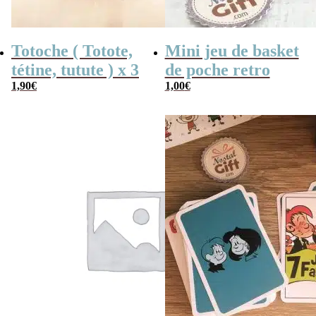
Totoche ( Totote,
Mini jeu de basket
tétine, tutute ) x 3
de poche retro
1,90
€
1,00
€