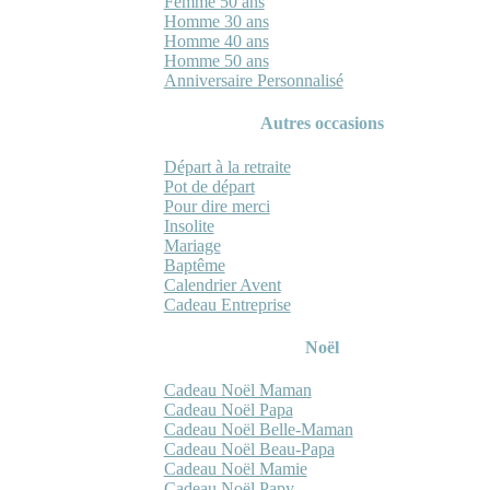
Femme 50 ans
Homme 30 ans
Homme 40 ans
Homme 50 ans
Anniversaire Personnalisé
Autres occasions
Départ à la retraite
Pot de départ
Pour dire merci
Insolite
Mariage
Baptême
Calendrier Avent
Cadeau Entreprise
Noël
Cadeau Noël Maman
Cadeau Noël Papa
Cadeau Noël Belle-Maman
Cadeau Noël Beau-Papa
Cadeau Noël Mamie
Cadeau Noël Papy