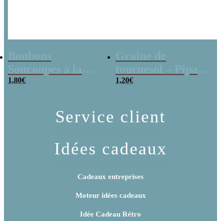
Bonbons
Graine de
Soucoupes à la
tournesol – Pipas
poudre (x20)
1,80
€
x 3
1,20
€
Service client
Idées cadeaux
Cadeaux entreprises
Moteur idées cadeaux
Idée Cadeau Rétro