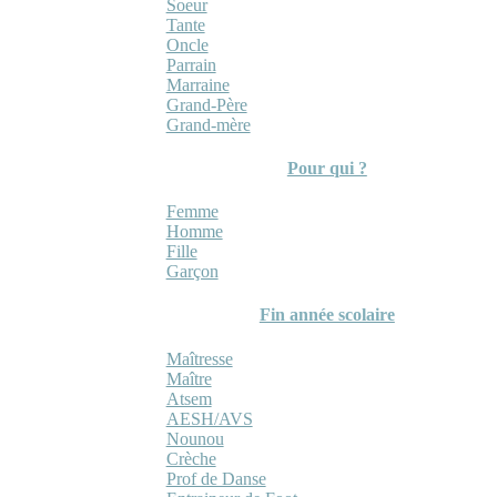
Soeur
Tante
Oncle
Parrain
Marraine
Grand-Père
Grand-mère
Pour qui ?
Femme
Homme
Fille
Garçon
Fin année scolaire
Maîtresse
Maître
Atsem
AESH/AVS
Nounou
Crèche
Prof de Danse