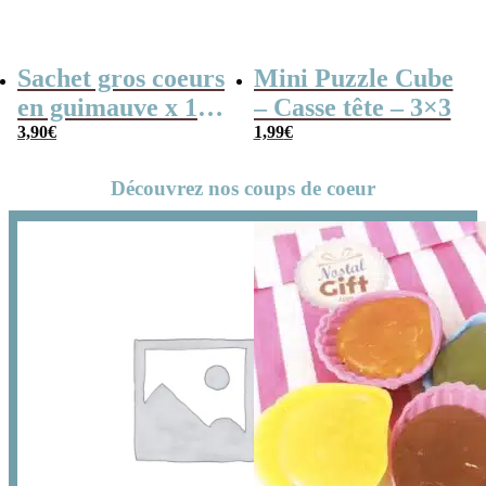
Sachet gros coeurs
Mini Puzzle Cube
en guimauve x 15
– Casse tête – 3×3
– “Merci
3,90
€
1,99
€
Maîtresse” –
Découvrez nos coups de coeur
Collection arc-en-
ciel – Cadeau
maitresse