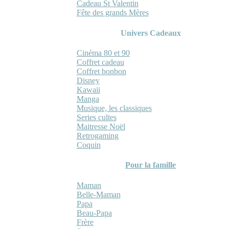
Cadeau St Valentin
Fête des grands Mères
Univers Cadeaux
Cinéma 80 et 90
Coffret cadeau
Coffret bonbon
Disney
Kawaii
Manga
Musique, les classiques
Series cultes
Maitresse Noël
Retrogaming
Coquin
Pour la famille
Maman
Belle-Maman
Papa
Beau-Papa
Frère