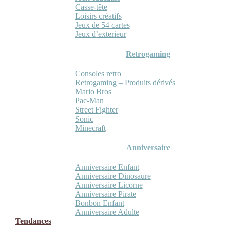
Casse-tête
Loisirs créatifs
Jeux de 54 cartes
Jeux d’exterieur
Retrogaming
Consoles retro
Retrogaming – Produits dérivés
Mario Bros
Pac-Man
Street Fighter
Sonic
Minecraft
Anniversaire
Anniversaire Enfant
Anniversaire Dinosaure
Anniversaire Licorne
Anniversaire Pirate
Bonbon Enfant
Anniversaire Adulte
Tendances