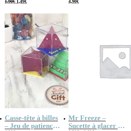
Le
Le
1,90
€
1,49
€
Les meilleures
4,90
€
prix
prix
initial
actuel
aventures
était :
est :
1,90€.
1,49€.
Casse-tête à billes
Mr Freeze –
– Jeu de patience
Sucette à glacer –