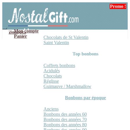
Aller
Aller
Promo !
Promo !
Promo !
Promo !
à
au
la
contenu
navigation
Mon compte
Bonbons
Panier
Chocolats de St Valentin
Saint Valentin
Top bonbons
Coffrets bonbons
Acidulés
Chocolats
Réglisse
Guimauve / Marshmallow
Bonbons par époque
Anciens
Bonbons des années 60
Bonbons des années 70
Bonbons des années 80
Bonbons des années 90