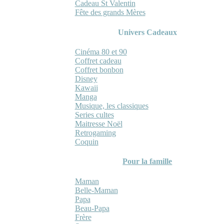
Cadeau St Valentin
Fête des grands Mères
Univers Cadeaux
Cinéma 80 et 90
Coffret cadeau
Coffret bonbon
Disney
Kawaii
Manga
Musique, les classiques
Series cultes
Maitresse Noël
Retrogaming
Coquin
Pour la famille
Maman
Belle-Maman
Papa
Beau-Papa
Frère