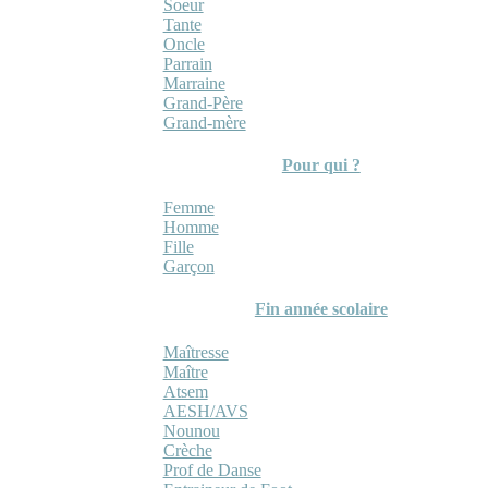
Soeur
Tante
Oncle
Parrain
Marraine
Grand-Père
Grand-mère
Pour qui ?
Femme
Homme
Fille
Garçon
Fin année scolaire
Maîtresse
Maître
Atsem
AESH/AVS
Nounou
Crèche
Prof de Danse