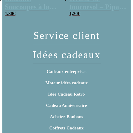
Soucoupes à la
tournesol – Pipas
poudre (x20)
1,80
€
x 3
1,20
€
Service client
Idées cadeaux
Cadeaux entreprises
Moteur idées cadeaux
Idée Cadeau Rétro
Cadeau Anniversaire
Acheter Bonbons
Coffrets Cadeaux