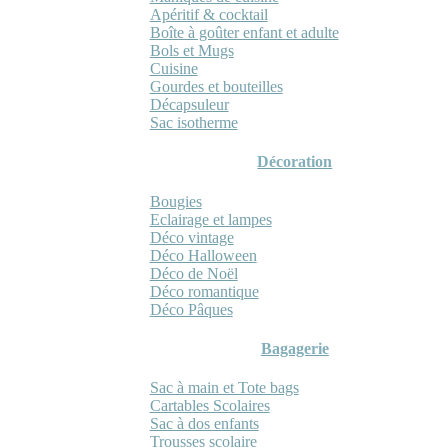
Apéritif & cocktail
Boîte à goûter enfant et adulte
Bols et Mugs
Cuisine
Gourdes et bouteilles
Décapsuleur
Sac isotherme
Décoration
Bougies
Eclairage et lampes
Déco vintage
Déco Halloween
Déco de Noël
Déco romantique
Déco Pâques
Bagagerie
Sac à main et Tote bags
Cartables Scolaires
Sac à dos enfants
Trousses scolaire