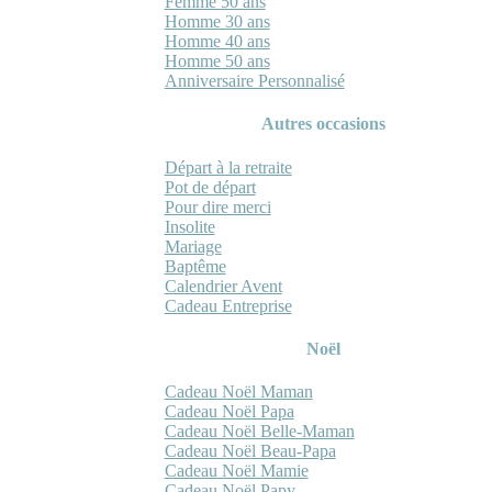
Femme 50 ans
Homme 30 ans
Homme 40 ans
Homme 50 ans
Anniversaire Personnalisé
Autres occasions
Départ à la retraite
Pot de départ
Pour dire merci
Insolite
Mariage
Baptême
Calendrier Avent
Cadeau Entreprise
Noël
Cadeau Noël Maman
Cadeau Noël Papa
Cadeau Noël Belle-Maman
Cadeau Noël Beau-Papa
Cadeau Noël Mamie
Cadeau Noël Papy