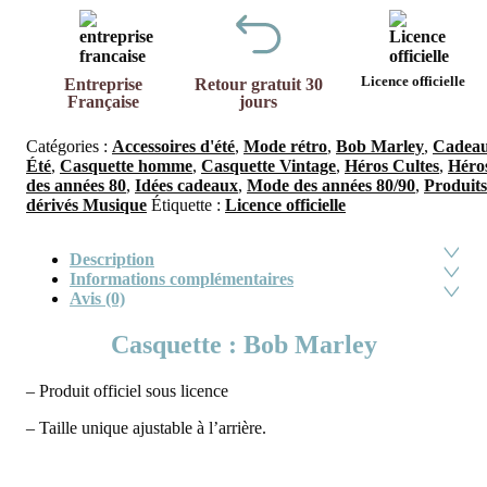
Licence officielle
Entreprise
Retour gratuit 30
Française
jours
Catégories :
Accessoires d'été
,
Mode rétro
,
Bob Marley
,
Cadea
Été
,
Casquette homme
,
Casquette Vintage
,
Héros Cultes
,
Héro
des années 80
,
Idées cadeaux
,
Mode des années 80/90
,
Produits
dérivés Musique
Étiquette :
Licence officielle
Description
Informations complémentaires
Avis (0)
Casquette : Bob Marley
– Produit officiel sous licence
– Taille unique ajustable à l’arrière.