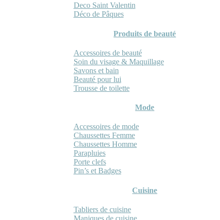
Deco Saint Valentin
Déco de Pâques
Produits de beauté
Accessoires de beauté
Soin du visage & Maquillage
Savons et bain
Beauté pour lui
Trousse de toilette
Mode
Accessoires de mode
Chaussettes Femme
Chaussettes Homme
Parapluies
Porte clefs
Pin’s et Badges
Cuisine
Tabliers de cuisine
Maniques de cuisine