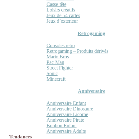
Casse-tête
Loisirs créatifs
Jeux de 54 cartes
Jeux d’exterieur
Retrogaming
Consoles retro
Retrogaming – Produits dérivés
Mario Bros
Pac-Man
Street Fighter
Sonic
Minecraft
Anniversaire
Anniversaire Enfant
Anniversaire Dinosaure
Anniversaire Licorne
Anniversaire Pirate
Bonbon Enfant
Anniversaire Adulte
Tendances