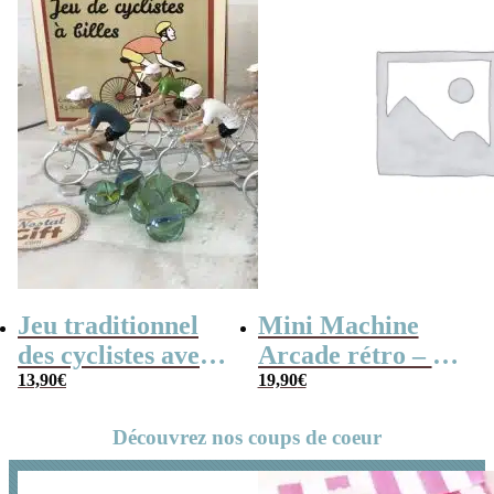
Jeu traditionnel
Mini Machine
des cyclistes avec
Arcade rétro – 26
billes – billes et
13,90
€
jeux et 99 niveaux
19,90
€
vélo
Découvrez nos coups de coeur