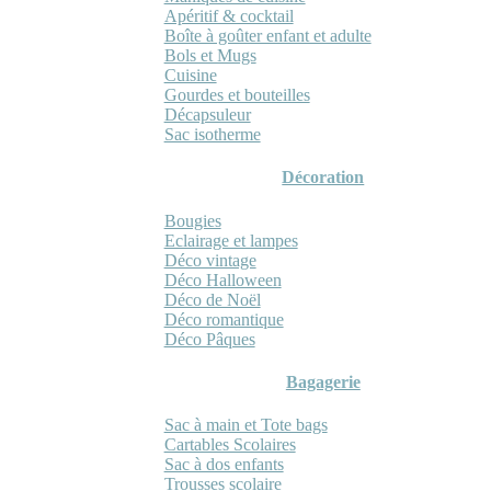
Apéritif & cocktail
Boîte à goûter enfant et adulte
Bols et Mugs
Cuisine
Gourdes et bouteilles
Décapsuleur
Sac isotherme
Décoration
Bougies
Eclairage et lampes
Déco vintage
Déco Halloween
Déco de Noël
Déco romantique
Déco Pâques
Bagagerie
Sac à main et Tote bags
Cartables Scolaires
Sac à dos enfants
Trousses scolaire