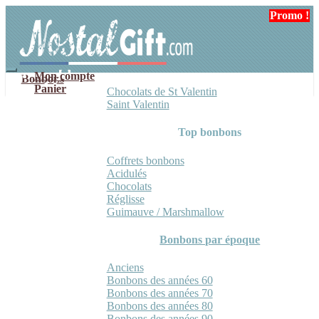
Aller
Aller
Promo !
Promo !
à
au
la
contenu
navigation
Mon compte
Bonbons
Panier
Chocolats de St Valentin
Saint Valentin
Top bonbons
Coffrets bonbons
Acidulés
Chocolats
Réglisse
Guimauve / Marshmallow
Bonbons par époque
Anciens
Bonbons des années 60
Bonbons des années 70
Bonbons des années 80
Bonbons des années 90