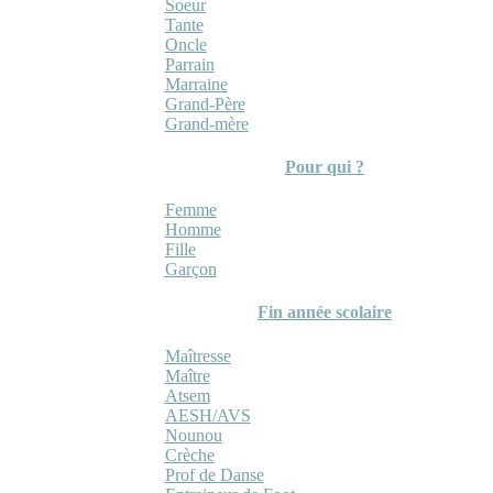
Soeur
Tante
Oncle
Parrain
Marraine
Grand-Père
Grand-mère
Pour qui ?
Femme
Homme
Fille
Garçon
Fin année scolaire
Maîtresse
Maître
Atsem
AESH/AVS
Nounou
Crèche
Prof de Danse