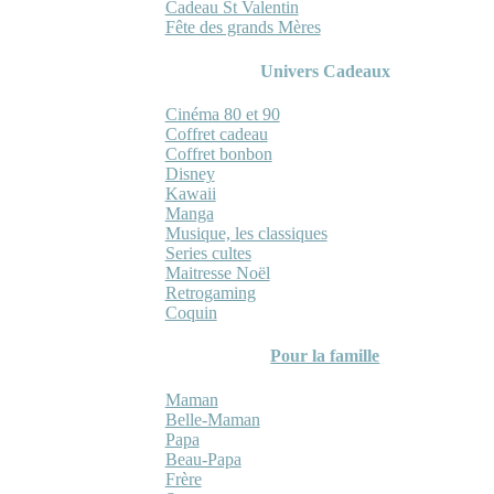
Cadeau St Valentin
Fête des grands Mères
Univers Cadeaux
Cinéma 80 et 90
Coffret cadeau
Coffret bonbon
Disney
Kawaii
Manga
Musique, les classiques
Series cultes
Maitresse Noël
Retrogaming
Coquin
Pour la famille
Maman
Belle-Maman
Papa
Beau-Papa
Frère