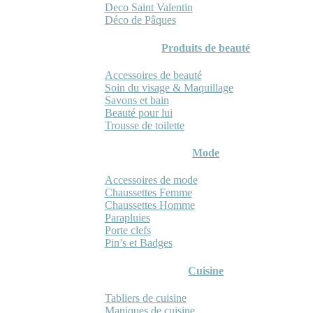
Deco Saint Valentin
Déco de Pâques
Produits de beauté
Accessoires de beauté
Soin du visage & Maquillage
Savons et bain
Beauté pour lui
Trousse de toilette
Mode
Accessoires de mode
Chaussettes Femme
Chaussettes Homme
Parapluies
Porte clefs
Pin’s et Badges
Cuisine
Tabliers de cuisine
Maniques de cuisine