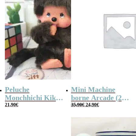
Peluche
Mini Machine
Monchhichi Kiki
borne Arcade (240
Le
Le
l’original (20 cm)
21,90
€
jeux)
35,90
€
24,90
€
prix
prix
initial
actuel
était :
est :
35,90€.
24,90€.