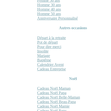
Femme 50 ans
Homme 30 ans
Homme 40 ans
Homme 50 ans
Anniversaire Personnalisé
Autres occasions
Départ à la retraite
Pot de départ
Pour dire merci
Insolite
Mariage
Baptême
Calendrier Avent
Cadeau Entreprise
Noël
Cadeau Noël Maman
Cadeau Noël Papa
Cadeau Noël Belle-Maman
Cadeau Noël Beau-Papa
Cadeau Noël Mamie
Cadeau Noël Papy