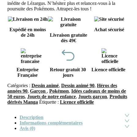
inédite de Lézargus. N’hésitez plus et relancez-vous à la
poursuite des Pokémons. Attrapez-les tous !
Expédié en moins
Achat sécurisé
de 24h
Livraison gratuite
dès 49€
Entreprise
Retour gratuit 30
Licence officielle
Française
jours
Catégories :
Dessin animé
,
Dessin animé 90
,
Héros des
années 90
,
Garçon
,
Pokémon
,
Idées cadeaux de moins de
50 euros
,
Jouets de notre enfance
,
Jouets garçon
,
Produits
dérivés Manga
Étiquette :
Licence officielle
Description
Informations complémentaires
Avis (0)