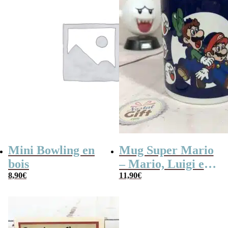
Mini Bowling en
Mug Super Mario
bois
– Mario, Luigi et
8,90
€
Boo
11,90
€