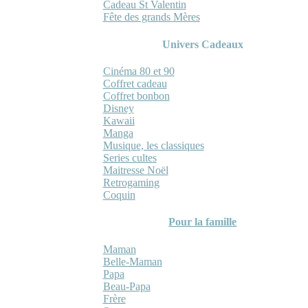
Cadeau St Valentin
Fête des grands Mères
Univers Cadeaux
Cinéma 80 et 90
Coffret cadeau
Coffret bonbon
Disney
Kawaii
Manga
Musique, les classiques
Series cultes
Maitresse Noël
Retrogaming
Coquin
Pour la famille
Maman
Belle-Maman
Papa
Beau-Papa
Frère