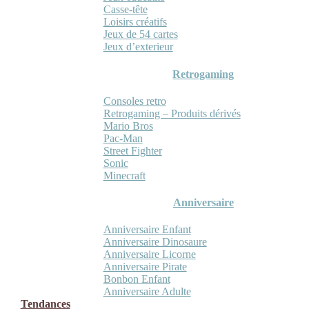
Casse-tête
Loisirs créatifs
Jeux de 54 cartes
Jeux d’exterieur
Retrogaming
Consoles retro
Retrogaming – Produits dérivés
Mario Bros
Pac-Man
Street Fighter
Sonic
Minecraft
Anniversaire
Anniversaire Enfant
Anniversaire Dinosaure
Anniversaire Licorne
Anniversaire Pirate
Bonbon Enfant
Anniversaire Adulte
Tendances