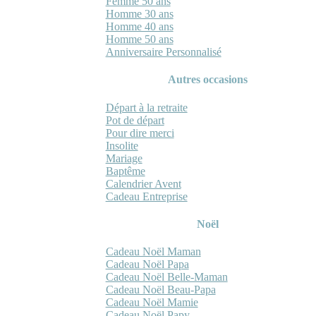
Femme 50 ans
Homme 30 ans
Homme 40 ans
Homme 50 ans
Anniversaire Personnalisé
Autres occasions
Départ à la retraite
Pot de départ
Pour dire merci
Insolite
Mariage
Baptême
Calendrier Avent
Cadeau Entreprise
Noël
Cadeau Noël Maman
Cadeau Noël Papa
Cadeau Noël Belle-Maman
Cadeau Noël Beau-Papa
Cadeau Noël Mamie
Cadeau Noël Papy