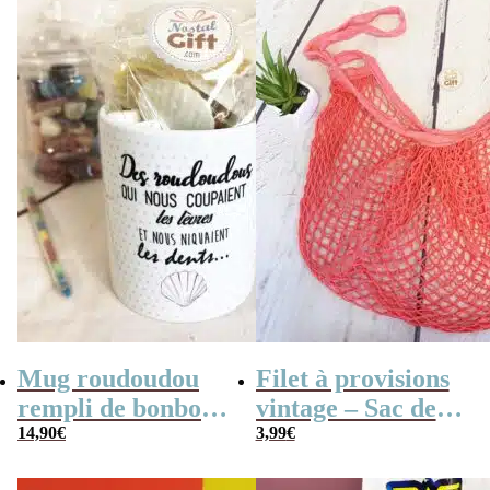
Mamie
Mug roudoudou
Filet à provisions
rempli de bonbons
vintage – Sac de
rétro
14,90
€
course
3,99
€