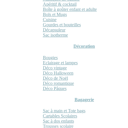
Apéritif & cocktail
Boîte à goûter enfant et adulte
Bols et Mugs
Cuisine
Gourdes et bouteilles
Décapsuleur
Sac isotherme
Décoration
Bougies
Eclairage et lampes
Déco vintage
Déco Halloween
Déco de Noël
Déco romantique
Déco Pâques
Bagagerie
Sac à main et Tote bags
Cartables Scolaires
Sac à dos enfants
Trousses scolaire