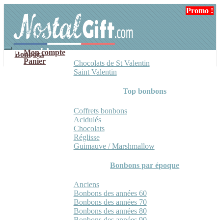
Aller
Aller
Promo !
à
au
la
contenu
navigation
Mon compte
Bonbons
Panier
Chocolats de St Valentin
Saint Valentin
Top bonbons
Coffrets bonbons
Acidulés
Chocolats
Réglisse
Guimauve / Marshmallow
Bonbons par époque
Anciens
Bonbons des années 60
Bonbons des années 70
Bonbons des années 80
Bonbons des années 90