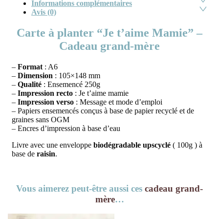
Informations complémentaires
Avis (0)
Carte à planter “Je t’aime Mamie” –
Cadeau grand-mère
–
Format
: A6
–
Dimension
: 105×148 mm
–
Qualité
: Ensemencé 250g
–
Impression
recto
: Je t’aime mamie
–
Impression verso
: Message et mode d’emploi
– Papiers ensemencés conçus à base de papier recyclé et de
graines sans OGM
– Encres d’impression à base d’eau
Livre avec une enveloppe
biodégradable upscyclé
( 100g ) à
base de
raisin
.
Vous aimerez peut-être aussi ces
cadeau grand-
mère
…