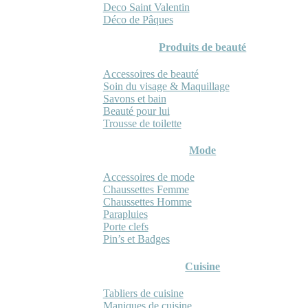
Deco Saint Valentin
Déco de Pâques
Produits de beauté
Accessoires de beauté
Soin du visage & Maquillage
Savons et bain
Beauté pour lui
Trousse de toilette
Mode
Accessoires de mode
Chaussettes Femme
Chaussettes Homme
Parapluies
Porte clefs
Pin’s et Badges
Cuisine
Tabliers de cuisine
Maniques de cuisine