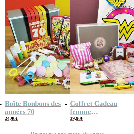
Boîte Bonbons des
Coffret Cadeau
années 70
femme
24,90
€
« Génération 70 »
39,90
€
Découvrez nos coups de coeur