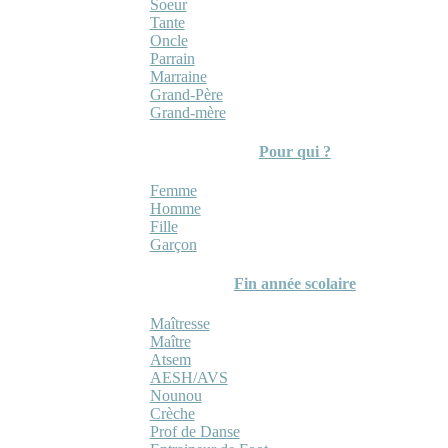
Soeur
Tante
Oncle
Parrain
Marraine
Grand-Père
Grand-mère
Pour qui ?
Femme
Homme
Fille
Garçon
Fin année scolaire
Maîtresse
Maître
Atsem
AESH/AVS
Nounou
Crèche
Prof de Danse