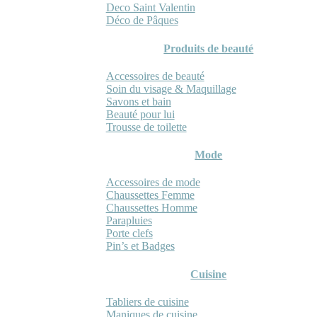
Deco Saint Valentin
Déco de Pâques
Produits de beauté
Accessoires de beauté
Soin du visage & Maquillage
Savons et bain
Beauté pour lui
Trousse de toilette
Mode
Accessoires de mode
Chaussettes Femme
Chaussettes Homme
Parapluies
Porte clefs
Pin’s et Badges
Cuisine
Tabliers de cuisine
Maniques de cuisine