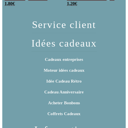
poudre (x20)
1,80
€
x 3
1,20
€
Service client
Idées cadeaux
Cadeaux entreprises
Moteur idées cadeaux
Idée Cadeau Rétro
Cadeau Anniversaire
Acheter Bonbons
Coffrets Cadeaux