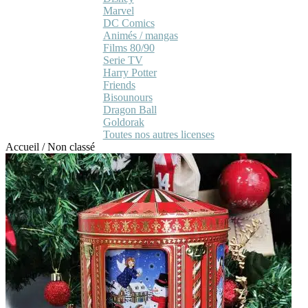
Marvel
DC Comics
Animés / mangas
Films 80/90
Serie TV
Harry Potter
Friends
Bisounours
Dragon Ball
Goldorak
Toutes nos autres licenses
Accueil
/
Non classé