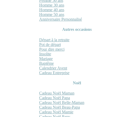
Femme 50 ans
Homme 30 ans
Homme 40 ans
Homme 50 ans
Anniversaire Personnalisé
Autres occasions
Départ à la retraite
Pot de départ
Pour dire merci
Insolite
Mariage
Baptême
Calendrier Avent
Cadeau Entreprise
Noël
Cadeau Noël Maman
Cadeau Noël Papa
Cadeau Noël Belle-Maman
Cadeau Noël Beau-Papa
Cadeau Noël Mamie
Cadeau Noël Papy