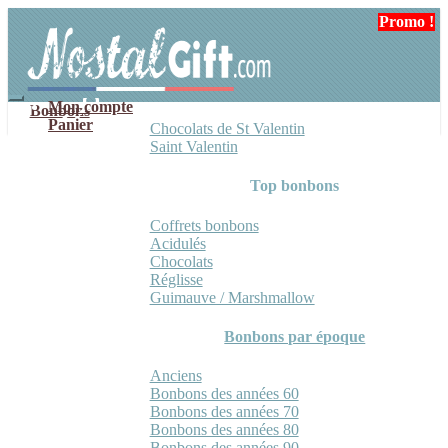
Aller
Aller
Promo !
à
au
la
contenu
navigation
Mon compte
Bonbons
Panier
Chocolats de St Valentin
Saint Valentin
Top bonbons
Coffrets bonbons
Acidulés
Chocolats
Réglisse
Guimauve / Marshmallow
Bonbons par époque
Anciens
Bonbons des années 60
Bonbons des années 70
Bonbons des années 80
Bonbons des années 90