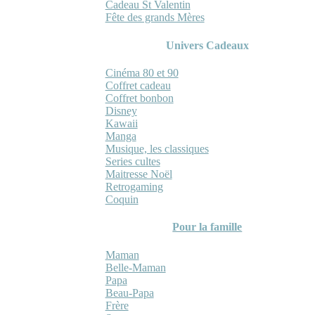
Cadeau St Valentin
Fête des grands Mères
Univers Cadeaux
Cinéma 80 et 90
Coffret cadeau
Coffret bonbon
Disney
Kawaii
Manga
Musique, les classiques
Series cultes
Maitresse Noël
Retrogaming
Coquin
Pour la famille
Maman
Belle-Maman
Papa
Beau-Papa
Frère