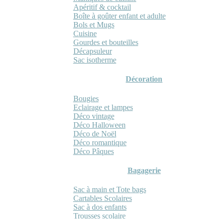
Apéritif & cocktail
Boîte à goûter enfant et adulte
Bols et Mugs
Cuisine
Gourdes et bouteilles
Décapsuleur
Sac isotherme
Décoration
Bougies
Eclairage et lampes
Déco vintage
Déco Halloween
Déco de Noël
Déco romantique
Déco Pâques
Bagagerie
Sac à main et Tote bags
Cartables Scolaires
Sac à dos enfants
Trousses scolaire