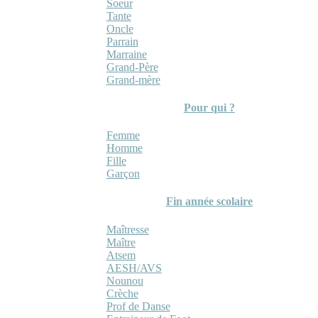
Soeur
Tante
Oncle
Parrain
Marraine
Grand-Père
Grand-mère
Pour qui ?
Femme
Homme
Fille
Garçon
Fin année scolaire
Maîtresse
Maître
Atsem
AESH/AVS
Nounou
Crèche
Prof de Danse