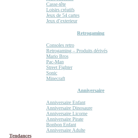
Casse-tête
Loisirs créatifs
Jeux de 54 cartes
Jeux d’exterieur
Retrogaming
Consoles retro
Retrogaming – Produits dérivés
Mario Bros
Pac-Man
Street Fighter
Sonic
Minecraft
Anniversaire
Anniversaire Enfant
Anniversaire Dinosaure
Anniversaire Licorne
Anniversaire Pirate
Bonbon Enfant
Anniversaire Adulte
Tendances