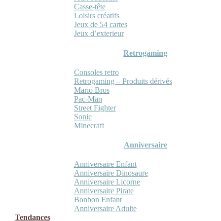
Casse-tête
Loisirs créatifs
Jeux de 54 cartes
Jeux d’exterieur
Retrogaming
Consoles retro
Retrogaming – Produits dérivés
Mario Bros
Pac-Man
Street Fighter
Sonic
Minecraft
Anniversaire
Anniversaire Enfant
Anniversaire Dinosaure
Anniversaire Licorne
Anniversaire Pirate
Bonbon Enfant
Anniversaire Adulte
Tendances