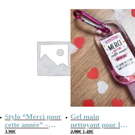
prix
prix
vacances rétro
initial
actuel
était :
est :
0,90€.
0,75€.
Stylo “Merci pour
Gel main
cette année” –
nettoyant pour les
Le
Le
Cadeau maîtresse
3,90
€
mains – Idée
2,90
€
1,40
€