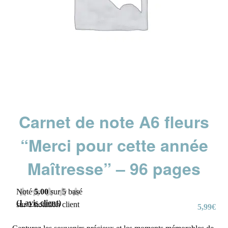
Carnet de note A6 fleurs
“Merci pour cette année
Maîtresse” – 96 pages
Noté
5.00
sur 5 basé
(
1
avis client)
sur
1
notation client
5,99
€