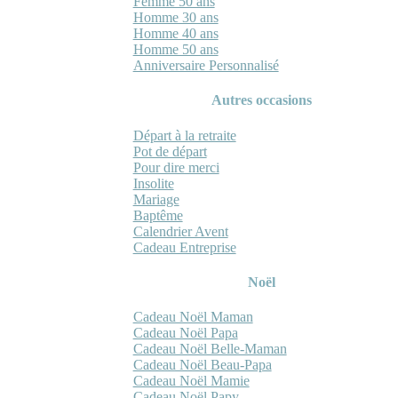
Femme 50 ans
Homme 30 ans
Homme 40 ans
Homme 50 ans
Anniversaire Personnalisé
Autres occasions
Départ à la retraite
Pot de départ
Pour dire merci
Insolite
Mariage
Baptême
Calendrier Avent
Cadeau Entreprise
Noël
Cadeau Noël Maman
Cadeau Noël Papa
Cadeau Noël Belle-Maman
Cadeau Noël Beau-Papa
Cadeau Noël Mamie
Cadeau Noël Papy