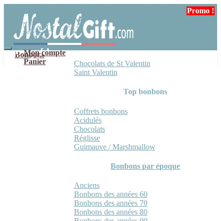
Aller
Aller
Promo !
Promo !
Promo !
à
au
la
contenu
navigation
Mon compte
Bonbons
Panier
Chocolats de St Valentin
Saint Valentin
Top bonbons
Coffrets bonbons
Acidulés
Chocolats
Réglisse
Guimauve / Marshmallow
Bonbons par époque
Anciens
Bonbons des années 60
Bonbons des années 70
Bonbons des années 80
Bonbons des années 90