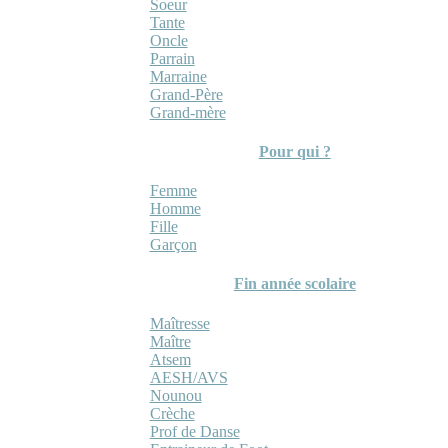
Soeur
Tante
Oncle
Parrain
Marraine
Grand-Père
Grand-mère
Pour qui ?
Femme
Homme
Fille
Garçon
Fin année scolaire
Maîtresse
Maître
Atsem
AESH/AVS
Nounou
Crèche
Prof de Danse