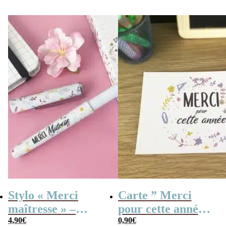
prix
prix
cadeau Maitresse,
initial
actuel
était :
est :
Nounou, Atsem
2,90€.
1,40€.
Stylo « Merci
Carte ” Merci
maîtresse » –
pour cette année ”
Cadeau maîtresse
4,90
€
– Collection
0,90
€