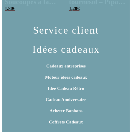
Soucoupes à la
tournesol – Pipas
poudre (x20)
1,80
€
x 3
1,20
€
Service client
Idées cadeaux
Cadeaux entreprises
Moteur idées cadeaux
Idée Cadeau Rétro
Cadeau Anniversaire
Acheter Bonbons
Coffrets Cadeaux