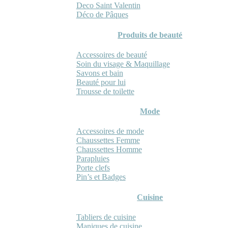
Deco Saint Valentin
Déco de Pâques
Produits de beauté
Accessoires de beauté
Soin du visage & Maquillage
Savons et bain
Beauté pour lui
Trousse de toilette
Mode
Accessoires de mode
Chaussettes Femme
Chaussettes Homme
Parapluies
Porte clefs
Pin’s et Badges
Cuisine
Tabliers de cuisine
Maniques de cuisine