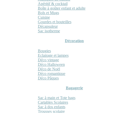
Apéritif & cocktail
Boîte à goûter enfant et adulte
Bols et Mugs
Cuisine
Gourdes et bouteilles
Décapsuleur
Sac isotherme
Décoration
Bougies
Eclairage et lampes
Déco vintage
Déco Halloween
Déco de Noël
Déco romantique
Déco Pâques
Bagagerie
Sac à main et Tote bags
Cartables Scolaires
Sac à dos enfants
Trousses scolaire