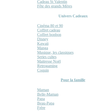
Cadeau St Valentin
Fête des grands Mères
Univers Cadeaux
Cinéma 80 et 90
Coffret cadeau
Coffret bonbon
Disney
Kawaii
Manga
Musique, les classiques
Series cultes
Maitresse Noël
Retrogaming
Coquin
Pour la famille
Maman
Belle-Maman
Papa
Beau-Papa
Frère