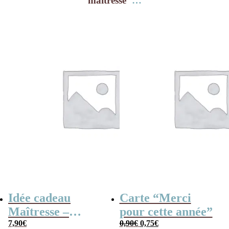
maîtresse"
…
Idée cadeau
Carte “Merci
Maîtresse –
pour cette année”
Le
Le
Cahier de
7,90
€
0,90
€
0,75
€