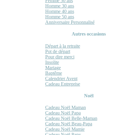
Femme 50 ans
Homme 30 ans
Homme 40 ans
Homme 50 ans
Anniversaire Personnalisé
Autres occasions
Départ à la retraite
Pot de départ
Pour dire merci
Insolite
Mariage
Baptême
Calendrier Avent
Cadeau Entreprise
Noël
Cadeau Noël Maman
Cadeau Noël Papa
Cadeau Noël Belle-Maman
Cadeau Noël Beau-Papa
Cadeau Noël Mamie
Cadeau Noël Papy