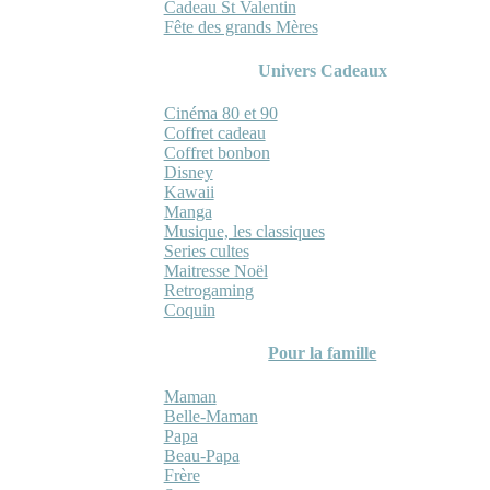
Cadeau St Valentin
Fête des grands Mères
Univers Cadeaux
Cinéma 80 et 90
Coffret cadeau
Coffret bonbon
Disney
Kawaii
Manga
Musique, les classiques
Series cultes
Maitresse Noël
Retrogaming
Coquin
Pour la famille
Maman
Belle-Maman
Papa
Beau-Papa
Frère