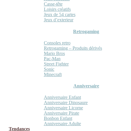
Casse-tête
Loisirs créatifs
Jeux de 54 cartes
Jeux d’exterieur
Retrogaming
Consoles retro
Retrogaming – Produits dérivés
Mario Bros
Pac-Man
Street Fighter
Sonic
Minecraft
Anniversaire
Anniversaire Enfant
Anniversaire Dinosaure
Anniversaire Licorne
Anniversaire Pirate
Bonbon Enfant
Anniversaire Adulte
Tendances