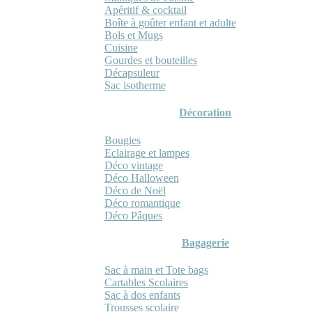
Apéritif & cocktail
Boîte à goûter enfant et adulte
Bols et Mugs
Cuisine
Gourdes et bouteilles
Décapsuleur
Sac isotherme
Décoration
Bougies
Eclairage et lampes
Déco vintage
Déco Halloween
Déco de Noël
Déco romantique
Déco Pâques
Bagagerie
Sac à main et Tote bags
Cartables Scolaires
Sac à dos enfants
Trousses scolaire