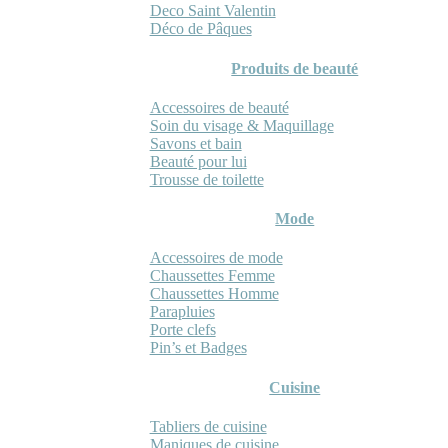
Deco Saint Valentin
Déco de Pâques
Produits de beauté
Accessoires de beauté
Soin du visage & Maquillage
Savons et bain
Beauté pour lui
Trousse de toilette
Mode
Accessoires de mode
Chaussettes Femme
Chaussettes Homme
Parapluies
Porte clefs
Pin’s et Badges
Cuisine
Tabliers de cuisine
Maniques de cuisine