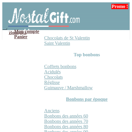
Aller
Aller
Promo !
à
au
la
contenu
navigation
Mon compte
Bonbons
Panier
Chocolats de St Valentin
Saint Valentin
Top bonbons
Coffrets bonbons
Acidulés
Chocolats
Réglisse
Guimauve / Marshmallow
Bonbons par époque
Anciens
Bonbons des années 60
Bonbons des années 70
Bonbons des années 80
Bonbons des années 90