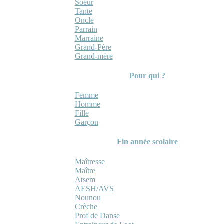
Soeur
Tante
Oncle
Parrain
Marraine
Grand-Père
Grand-mère
Pour qui ?
Femme
Homme
Fille
Garçon
Fin année scolaire
Maîtresse
Maître
Atsem
AESH/AVS
Nounou
Crèche
Prof de Danse