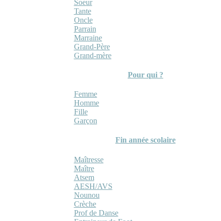
Soeur
Tante
Oncle
Parrain
Marraine
Grand-Père
Grand-mère
Pour qui ?
Femme
Homme
Fille
Garçon
Fin année scolaire
Maîtresse
Maître
Atsem
AESH/AVS
Nounou
Crèche
Prof de Danse