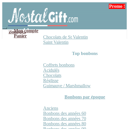
Aller
Aller
Promo !
à
au
la
contenu
navigation
Mon compte
Bonbons
Panier
Chocolats de St Valentin
Saint Valentin
Top bonbons
Coffrets bonbons
Acidulés
Chocolats
Réglisse
Guimauve / Marshmallow
Bonbons par époque
Anciens
Bonbons des années 60
Bonbons des années 70
Bonbons des années 80
Bonbons des années 90