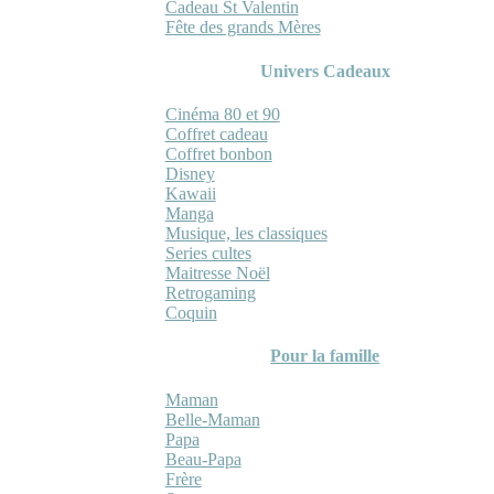
Cadeau St Valentin
Fête des grands Mères
Univers Cadeaux
Cinéma 80 et 90
Coffret cadeau
Coffret bonbon
Disney
Kawaii
Manga
Musique, les classiques
Series cultes
Maitresse Noël
Retrogaming
Coquin
Pour la famille
Maman
Belle-Maman
Papa
Beau-Papa
Frère