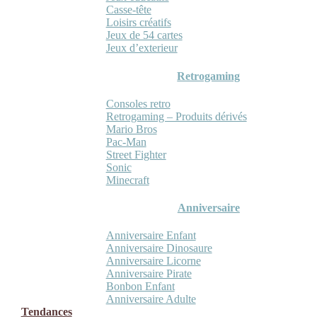
Casse-tête
Loisirs créatifs
Jeux de 54 cartes
Jeux d’exterieur
Retrogaming
Consoles retro
Retrogaming – Produits dérivés
Mario Bros
Pac-Man
Street Fighter
Sonic
Minecraft
Anniversaire
Anniversaire Enfant
Anniversaire Dinosaure
Anniversaire Licorne
Anniversaire Pirate
Bonbon Enfant
Anniversaire Adulte
Tendances