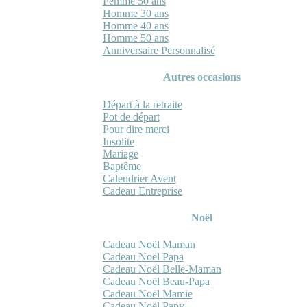
Femme 50 ans
Homme 30 ans
Homme 40 ans
Homme 50 ans
Anniversaire Personnalisé
Autres occasions
Départ à la retraite
Pot de départ
Pour dire merci
Insolite
Mariage
Baptême
Calendrier Avent
Cadeau Entreprise
Noël
Cadeau Noël Maman
Cadeau Noël Papa
Cadeau Noël Belle-Maman
Cadeau Noël Beau-Papa
Cadeau Noël Mamie
Cadeau Noël Papy