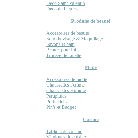
Deco Saint Valentin
Déco de Pâques
Produits de beauté
Accessoires de beauté
Soin du visage & Maquillage
Savons et bain
Beauté pour lui
Trousse de toilette
Mode
Accessoires de mode
Chaussettes Femme
Chaussettes Homme
Parapluies
Porte clefs
Pin’s et Badges
Cuisine
Tabliers de cuisine
Maniques de cuisine