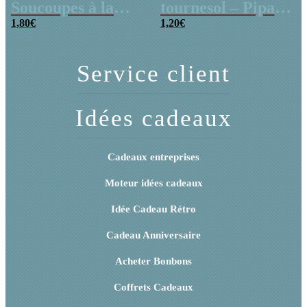
Soucoupes à la
tournesol – Pipas
poudre (x20)
1,80
€
x 3
1,20
€
Service client
Idées cadeaux
Cadeaux entreprises
Moteur idées cadeaux
Idée Cadeau Rétro
Cadeau Anniversaire
Acheter Bonbons
Coffrets Cadeaux