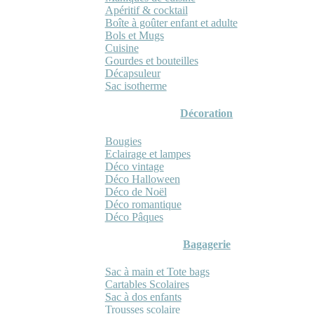
Apéritif & cocktail
Boîte à goûter enfant et adulte
Bols et Mugs
Cuisine
Gourdes et bouteilles
Décapsuleur
Sac isotherme
Décoration
Bougies
Eclairage et lampes
Déco vintage
Déco Halloween
Déco de Noël
Déco romantique
Déco Pâques
Bagagerie
Sac à main et Tote bags
Cartables Scolaires
Sac à dos enfants
Trousses scolaire