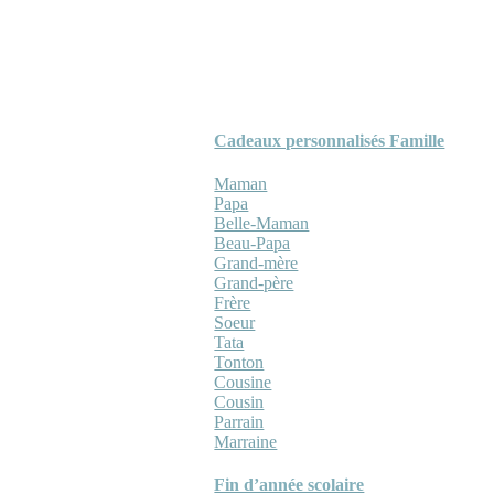
Cadeaux personnalisés Famille
Maman
Papa
Belle-Maman
Beau-Papa
Grand-mère
Grand-père
Frère
Soeur
Tata
Tonton
Cousine
Cousin
Parrain
Marraine
Fin d’année scolaire