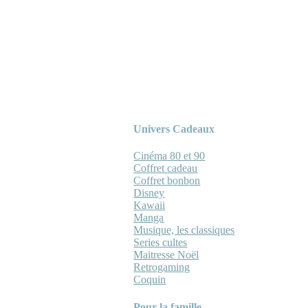
Univers Cadeaux
Cinéma 80 et 90
Coffret cadeau
Coffret bonbon
Disney
Kawaii
Manga
Musique, les classiques
Series cultes
Maitresse Noël
Retrogaming
Coquin
Pour la famille