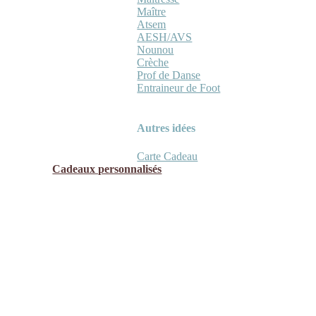
Maître
Atsem
AESH/AVS
Nounou
Crèche
Prof de Danse
Entraineur de Foot
Autres idées
Carte Cadeau
Cadeaux personnalisés