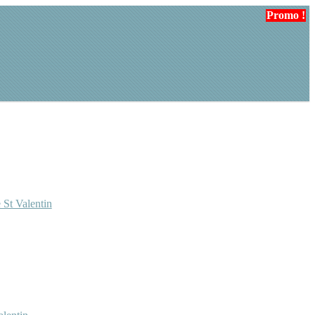
Promo !
Promo !
 St Valentin