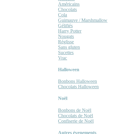
Américains
Chocolats
Cola
Guimauve / Marshmallow
Gélifiés
Harry Potter
Nougats
Réglisse
Sans gluten
Sucettes
Vrac
Halloween
Bonbons Halloween
Chocolats Halloween
Noël
Bonbons de Noël
Chocolats de Noël
Confiserie de Noël
Autres évenements