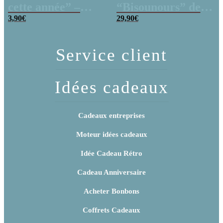
cette année” –
“Bisounours” des
Collection arc-en-
3,90
€
années 80 remplie
29,90
€
ciel
de bonbons
Service client
Idées cadeaux
Cadeaux entreprises
Moteur idées cadeaux
Idée Cadeau Rétro
Cadeau Anniversaire
Acheter Bonbons
Coffrets Cadeaux