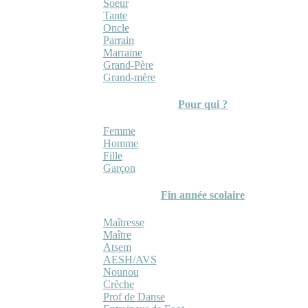
Soeur
Tante
Oncle
Parrain
Marraine
Grand-Père
Grand-mère
Pour qui ?
Femme
Homme
Fille
Garçon
Fin année scolaire
Maîtresse
Maître
Atsem
AESH/AVS
Nounou
Crèche
Prof de Danse