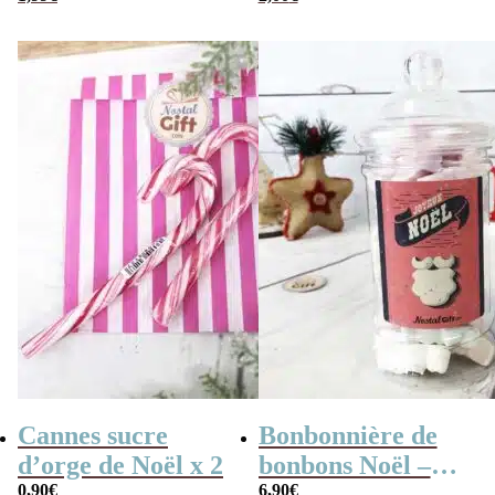
Cannes sucre
Bonbonnière de
d’orge de Noël x 2
bonbons Noël –
0,90
€
6,90
€