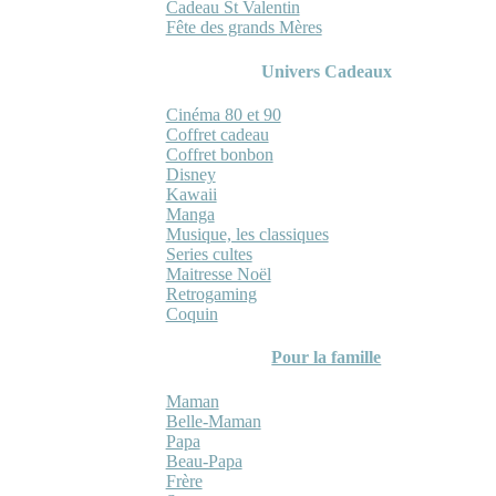
Cadeau St Valentin
Fête des grands Mères
Univers Cadeaux
Cinéma 80 et 90
Coffret cadeau
Coffret bonbon
Disney
Kawaii
Manga
Musique, les classiques
Series cultes
Maitresse Noël
Retrogaming
Coquin
Pour la famille
Maman
Belle-Maman
Papa
Beau-Papa
Frère