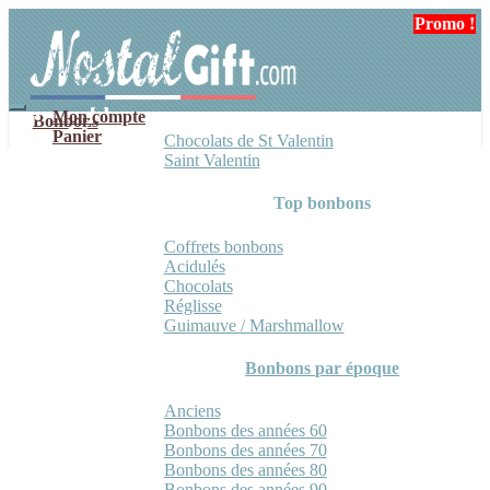
Aller
Aller
Promo !
Promo !
à
au
la
contenu
navigation
Mon compte
Bonbons
Panier
Chocolats de St Valentin
Saint Valentin
Top bonbons
Coffrets bonbons
Acidulés
Chocolats
Réglisse
Guimauve / Marshmallow
Bonbons par époque
Anciens
Bonbons des années 60
Bonbons des années 70
Bonbons des années 80
Bonbons des années 90