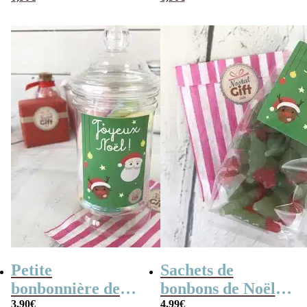
Jesus meringue x
40
Petite
Sachets de
bonbonnière de
bonbons de Noël –
3,90
€
4,99
€