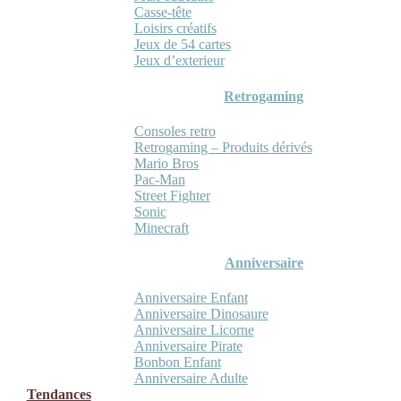
Casse-tête
Loisirs créatifs
Jeux de 54 cartes
Jeux d’exterieur
Retrogaming
Consoles retro
Retrogaming – Produits dérivés
Mario Bros
Pac-Man
Street Fighter
Sonic
Minecraft
Anniversaire
Anniversaire Enfant
Anniversaire Dinosaure
Anniversaire Licorne
Anniversaire Pirate
Bonbon Enfant
Anniversaire Adulte
Tendances