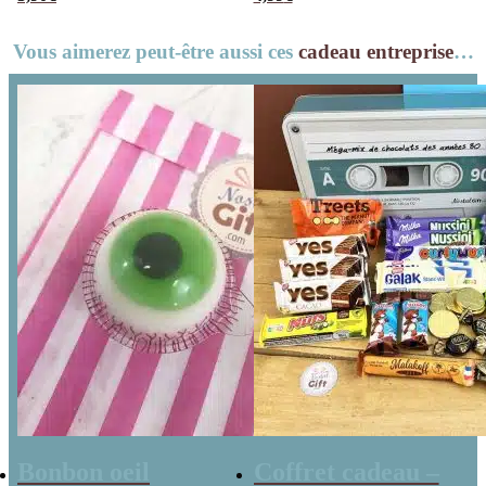
Noël – 20 Bonbons
Grands sapins
soucoupes à la
gélifiés x 40
Vous aimerez peut-être aussi ces
cadeau entreprise
…
poudre
Bonbon oeil
Coffret cadeau –