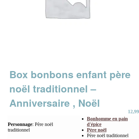
Box bonbons enfant père
noël traditionnel –
Anniversaire , Noël
12,99
Bonhomme en pain
Personnage
:
Père noël
d'épice
traditionnel
Père noël
Père noël traditionnel