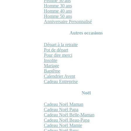
Femme 50 ans
Homme 30 ans
Homme 40 ans
Homme 50 ans
Anniversaire Personnalisé
Autres occasions
Départ à la retraite
Pot de départ
Pour dire merci
Insolite
Mariage
Baptême
Calendrier Avent
Cadeau Entreprise
Noël
Cadeau Noël Maman
Cadeau Noël Papa
Cadeau Noël Belle-Maman
Cadeau Noël Beau-Papa
Cadeau Noël Mamie
Cadeau Noël Papy