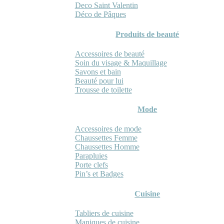
Deco Saint Valentin
Déco de Pâques
Produits de beauté
Accessoires de beauté
Soin du visage & Maquillage
Savons et bain
Beauté pour lui
Trousse de toilette
Mode
Accessoires de mode
Chaussettes Femme
Chaussettes Homme
Parapluies
Porte clefs
Pin’s et Badges
Cuisine
Tabliers de cuisine
Maniques de cuisine