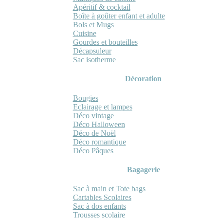
Apéritif & cocktail
Boîte à goûter enfant et adulte
Bols et Mugs
Cuisine
Gourdes et bouteilles
Décapsuleur
Sac isotherme
Décoration
Bougies
Eclairage et lampes
Déco vintage
Déco Halloween
Déco de Noël
Déco romantique
Déco Pâques
Bagagerie
Sac à main et Tote bags
Cartables Scolaires
Sac à dos enfants
Trousses scolaire