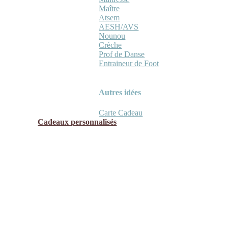
Maître
Atsem
AESH/AVS
Nounou
Crèche
Prof de Danse
Entraineur de Foot
Autres idées
Carte Cadeau
Cadeaux personnalisés