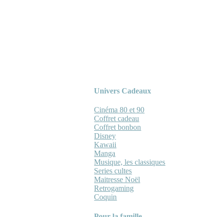
Univers Cadeaux
Cinéma 80 et 90
Coffret cadeau
Coffret bonbon
Disney
Kawaii
Manga
Musique, les classiques
Series cultes
Maitresse Noël
Retrogaming
Coquin
Pour la famille