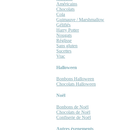
Américains
Chocolats
Cola
Guimauve / Marshmallow
Gélifiés
Harry Potter
Nougats
Réglisse
Sans gluten
Sucettes
Vrac
Halloween
Bonbons Halloween
Chocolats Halloween
Noël
Bonbons de Noël
Chocolats de Noël
Confiserie de Noël
Autres évenements