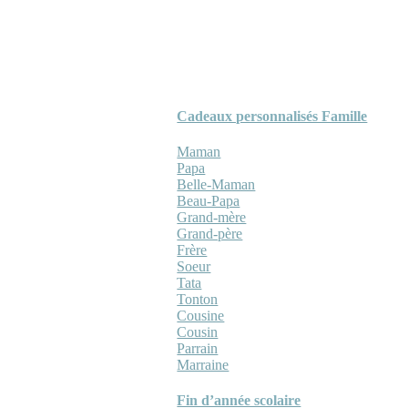
Cadeaux personnalisés Famille
Maman
Papa
Belle-Maman
Beau-Papa
Grand-mère
Grand-père
Frère
Soeur
Tata
Tonton
Cousine
Cousin
Parrain
Marraine
Fin d’année scolaire