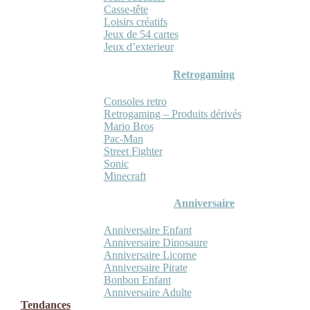
Casse-tête
Loisirs créatifs
Jeux de 54 cartes
Jeux d’exterieur
Retrogaming
Consoles retro
Retrogaming – Produits dérivés
Mario Bros
Pac-Man
Street Fighter
Sonic
Minecraft
Anniversaire
Anniversaire Enfant
Anniversaire Dinosaure
Anniversaire Licorne
Anniversaire Pirate
Bonbon Enfant
Anniversaire Adulte
Tendances