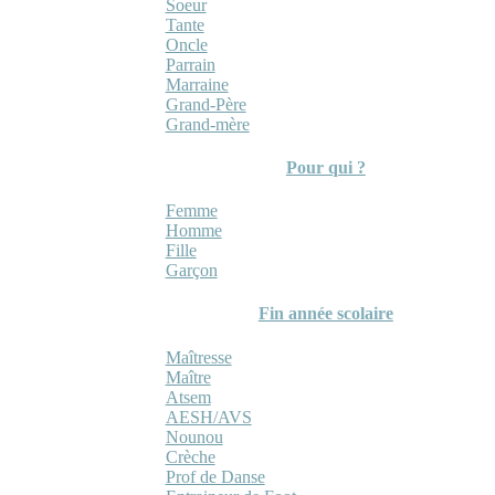
Soeur
Tante
Oncle
Parrain
Marraine
Grand-Père
Grand-mère
Pour qui ?
Femme
Homme
Fille
Garçon
Fin année scolaire
Maîtresse
Maître
Atsem
AESH/AVS
Nounou
Crèche
Prof de Danse