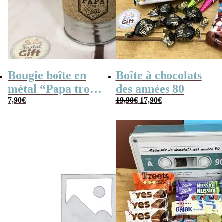
Bougie boîte en
Boîte à chocolats
métal “Papa trop
des années 80
Le
Le
cool” (gris)
7,90
€
19,90
€
17,90
€
prix
prix
initial
actuel
était :
est :
19,90€.
17,90€.