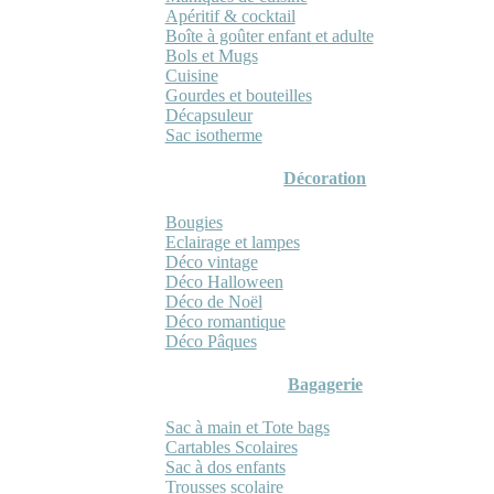
Apéritif & cocktail
Boîte à goûter enfant et adulte
Bols et Mugs
Cuisine
Gourdes et bouteilles
Décapsuleur
Sac isotherme
Décoration
Bougies
Eclairage et lampes
Déco vintage
Déco Halloween
Déco de Noël
Déco romantique
Déco Pâques
Bagagerie
Sac à main et Tote bags
Cartables Scolaires
Sac à dos enfants
Trousses scolaire