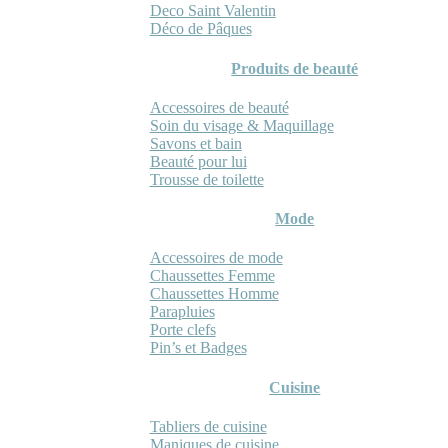
Deco Saint Valentin
Déco de Pâques
Produits de beauté
Accessoires de beauté
Soin du visage & Maquillage
Savons et bain
Beauté pour lui
Trousse de toilette
Mode
Accessoires de mode
Chaussettes Femme
Chaussettes Homme
Parapluies
Porte clefs
Pin’s et Badges
Cuisine
Tabliers de cuisine
Maniques de cuisine