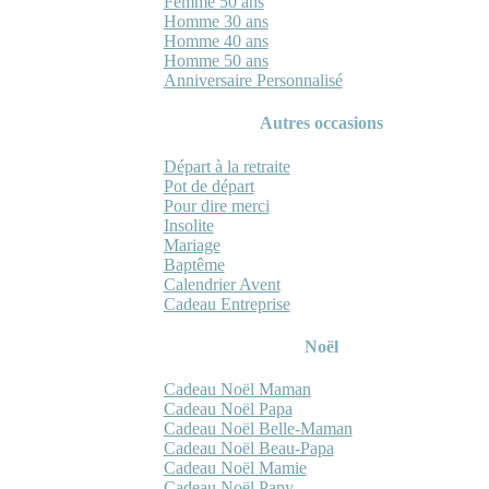
Femme 50 ans
Homme 30 ans
Homme 40 ans
Homme 50 ans
Anniversaire Personnalisé
Autres occasions
Départ à la retraite
Pot de départ
Pour dire merci
Insolite
Mariage
Baptême
Calendrier Avent
Cadeau Entreprise
Noël
Cadeau Noël Maman
Cadeau Noël Papa
Cadeau Noël Belle-Maman
Cadeau Noël Beau-Papa
Cadeau Noël Mamie
Cadeau Noël Papy