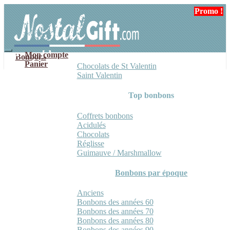
Aller
Aller
Promo !
Promo !
Promo !
Promo !
à
au
la
contenu
navigation
Mon compte
Bonbons
Panier
Chocolats de St Valentin
Saint Valentin
Top bonbons
Coffrets bonbons
Acidulés
Chocolats
Réglisse
Guimauve / Marshmallow
Bonbons par époque
Anciens
Bonbons des années 60
Bonbons des années 70
Bonbons des années 80
Bonbons des années 90