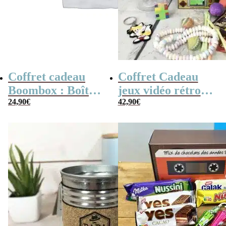
Coffret cadeau
Coffret Cadeau
Boombox : Boîte
jeux vidéo rétro
bonbons des
24,90
€
(avec sa console de
42,90
€
années 80 –
poche retro)
Coffret bonbon