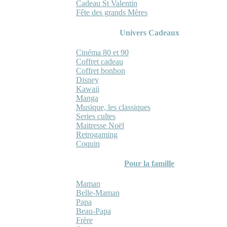
Cadeau St Valentin
Fête des grands Mères
Univers Cadeaux
Cinéma 80 et 90
Coffret cadeau
Coffret bonbon
Disney
Kawaii
Manga
Musique, les classiques
Series cultes
Maitresse Noël
Retrogaming
Coquin
Pour la famille
Maman
Belle-Maman
Papa
Beau-Papa
Frère