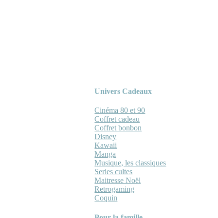
Univers Cadeaux
Cinéma 80 et 90
Coffret cadeau
Coffret bonbon
Disney
Kawaii
Manga
Musique, les classiques
Series cultes
Maitresse Noël
Retrogaming
Coquin
Pour la famille