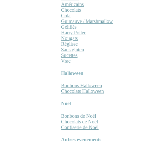
Américains
Chocolats
Cola
Guimauve / Marshmallow
Gélifiés
Harry Potter
Nougats
Réglisse
Sans gluten
Sucettes
Vrac
Halloween
Bonbons Halloween
Chocolats Halloween
Noël
Bonbons de Noël
Chocolats de Noël
Confiserie de Noël
Autres évenements