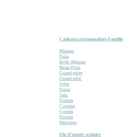
Cadeaux personnalisés Famille
Maman
Papa
Belle-Maman
Beau-Papa
Grand-mère
Grand-père
Frère
Soeur
Tata
Tonton
Cousine
Cousin
Parrain
Marraine
Fin d’année scolaire