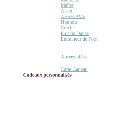
Maître
Atsem
AESH/AVS
Nounou
Crèche
Prof de Danse
Entraineur de Foot
Autres idées
Carte Cadeau
Cadeaux personnalisés