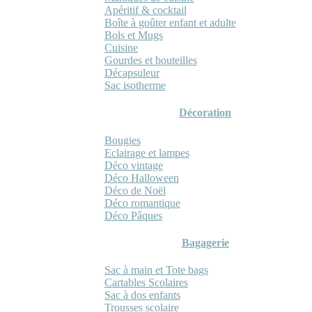
Apéritif & cocktail
Boîte à goûter enfant et adulte
Bols et Mugs
Cuisine
Gourdes et bouteilles
Décapsuleur
Sac isotherme
Décoration
Bougies
Eclairage et lampes
Déco vintage
Déco Halloween
Déco de Noël
Déco romantique
Déco Pâques
Bagagerie
Sac à main et Tote bags
Cartables Scolaires
Sac à dos enfants
Trousses scolaire