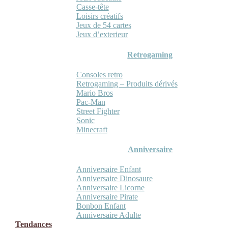
Casse-tête
Loisirs créatifs
Jeux de 54 cartes
Jeux d’exterieur
Retrogaming
Consoles retro
Retrogaming – Produits dérivés
Mario Bros
Pac-Man
Street Fighter
Sonic
Minecraft
Anniversaire
Anniversaire Enfant
Anniversaire Dinosaure
Anniversaire Licorne
Anniversaire Pirate
Bonbon Enfant
Anniversaire Adulte
Tendances