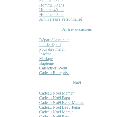
Femme 50 ans
Homme 30 ans
Homme 40 ans
Homme 50 ans
Anniversaire Personnalisé
Autres occasions
Départ à la retraite
Pot de départ
Pour dire merci
Insolite
Mariage
Baptême
Calendrier Avent
Cadeau Entreprise
Noël
Cadeau Noël Maman
Cadeau Noël Papa
Cadeau Noël Belle-Maman
Cadeau Noël Beau-Papa
Cadeau Noël Mamie
Cadeau Noël Papy