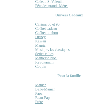
Cadeau St Valentin
Fête des grands Mères
Univers Cadeaux
Cinéma 80 et 90
Coffret cadeau
Coffret bonbon
Disney
Kawaii
Manga
Musique, les classiques
Series cultes
Maitresse Noël
Retrogaming
Coquin
Pour la famille
Maman
Belle-Maman
Papa
Beau-Papa
Frère