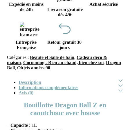
Expédié en moins
Achat sécurisé
de 24h
Livraison gratuite
dès 49€
Entreprise
Retour gratuit 30
Française
jours
Catégories :
Beauté et Salle de bain
,
Cadeau déco &
maison
,
Cocooning - Bien au chaud, bien chez soi
,
Dragon
Ball
,
Objets années 90
Description
Informations complémentaires
Avis (0)
Bouillotte Dragon Ball Z en
caoutchouc avec housse
–
Capacité
:
1L