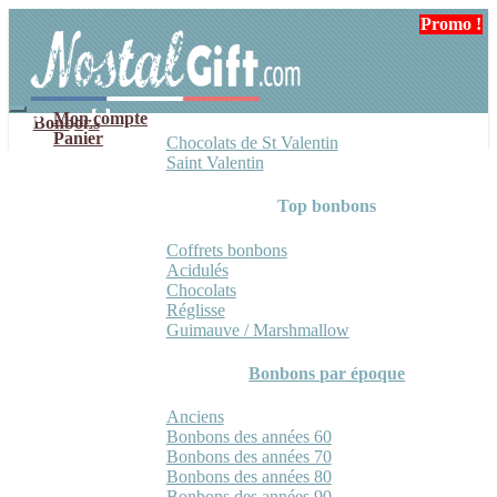
Aller
Aller
Promo !
à
au
la
contenu
navigation
Mon compte
Bonbons
Panier
Chocolats de St Valentin
Saint Valentin
Top bonbons
Coffrets bonbons
Acidulés
Chocolats
Réglisse
Guimauve / Marshmallow
Bonbons par époque
Anciens
Bonbons des années 60
Bonbons des années 70
Bonbons des années 80
Bonbons des années 90