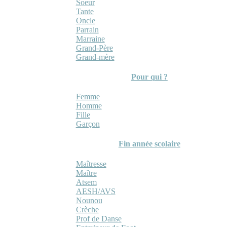
Soeur
Tante
Oncle
Parrain
Marraine
Grand-Père
Grand-mère
Pour qui ?
Femme
Homme
Fille
Garçon
Fin année scolaire
Maîtresse
Maître
Atsem
AESH/AVS
Nounou
Crèche
Prof de Danse