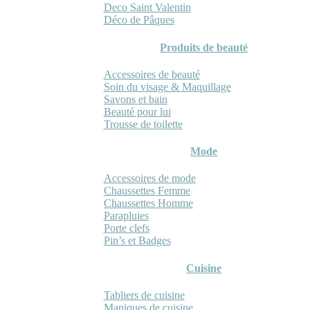
Deco Saint Valentin
Déco de Pâques
Produits de beauté
Accessoires de beauté
Soin du visage & Maquillage
Savons et bain
Beauté pour lui
Trousse de toilette
Mode
Accessoires de mode
Chaussettes Femme
Chaussettes Homme
Parapluies
Porte clefs
Pin’s et Badges
Cuisine
Tabliers de cuisine
Maniques de cuisine