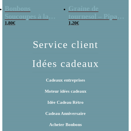
Bonbons
Graine de
Soucoupes à la
tournesol – Pipas
poudre (x20)
1,80
€
x 3
1,20
€
Service client
Idées cadeaux
Cadeaux entreprises
Moteur idées cadeaux
Idée Cadeau Rétro
Cadeau Anniversaire
Acheter Bonbons