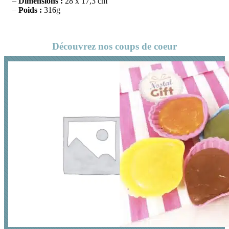
–
Dimensions :
28 x 17,3 cm
–
Poids :
316g
Découvrez nos coups de coeur