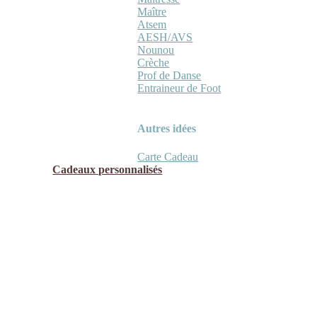
Maître
Atsem
AESH/AVS
Nounou
Crèche
Prof de Danse
Entraineur de Foot
Autres idées
Carte Cadeau
Cadeaux personnalisés