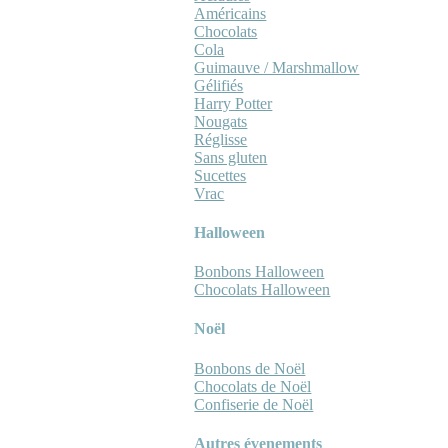
Américains
Chocolats
Cola
Guimauve / Marshmallow
Gélifiés
Harry Potter
Nougats
Réglisse
Sans gluten
Sucettes
Vrac
Halloween
Bonbons Halloween
Chocolats Halloween
Noël
Bonbons de Noël
Chocolats de Noël
Confiserie de Noël
Autres évenements