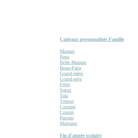
Cadeaux personnalisés Famille
Maman
Papa
Belle-Maman
Beau-Papa
Grand-mère
Grand-père
Frère
Soeur
Tata
Tonton
Cousine
Cousin
Parrain
Marraine
Fin d’année scolaire