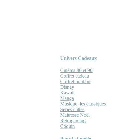
Univers Cadeaux
Cinéma 80 et 90
Coffret cadeau
Coffret bonbon
Disney
Kawaii
Manga
Musique, les classiques
Series cultes
Maitresse Noël
Retrogaming
Coquin
Pour la famille