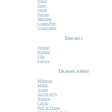
Soeur
Tante
Oncle
Parrain
Marraine
Grand-Père
Grand-mère
Pour qui ?
Femme
Homme
Fille
Garçon
Fin année scolaire
Maîtresse
Maître
Atsem
AESH/AVS
Nounou
Crèche
Prof de Danse