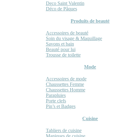
Deco Saint Valentin
Déco de Pâques
Produits de beauté
Accessoires de beauté
Soin du visage & Maquillage
Savons et bain
Beauté pour lui
Trousse de toilette
Mode
Accessoires de mode
Chaussettes Femme
Chaussettes Homme
Parapluies
Porte clefs
Pin’s et Badges
Cuisine
Tabliers de cuisine
Maniques de cuisine