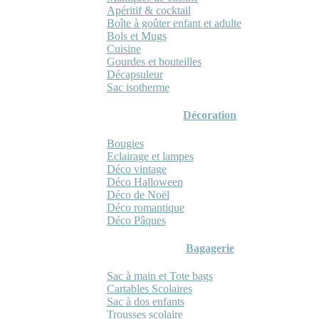
Apéritif & cocktail
Boîte à goûter enfant et adulte
Bols et Mugs
Cuisine
Gourdes et bouteilles
Décapsuleur
Sac isotherme
Décoration
Bougies
Eclairage et lampes
Déco vintage
Déco Halloween
Déco de Noël
Déco romantique
Déco Pâques
Bagagerie
Sac à main et Tote bags
Cartables Scolaires
Sac à dos enfants
Trousses scolaire