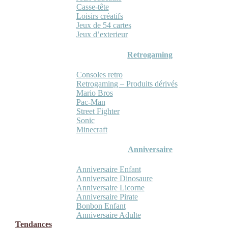
Casse-tête
Loisirs créatifs
Jeux de 54 cartes
Jeux d’exterieur
Retrogaming
Consoles retro
Retrogaming – Produits dérivés
Mario Bros
Pac-Man
Street Fighter
Sonic
Minecraft
Anniversaire
Anniversaire Enfant
Anniversaire Dinosaure
Anniversaire Licorne
Anniversaire Pirate
Bonbon Enfant
Anniversaire Adulte
Tendances