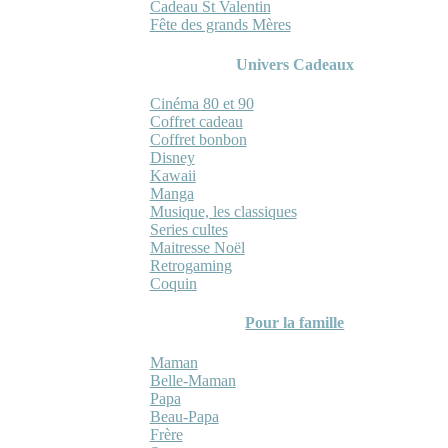
Cadeau St Valentin
Fête des grands Mères
Univers Cadeaux
Cinéma 80 et 90
Coffret cadeau
Coffret bonbon
Disney
Kawaii
Manga
Musique, les classiques
Series cultes
Maitresse Noël
Retrogaming
Coquin
Pour la famille
Maman
Belle-Maman
Papa
Beau-Papa
Frère