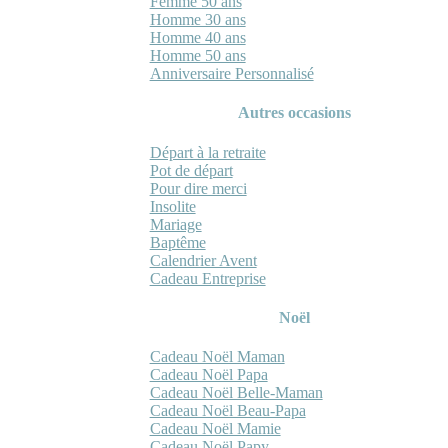
Femme 50 ans
Homme 30 ans
Homme 40 ans
Homme 50 ans
Anniversaire Personnalisé
Autres occasions
Départ à la retraite
Pot de départ
Pour dire merci
Insolite
Mariage
Baptême
Calendrier Avent
Cadeau Entreprise
Noël
Cadeau Noël Maman
Cadeau Noël Papa
Cadeau Noël Belle-Maman
Cadeau Noël Beau-Papa
Cadeau Noël Mamie
Cadeau Noël Papy