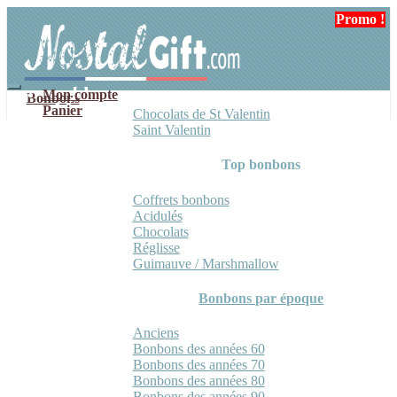
Aller
Aller
Promo !
à
au
la
contenu
navigation
Mon compte
Bonbons
Panier
Chocolats de St Valentin
Saint Valentin
Top bonbons
Coffrets bonbons
Acidulés
Chocolats
Réglisse
Guimauve / Marshmallow
Bonbons par époque
Anciens
Bonbons des années 60
Bonbons des années 70
Bonbons des années 80
Bonbons des années 90