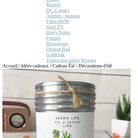
Marvel
DC Comics
Animés / mangas
Films 80/90
Serie TV
Harry Potter
Friends
Bisounours
Dragon Ball
Goldorak
Toutes nos autres licenses
Accueil
/
Idées cadeaux
/
Cadeau Été
/
Décorations d'été