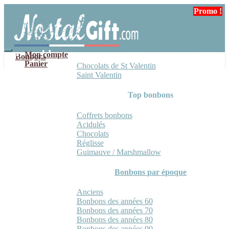
Aller
Aller
Promo !
Promo !
Promo !
Promo !
à
au
la
contenu
navigation
Mon compte
Bonbons
Panier
Chocolats de St Valentin
Saint Valentin
Top bonbons
Coffrets bonbons
Acidulés
Chocolats
Réglisse
Guimauve / Marshmallow
Bonbons par époque
Anciens
Bonbons des années 60
Bonbons des années 70
Bonbons des années 80
Bonbons des années 90