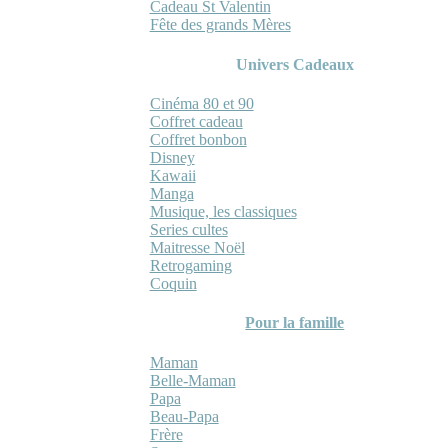
Cadeau St Valentin
Fête des grands Mères
Univers Cadeaux
Cinéma 80 et 90
Coffret cadeau
Coffret bonbon
Disney
Kawaii
Manga
Musique, les classiques
Series cultes
Maitresse Noël
Retrogaming
Coquin
Pour la famille
Maman
Belle-Maman
Papa
Beau-Papa
Frère