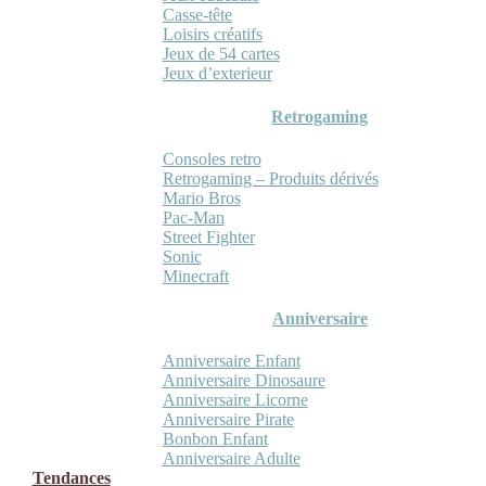
Casse-tête
Loisirs créatifs
Jeux de 54 cartes
Jeux d’exterieur
Retrogaming
Consoles retro
Retrogaming – Produits dérivés
Mario Bros
Pac-Man
Street Fighter
Sonic
Minecraft
Anniversaire
Anniversaire Enfant
Anniversaire Dinosaure
Anniversaire Licorne
Anniversaire Pirate
Bonbon Enfant
Anniversaire Adulte
Tendances