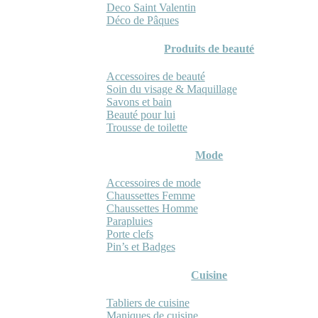
Deco Saint Valentin
Déco de Pâques
Produits de beauté
Accessoires de beauté
Soin du visage & Maquillage
Savons et bain
Beauté pour lui
Trousse de toilette
Mode
Accessoires de mode
Chaussettes Femme
Chaussettes Homme
Parapluies
Porte clefs
Pin’s et Badges
Cuisine
Tabliers de cuisine
Maniques de cuisine