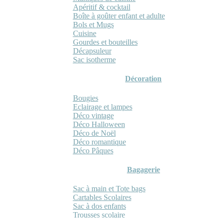
Apéritif & cocktail
Boîte à goûter enfant et adulte
Bols et Mugs
Cuisine
Gourdes et bouteilles
Décapsuleur
Sac isotherme
Décoration
Bougies
Eclairage et lampes
Déco vintage
Déco Halloween
Déco de Noël
Déco romantique
Déco Pâques
Bagagerie
Sac à main et Tote bags
Cartables Scolaires
Sac à dos enfants
Trousses scolaire