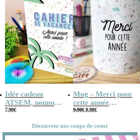
Idée cadeau
Mug – Merci pour
ATSEM, nounou –
cette année
Le
Le
Cahier de
7,90
€
(Collection
9,90
€
8,90
€
prix
prix
vacances rétro –
confetti)
initial
actuel
Découvrez nos coups de coeur
était :
est :
Merci pour cette
9,90€.
8,90€.
année