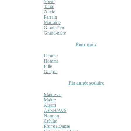
Soeur
Tante
Oncle
Parrain
Marraine
Grand-Père
Grand-mère
Pour qui ?
Femme
Homme
Fille
Garçon
Fin année scolaire
Maîtresse
Maître
Atsem
AESH/AVS
Nounou
Crèche
Prof de Danse