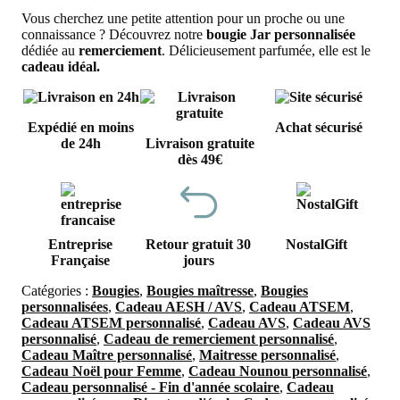
Vous cherchez une petite attention pour un proche ou une
connaissance ? Découvrez notre
bougie Jar personnalisée
dédiée au
remerciement
. Délicieusement parfumée, elle est le
cadeau idéal.
Expédié en moins
Achat sécurisé
de 24h
Livraison gratuite
dès 49€
Entreprise
Retour gratuit 30
NostalGift
Française
jours
Catégories :
Bougies
,
Bougies maîtresse
,
Bougies
personnalisées
,
Cadeau AESH / AVS
,
Cadeau ATSEM
,
Cadeau ATSEM personnalisé
,
Cadeau AVS
,
Cadeau AVS
personnalisé
,
Cadeau de remerciement personnalisé
,
Cadeau Maître personnalisé
,
Maitresse personnalisé
,
Cadeau Noël pour Femme
,
Cadeau Nounou personnalisé
,
Cadeau personnalisé - Fin d'année scolaire
,
Cadeau