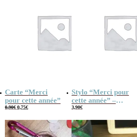
Carte “Merci
Stylo “Merci pour
pour cette année”
cette année” –
Le
Le
0,90
€
0,75
€
Cadeau maîtresse
3,90
€
prix
prix
initial
actuel
était :
est :
0,90€.
0,75€.