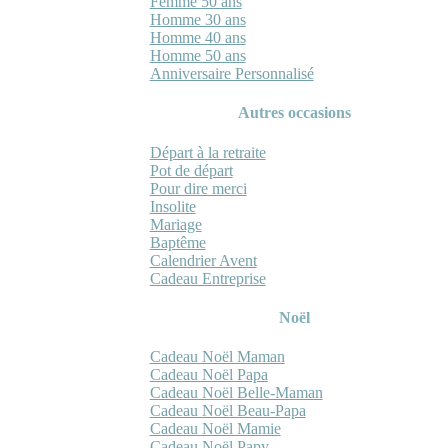
Femme 50 ans
Homme 30 ans
Homme 40 ans
Homme 50 ans
Anniversaire Personnalisé
Autres occasions
Départ à la retraite
Pot de départ
Pour dire merci
Insolite
Mariage
Baptême
Calendrier Avent
Cadeau Entreprise
Noël
Cadeau Noël Maman
Cadeau Noël Papa
Cadeau Noël Belle-Maman
Cadeau Noël Beau-Papa
Cadeau Noël Mamie
Cadeau Noël Papy